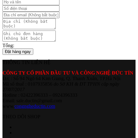
Tổng:
Đặt hàng ngay
THÔNG TIN LIÊN HỆ
CÔNG TY CỔ PHẦN ĐẦU TƯ VÀ CÔNG NGHỆ ĐỨC TÍN
Đ/c : Số 94 Ngõ 64 Kim Giang, Q. Thanh Xuân, TP.Hà Nội
Mã số thuế : 0107935856
do Sở KH & ĐT TPHN cấp ngày
27/07/2017
Hotline : 02422396333 – 0924396333
Email: sale.ductin@gmail.com
www.
congngheductin.com
THEO DÕI SHOP