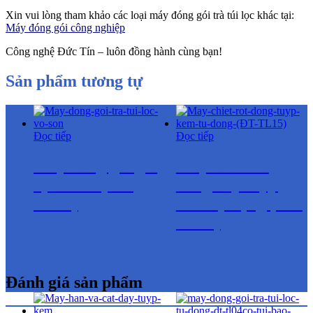
Xin vui lòng tham khảo các loại máy đóng gói trà túi lọc khác tại:
Máy đóng gói công nghiệp
Công nghệ Đức Tín – luôn đồng hành cùng bạn!
Sản phẩm tương tự
Đọc tiếp
Đọc tiếp
Máy đóng gói gia
Máy chiết và
vị vỏ sơn (ĐT-
đóng nắp tuýp
TL01)
kem tự động (ĐT-
TL15)
LH : 0961483893
LH : 0961483893
Đánh giá sản phẩm