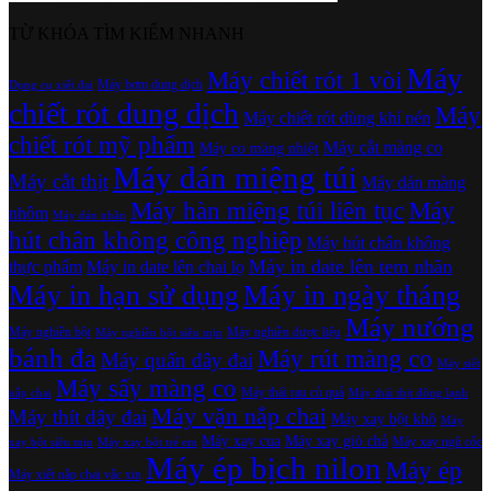
TỪ KHÓA TÌM KIẾM NHANH
Máy
Máy chiết rót 1 vòi
Máy bơm dung dịch
Dụng cụ xiết đai
chiết rót dung dịch
Máy
Máy chiết rót dùng khí nén
chiết rót mỹ phẩm
Máy cắt màng co
Máy co màng nhiệt
Máy dán miệng túi
Máy cắt thịt
Máy dán màng
Máy hàn miệng túi liên tục
Máy
nhôm
Máy dán nhãn
hút chân không công nghiệp
Máy hút chân không
Máy in date lên tem nhãn
thực phẩm
Máy in date lên chai lọ
Máy in hạn sử dụng
Máy in ngày tháng
Máy nướng
Máy nghiền bột
Máy nghiền dược liệu
Máy nghiền bột siêu mịn
bánh đa
Máy rút màng co
Máy quấn dây đai
Máy siết
Máy sấy màng co
Máy thái rau củ quả
nắp chai
Máy thái thịt đông lạnh
Máy vặn nắp chai
Máy thít dây đai
Máy xay bột khô
Máy
Máy xay cua
Máy xay giò chả
Máy xay ngũ cốc
xay bột siêu mịn
Máy xay bột trẻ em
Máy ép bịch nilon
Máy ép
Máy xiết nắp chai vắc xin