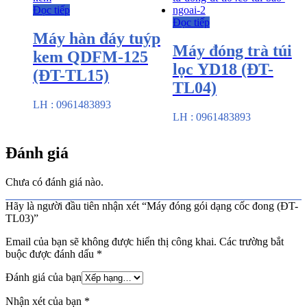
Đọc tiếp
Đọc tiếp
Máy hàn đáy tuýp
Máy đóng trà túi
kem QDFM-125
lọc YD18 (ĐT-
(ĐT-TL15)
TL04)
LH : 0961483893
LH : 0961483893
Đánh giá
Chưa có đánh giá nào.
Hãy là người đầu tiên nhận xét “Máy đóng gói dạng cốc đong (ĐT-
TL03)”
Email của bạn sẽ không được hiển thị công khai.
Các trường bắt
buộc được đánh dấu
*
Đánh giá của bạn
Nhận xét của bạn
*