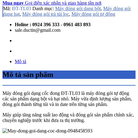
Mua ngay
Gọi điện xác nhận và giao hàng tận nơi
Mã:
ĐT-TL03
Danh mục:
Máy đóng gói dạng bột
,
Máy đóng gói
dạng hạt
,
Máy đóng gói trà túi lọc
,
Máy đóng gói tự động
Holine : 0924 396 333 - 0961 483 893
sale.ductin@gmail.com
Mô tả
Mô tả sản phẩm
Máy đóng gói dạng cốc đong ĐT-TL03 là máy đóng gói tự động
các sản phẩm dạng bột và hạt nhỏ. Máy vừa định lượng sản phẩm,
đóng gói thành từng túi và in date trên từng sản phẩm.
Máy giúp tăng năng suất lao động và đóng gói sản phẩm chính xác,
chuyên nghiệp trước khi đưa ra thị trường.