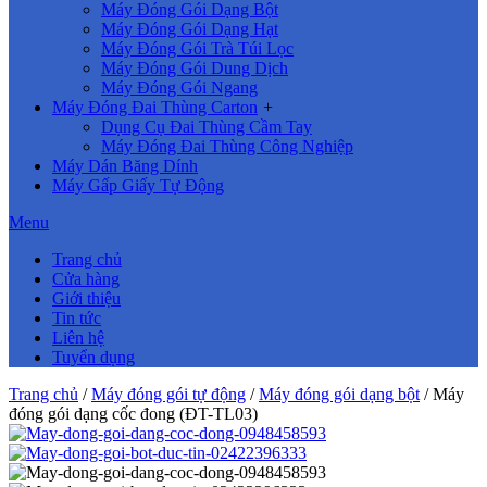
Máy Đóng Gói Dạng Bột
Máy Đóng Gói Dạng Hạt
Máy Đóng Gói Trà Túi Lọc
Máy Đóng Gói Dung Dịch
Máy Đóng Gói Ngang
Máy Đóng Đai Thùng Carton
+
Dụng Cụ Đai Thùng Cầm Tay
Máy Đóng Đai Thùng Công Nghiệp
Máy Dán Băng Dính
Máy Gấp Giấy Tự Động
Menu
Trang chủ
Cửa hàng
Giới thiệu
Tin tức
Liên hệ
Tuyển dụng
Trang chủ
/
Máy đóng gói tự động
/
Máy đóng gói dạng bột
/ Máy
đóng gói dạng cốc đong (ĐT-TL03)