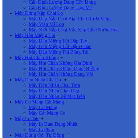
Cân Định Lượng Dạng Cốc Đong
Cân Định Lượng Dạng Trục Vít
Máy Đóng Nắp Chai Lọ
+
Máy Dập Nắp Chai Bia, Chai Rượu Vang
Máy Viền Mí Lon
Máy Xiết Nắp Chai Vắc Xin, Chai Nước Hoa
Máy Hàn Miệng Túi
+
Máy Dán Miệng Túi Dập Tay
Máy Dán Miệng Túi Dậm Chân
Máy Dán Miệng Túi Băng Tải
Máy Hút Chân Không
+
Máy Hút Chân Không Gia Đình
Máy Hút Chân Không Dạng Buồng
Máy Hút Chân Không Dạng Vòi
Máy Dán Nhãn Chai Lọ
+
Máy Dán Nhãn Chai Tròn
Máy Dán Nhãn Chai Dẹp
Máy Dán Nhãn Bề Mặt Trên
Máy Co Màng Cắt Màng
+
Máy Co Màng
Máy Cắt Màng Co
Máy In Date
+
Máy In Date Dạng Nhiệt
Máy In Phun
Máy Đóng Gói Tự Động
+