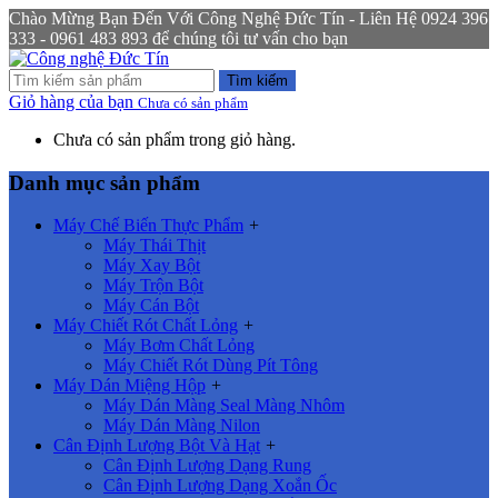
Chào Mừng Bạn Đến Với Công Nghệ Đức Tín - Liên Hệ 0924 396
333 - 0961 483 893 để chúng tôi tư vấn cho bạn
Tìm kiếm
Giỏ hàng của bạn
Chưa có sản phẩm
Chưa có sản phẩm trong giỏ hàng.
Danh mục sản phẩm
Máy Chế Biến Thực Phẩm
+
Máy Thái Thịt
Máy Xay Bột
Máy Trộn Bột
Máy Cán Bột
Máy Chiết Rót Chất Lỏng
+
Máy Bơm Chất Lỏng
Máy Chiết Rót Dùng Pít Tông
Máy Dán Miệng Hộp
+
Máy Dán Màng Seal Màng Nhôm
Máy Dán Màng Nilon
Cân Định Lượng Bột Và Hạt
+
Cân Định Lượng Dạng Rung
Cân Định Lượng Dạng Xoắn Ốc