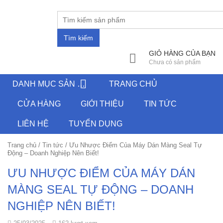
Tìm kiếm
GIỎ HÀNG CỦA BẠN
Chưa có sản phẩm
DANH MỤC SẢN PHẨM
TRANG CHỦ
CỬA HÀNG
GIỚI THIỆU
TIN TỨC
LIÊN HỆ
TUYỂN DỤNG
Trang chủ
/
Tin tức
/
Ưu Nhược Điểm Của Máy Dán Màng Seal Tự
Động – Doanh Nghiệp Nên Biết!
ƯU NHƯỢC ĐIỂM CỦA MÁY DÁN
MÀNG SEAL TỰ ĐỘNG – DOANH
NGHIỆP NÊN BIẾT!