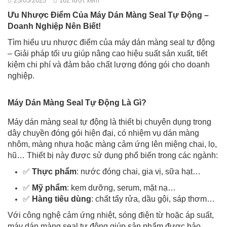
25/03/2025
162 lượt xem
Ưu Nhược Điểm Của Máy Dán Màng Seal Tự Động –
Doanh Nghiệp Nên Biết!
Tìm hiểu ưu nhược điểm của máy dán màng seal tự động
– Giải pháp tối ưu giúp nâng cao hiệu suất sản xuất, tiết
kiệm chi phí và đảm bảo chất lượng đóng gói cho doanh
nghiệp.
Máy Dán Màng Seal Tự Động Là Gì?
Máy dán màng seal tự động là thiết bị chuyên dụng trong
dây chuyền đóng gói hiện đại, có nhiệm vụ dán màng
nhôm, màng nhựa hoặc màng cảm ứng lên miệng chai, lọ,
hũ… Thiết bị này được sử dụng phổ biến trong các ngành:
✅
Thực phẩm
: nước đóng chai, gia vị, sữa hạt…
✅
Mỹ phẩm
: kem dưỡng, serum, mặt nạ…
✅
Hàng tiêu dùng
: chất tẩy rửa, dầu gội, sáp thơm…
Với công nghệ cảm ứng nhiệt, sóng điện từ hoặc áp suất,
máy dán màng seal tự động giúp sản phẩm được bảo