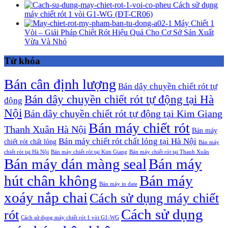
Cách sử dụng
máy chiết rót 1 vòi G1-WG (ĐT-CR06)
Máy Chiết 1
Vòi – Giải Pháp Chiết Rót Hiệu Quả Cho Cơ Sở Sản Xuất
Vừa Và Nhỏ
Từ khóa
Bán cân định lượng
Bán dây chuyền chiết rót tự
Bán dây chuyền chiết rót tự động tại Hà
động
Nội
Bán dây chuyền chiết rót tự động tại Kim Giang
Bán máy chiết rót
Thanh Xuân Hà Nội
Bán máy
Bán máy chiết rót chất lỏng tại Hà Nội
chiết rót chất lỏng
Bán máy
chiết rót tại Hà Nội
Bán máy chiết rót tại Kim Giang
Bán máy chiết rót tại Thanh Xuân
Bán máy dán màng seal
Bán máy
hút chân không
Bán máy
Bán máy in date
xoáy nắp chai
Cách sử dụng máy chiết
Cách sử dụng
rót
Cách sử dụng máy chiết rót 1 vòi G1-WG