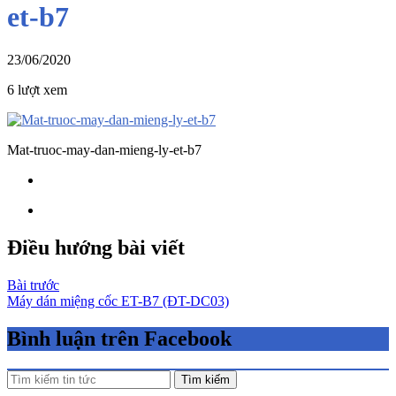
et-b7
23/06/2020
6 lượt xem
Mat-truoc-may-dan-mieng-ly-et-b7
Điều hướng bài viết
Bài trước
Máy dán miệng cốc ET-B7 (ĐT-DC03)
Bình luận trên Facebook
Tìm kiếm