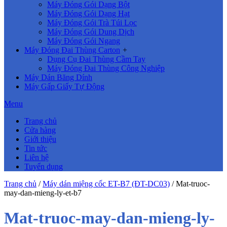
Máy Đóng Gói Dạng Bột
Máy Đóng Gói Dạng Hạt
Máy Đóng Gói Trà Túi Lọc
Máy Đóng Gói Dung Dịch
Máy Đóng Gói Ngang
Máy Đóng Đai Thùng Carton
+
Dụng Cụ Đai Thùng Cầm Tay
Máy Đóng Đai Thùng Công Nghiệp
Máy Dán Băng Dính
Máy Gấp Giấy Tự Động
Menu
Trang chủ
Cửa hàng
Giới thiệu
Tin tức
Liên hệ
Tuyển dụng
Trang chủ
/
Máy dán miệng cốc ET-B7 (ĐT-DC03)
/
Mat-truoc-
may-dan-mieng-ly-et-b7
Mat-truoc-may-dan-mieng-ly-