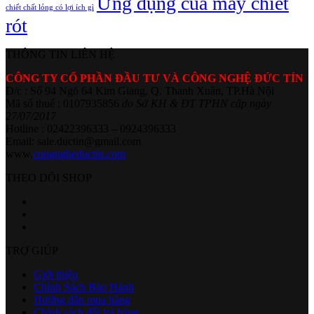
Ứng dụng của máy chiết
chiết chất lỏng có lợi ích gì
rót
THÔNG TIN LIÊN HỆ
CÔNG TY CỔ PHẦN ĐẦU TƯ VÀ CÔNG NGHỆ ĐỨC TÍN
Đ/c : Số 94 Ngõ 64 Kim Giang, Q. Thanh Xuân, TP.Hà Nội
Mã số thuế : 0107935856
do Sở KH & ĐT TPHN cấp ngày
27/07/2017
Hotline : 02422396333 – 0924396333
Email: sale.ductin@gmail.com
www.
congngheductin.com
THEO DÕI SHOP
TRỢ GIÚP
Giới thiệu
Chính Sách Bảo Hành
Hướng dẫn mua hàng
Chính sách đổi trả hàng