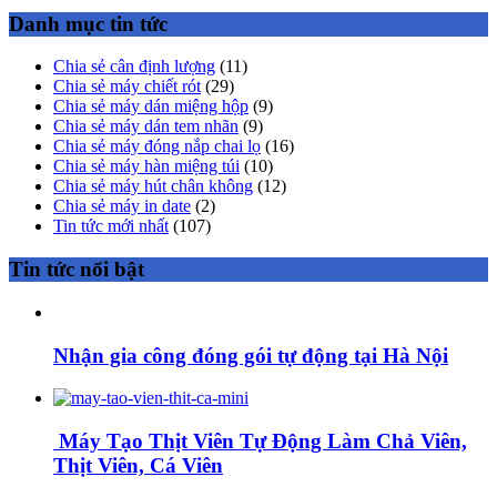
Danh mục tin tức
Chia sẻ cân định lượng
(11)
Chia sẻ máy chiết rót
(29)
Chia sẻ máy dán miệng hộp
(9)
Chia sẻ máy dán tem nhãn
(9)
Chia sẻ máy đóng nắp chai lọ
(16)
Chia sẻ máy hàn miệng túi
(10)
Chia sẻ máy hút chân không
(12)
Chia sẻ máy in date
(2)
Tin tức mới nhất
(107)
Tin tức nổi bật
Nhận gia công đóng gói tự động tại Hà Nội
Máy Tạo Thịt Viên Tự Động Làm Chả Viên,
Thịt Viên, Cá Viên