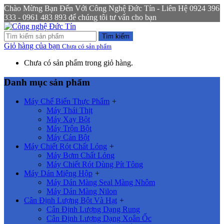
Chào Mừng Bạn Đến Với Công Nghệ Đức Tín - Liên Hệ 0924 396
333 - 0961 483 893 để chúng tôi tư vấn cho bạn
Tìm kiếm
Giỏ hàng của bạn
Chưa có sản phẩm
Chưa có sản phẩm trong giỏ hàng.
Danh mục sản phẩm
Máy Chế Biến Thực Phẩm
+
Máy Thái Thịt
Máy Xay Bột
Máy Trộn Bột
Máy Cán Bột
Máy Chiết Rót Chất Lỏng
+
Máy Bơm Chất Lỏng
Máy Chiết Rót Dùng Pít Tông
Máy Dán Miệng Hộp
+
Máy Dán Màng Seal Màng Nhôm
Máy Dán Màng Nilon
Cân Định Lượng Bột Và Hạt
+
Cân Định Lượng Dạng Rung
Cân Định Lượng Dạng Xoắn Ốc