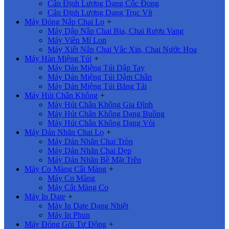
Cân Định Lượng Dạng Cốc Đong
Cân Định Lượng Dạng Trục Vít
Máy Đóng Nắp Chai Lọ
+
Máy Dập Nắp Chai Bia, Chai Rượu Vang
Máy Viền Mí Lon
Máy Xiết Nắp Chai Vắc Xin, Chai Nước Hoa
Máy Hàn Miệng Túi
+
Máy Dán Miệng Túi Dập Tay
Máy Dán Miệng Túi Dậm Chân
Máy Dán Miệng Túi Băng Tải
Máy Hút Chân Không
+
Máy Hút Chân Không Gia Đình
Máy Hút Chân Không Dạng Buồng
Máy Hút Chân Không Dạng Vòi
Máy Dán Nhãn Chai Lọ
+
Máy Dán Nhãn Chai Tròn
Máy Dán Nhãn Chai Dẹp
Máy Dán Nhãn Bề Mặt Trên
Máy Co Màng Cắt Màng
+
Máy Co Màng
Máy Cắt Màng Co
Máy In Date
+
Máy In Date Dạng Nhiệt
Máy In Phun
Máy Đóng Gói Tự Động
+