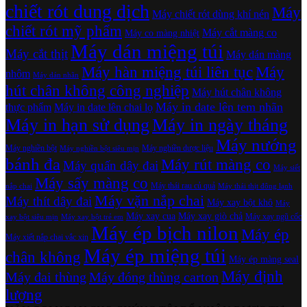
chiết rót dung dịch
Máy
Máy chiết rót dùng khí nén
chiết rót mỹ phẩm
Máy cắt màng co
Máy co màng nhiệt
Máy dán miệng túi
Máy cắt thịt
Máy dán màng
Máy hàn miệng túi liên tục
Máy
nhôm
Máy dán nhãn
hút chân không công nghiệp
Máy hút chân không
Máy in date lên tem nhãn
thực phẩm
Máy in date lên chai lọ
Máy in hạn sử dụng
Máy in ngày tháng
Máy nướng
Máy nghiền bột
Máy nghiền dược liệu
Máy nghiền bột siêu mịn
bánh đa
Máy rút màng co
Máy quấn dây đai
Máy siết
Máy sấy màng co
Máy thái rau củ quả
nắp chai
Máy thái thịt đông lạnh
Máy vặn nắp chai
Máy thít dây đai
Máy xay bột khô
Máy
Máy xay cua
Máy xay giò chả
Máy xay ngũ cốc
xay bột siêu mịn
Máy xay bột trẻ em
Máy ép bịch nilon
Máy ép
Máy xiết nắp chai vắc xin
Máy ép miệng túi
chân không
Máy ép màng seal
Máy định
Máy đai thùng
Máy đóng thùng carton
lượng