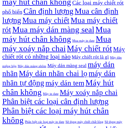
máy hút chân không
Các loại máy chiết rót
Cân định lượng
Mua cân định
phổ biến
lượng
Mua máy chiết
Mua máy chiết
Mua máy dán màng seal
Mua
rót
máy hút chân không
Mua
Mua máy in date
máy xoáy nắp chai
Máy chiết rót
Máy
chiết rót có những loại nào
Máy chiết rót là gì
Máy dán
máy dán
Máy dán màng seal
miệng hộp
Máy dán màng nhôm
nhãn
Máy dán nhãn chai lọ
máy dán
Máy hút
nhãn tự động
máy dán tem
chân không
Máy xoáy nắp chai
Máy in date
Phân biệt các loại cân định lượng
Phân biệt các loại máy hút chân
không
Phân biệt các loại máy in date
Sử dụng máy chiết chất lỏng
Sử dụng máy