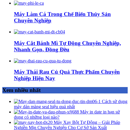
Máy Làm Cá Trong Chế Biến Thủy Sản
Chuyên Nghiệp
Máy Cắt Bánh Mì Tự Động Chuyên Nghiệp,
Nhanh Gọn, Đồng Đều
Máy Thái Rau Củ Quả Thực Phẩm Chuyên
Nghiệp Hiện Nay
Xem nhiều nhất
Cách sử dụng
máy dán màng seal hiệu quả nhất
Máy in date in hạn sử
dụng có những loại nào?
Máy Xay Bột Tự Động – Giải Pháp
Nghiền Mịn Chuyên Nghiệp Cho Cơ Sở Sản Xuất