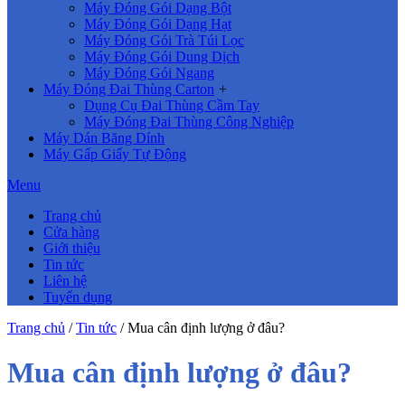
Máy Đóng Gói Dạng Bột
Máy Đóng Gói Dạng Hạt
Máy Đóng Gói Trà Túi Lọc
Máy Đóng Gói Dung Dịch
Máy Đóng Gói Ngang
Máy Đóng Đai Thùng Carton
+
Dụng Cụ Đai Thùng Cầm Tay
Máy Đóng Đai Thùng Công Nghiệp
Máy Dán Băng Dính
Máy Gấp Giấy Tự Động
Menu
Trang chủ
Cửa hàng
Giới thiệu
Tin tức
Liên hệ
Tuyển dụng
Trang chủ
/
Tin tức
/
Mua cân định lượng ở đâu?
Mua cân định lượng ở đâu?