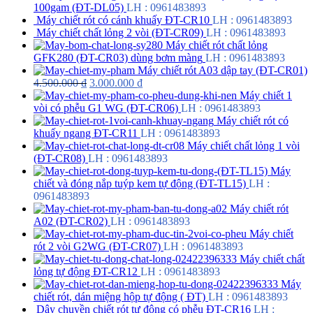
100gam (ĐT-DL05)
LH : 0961483893
Máy chiết rót có cánh khuấy ĐT-CR10
LH : 0961483893
Máy chiết chất lỏng 2 vòi (ĐT-CR09)
LH : 0961483893
Máy chiết rót chất lỏng
GFK280 (ĐT-CR03) dùng bơm màng
LH : 0961483893
Máy chiết rót A03 dập tay (ĐT-CR01)
4.500.000
₫
3.000.000
₫
Máy chiết 1
vòi có phễu G1 WG (ĐT-CR06)
LH : 0961483893
Máy chiết rót có
khuấy ngang ĐT-CR11
LH : 0961483893
Máy chiết chất lỏng 1 vòi
(ĐT-CR08)
LH : 0961483893
Máy
chiết và đóng nắp tuýp kem tự động (ĐT-TL15)
LH :
0961483893
Máy chiết rót
A02 (ĐT-CR02)
LH : 0961483893
Máy chiết
rót 2 vòi G2WG (ĐT-CR07)
LH : 0961483893
Máy chiết chất
lỏng tự động ĐT-CR12
LH : 0961483893
Máy
chiết rót, dán miệng hộp tự động ( ĐT)
LH : 0961483893
Dây chuyền chiết rót tự động có phễu ĐT-CR16
LH :