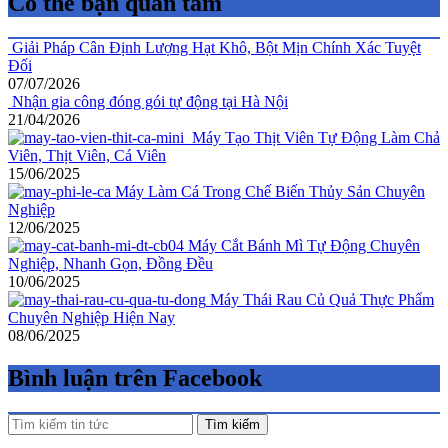
Có thể bạn quan tâm
Giải Pháp Cân Định Lượng Hạt Khô, Bột Mịn Chính Xác Tuyệt
Đối
07/07/2026
Nhận gia công đóng gói tự động tại Hà Nội
21/04/2026
Máy Tạo Thịt Viên Tự Động Làm Chả
Viên, Thịt Viên, Cá Viên
15/06/2025
Máy Làm Cá Trong Chế Biến Thủy Sản Chuyên
Nghiệp
12/06/2025
Máy Cắt Bánh Mì Tự Động Chuyên
Nghiệp, Nhanh Gọn, Đồng Đều
10/06/2025
Máy Thái Rau Củ Quả Thực Phẩm
Chuyên Nghiệp Hiện Nay
08/06/2025
Bình luận trên Facebook
Tìm kiếm