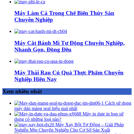
Máy Làm Cá Trong Chế Biến Thủy Sản
Chuyên Nghiệp
Máy Cắt Bánh Mì Tự Động Chuyên Nghiệp,
Nhanh Gọn, Đồng Đều
Máy Thái Rau Củ Quả Thực Phẩm Chuyên
Nghiệp Hiện Nay
Xem nhiều nhất
Cách sử dụng
máy dán màng seal hiệu quả nhất
Máy in date in hạn sử
dụng có những loại nào?
Máy Xay Bột Tự Động – Giải Pháp
Nghiền Mịn Chuyên Nghiệp Cho Cơ Sở Sản Xuất