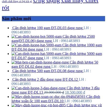
chiết chất lỏng có lợi ích gì
rót
Sản phẩm mới
Cân định lượng 100 gam ĐT-DL03 dạng rung
LH :
0961483893
Cân định lượng 2500
gam(ĐT-DL06) dạng rung
LH : 0961483893
Cân định lượng 1000 gam
ĐT-DL04 dạng rung
LH : 0961483893
Cân định lượng 5000 gam
ĐT-DL07 dạng rung
LH : 0961483893
Cân định lượng 50
gam ĐT-DL02 dạng rung
LH : 0961483893
Cân định lượng 500 gam ĐT-DL08 dạng rung
LH :
0961483893
Cân định lượng 2 đầu dạng rung ĐT-DL12
LH :
0961483893
Cân định lượng 3 đầu
dạng rung ĐT-DL13
20.000.000
₫
18.500.000
₫
Cân định
lượng xoắn ốc 100 gam ĐT-DL10
LH : 0961483893
Cân định lượng trục vít