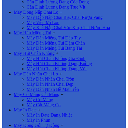
Cân Định Lượng Dạng Cốc Đong
Cân Định Lượng Dạng Trục Vít
Máy Đóng Nắp Chai Lọ
+
Máy Dập Nắp Chai Bia, Chai Rượu Vang
Máy Viền Mí Lon
Máy Xiết Nắp Chai Vắc Xin, Chai Nước Hoa
Máy Hàn Miệng Túi
+
Máy Dán Miệng Túi Dập Tay
Máy Dán Miệng Túi Dậm Chân
Máy Dán Miệng Túi Băng Tải
Máy Hút Chân Không
+
Máy Hút Chân Không Gia Đình
Máy Hút Chân Không Dạng Buồng
Máy Hút Chân Không Dạng Vòi
Máy Dán Nhãn Chai Lọ
+
Máy Dán Nhãn Chai Tròn
Máy Dán Nhãn Chai Dẹp
Máy Dán Nhãn Bề Mặt Trên
Máy Co Màng Cắt Màng
+
Máy Co Màng
Máy Cắt Màng Co
Máy In Date
+
Máy In Date Dạng Nhiệt
Máy In Phun
Máy Đóng Gói Tự Động
+