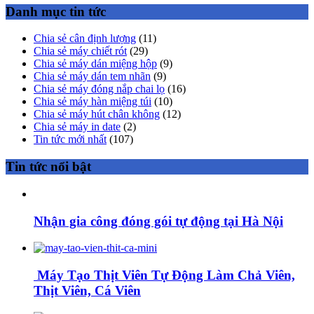
Danh mục tin tức
Chia sẻ cân định lượng
(11)
Chia sẻ máy chiết rót
(29)
Chia sẻ máy dán miệng hộp
(9)
Chia sẻ máy dán tem nhãn
(9)
Chia sẻ máy đóng nắp chai lọ
(16)
Chia sẻ máy hàn miệng túi
(10)
Chia sẻ máy hút chân không
(12)
Chia sẻ máy in date
(2)
Tin tức mới nhất
(107)
Tin tức nổi bật
Nhận gia công đóng gói tự động tại Hà Nội
Máy Tạo Thịt Viên Tự Động Làm Chả Viên,
Thịt Viên, Cá Viên