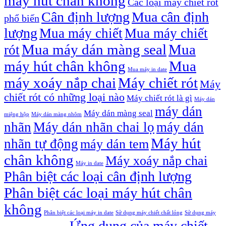
máy hút chân không
Các loại máy chiết rót
Cân định lượng
Mua cân định
phổ biến
lượng
Mua máy chiết
Mua máy chiết
Mua máy dán màng seal
Mua
rót
máy hút chân không
Mua
Mua máy in date
máy xoáy nắp chai
Máy chiết rót
Máy
chiết rót có những loại nào
Máy chiết rót là gì
Máy dán
máy dán
Máy dán màng seal
miệng hộp
Máy dán màng nhôm
nhãn
Máy dán nhãn chai lọ
máy dán
Máy hút
nhãn tự động
máy dán tem
chân không
Máy xoáy nắp chai
Máy in date
Phân biệt các loại cân định lượng
Phân biệt các loại máy hút chân
không
Phân biệt các loại máy in date
Sử dụng máy chiết chất lỏng
Sử dụng máy
Ứng dụng của máy chiết