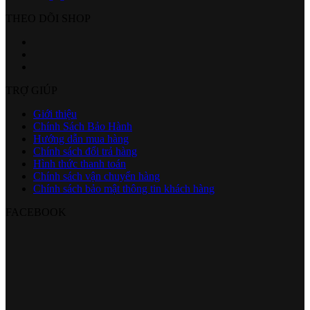
THEO DÕI SHOP
TRỢ GIÚP
Giới thiệu
Chính Sách Bảo Hành
Hướng dẫn mua hàng
Chính sách đổi trả hàng
Hình thức thanh toán
Chính sách vận chuyển hàng
Chính sách bảo mật thông tin khách hàng
FACEBOOK