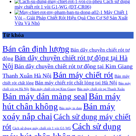
Cách sử dụng
máy chiết rót 1 vòi G1-WG (ĐT-CR06)
Máy Chiết 1
Vòi – Giải Pháp Chiết Rót Hiệu Quả Cho Cơ Sở Sản Xuất
Vừa Và Nhỏ
Từ khóa
Bán cân định lượng
Bán dây chuyền chiết rót tự
Bán dây chuyền chiết rót tự động tại Hà
động
Nội
Bán dây chuyền chiết rót tự động tại Kim Giang
Bán máy chiết rót
Thanh Xuân Hà Nội
Bán máy
Bán máy chiết rót chất lỏng tại Hà Nội
chiết rót chất lỏng
Bán máy
chiết rót tại Hà Nội
Bán máy chiết rót tại Kim Giang
Bán máy chiết rót tại Thanh Xuân
Bán máy dán màng seal
Bán máy
hút chân không
Bán máy
Bán máy in date
xoáy nắp chai
Cách sử dụng máy chiết
Cách sử dụng
rót
Cách sử dụng máy chiết rót 1 vòi G1-WG