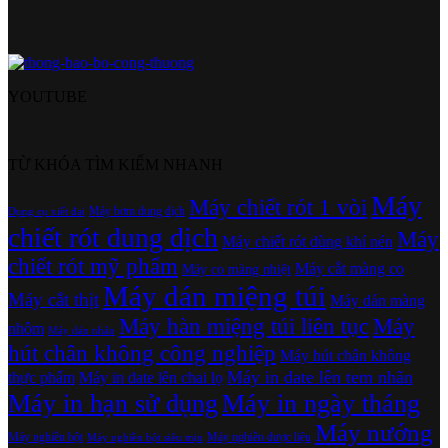
YOUTUBE
TỪ KHÓA TÌM KIẾM NHANH
Máy
Máy chiết rót 1 vòi
Máy bơm dung dịch
Dụng cụ xiết đai
chiết rót dung dịch
Máy
Máy chiết rót dùng khí nén
chiết rót mỹ phẩm
Máy cắt màng co
Máy co màng nhiệt
Máy dán miệng túi
Máy cắt thịt
Máy dán màng
Máy hàn miệng túi liên tục
Máy
nhôm
Máy dán nhãn
hút chân không công nghiệp
Máy hút chân không
Máy in date lên tem nhãn
thực phẩm
Máy in date lên chai lọ
Máy in hạn sử dụng
Máy in ngày tháng
Máy nướng
Máy nghiền bột
Máy nghiền dược liệu
Máy nghiền bột siêu mịn