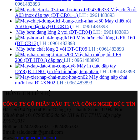
0961483893
Máy chiết rót
A03 inox dập tay (ĐT-CR01-1)
LH : 0961483893
Máy chiết rót
A50 loại dập tay(ĐT-CR15)
LH : 0961483893
Máy bơm dạng lỏng 2 vòi (ĐT-CR04)
LH : 0961483893
Máy bơm chất lỏng GFK 160
(ĐT-CR13)
LH : 0961483893
Máy bơm chất lỏng 2 vòi ĐT-CR05
LH : 0961483893
Máy hàn miệng túi PFS
200 (ĐT-HT01) dập tay
LH : 0961483893
Máy in date dập tay
DY8 (ĐT-IN01) in lên túi bóng, tem,nhãn
LH : 0961483893
Máy đóng nắp chai
nước hoa ĐT-XN02
LH : 0961483893
THÔNG TIN LIÊN HỆ
CÔNG TY CỔ PHẦN ĐẦU TƯ VÀ CÔNG NGHỆ ĐỨC TÍN
Đ/c : Số 94 Ngõ 64 Kim Giang, Q. Thanh Xuân, TP.Hà Nội
Mã số thuế : 0107935856
do Sở KH & ĐT TPHN cấp ngày
27/07/2017
Hotline : 02422396333 – 0924396333
Email: sale.ductin@gmail.com
www.
congngheductin.com