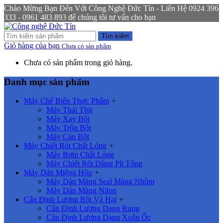
Chào Mừng Bạn Đến Với Công Nghệ Đức Tín - Liên Hệ 0924 396
333 - 0961 483 893 để chúng tôi tư vấn cho bạn
Tìm kiếm
Giỏ hàng của bạn
Chưa có sản phẩm
Chưa có sản phẩm trong giỏ hàng.
Danh mục sản phẩm
Máy Chế Biến Thực Phẩm
+
Máy Thái Thịt
Máy Xay Bột
Máy Trộn Bột
Máy Cán Bột
Máy Chiết Rót Chất Lỏng
+
Máy Bơm Chất Lỏng
Máy Chiết Rót Dùng Pít Tông
Máy Dán Miệng Hộp
+
Máy Dán Màng Seal Màng Nhôm
Máy Dán Màng Nilon
Cân Định Lượng Bột Và Hạt
+
Cân Định Lượng Dạng Rung
Cân Định Lượng Dạng Xoắn Ốc