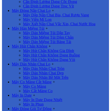
Cân Định Lượng Dạng Cốc Đong
Cân Định Lượng Dạng Trục Vít
Máy Đóng Nắp Chai Lọ
+
Máy Dập Nắp Chai Bia, Chai Rượu Vang
Máy Viền Mí Lon
Máy Xiết Nắp Chai Vắc Xin, Chai Nước Hoa
Máy Hàn Miệng Túi
+
Máy Dán Miệng Túi Dập Tay
Máy Dán Miệng Túi Dậm Chân
Máy Dán Miệng Túi Băng Tải
Máy Hút Chân Không
+
Máy Hút Chân Không Gia Đình
Máy Hút Chân Không Dạng Buồng
Máy Hút Chân Không Dạng Vòi
Máy Dán Nhãn Chai Lọ
+
Máy Dán Nhãn Chai Tròn
Máy Dán Nhãn Chai Dẹp
Máy Dán Nhãn Bề Mặt Trên
Máy Co Màng Cắt Màng
+
Máy Co Màng
Máy Cắt Màng Co
Máy In Date
+
Máy In Date Dạng Nhiệt
Máy In Phun
Máy Đóng Gói Tự Động
+