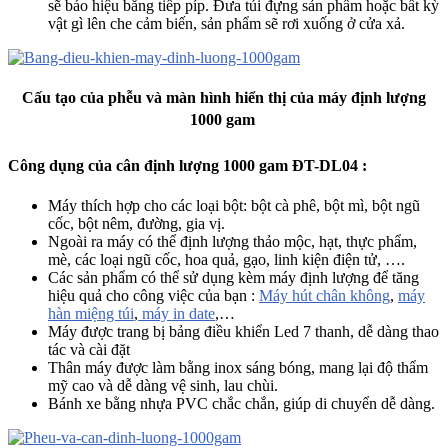
sẽ báo hiệu bằng tiếp píp. Đưa túi đựng sản phẩm hoặc bất kỳ
vật gì lên che cảm biến, sản phẩm sẽ rơi xuống ở cửa xả.
Cấu tạo của phễu và màn hình hiển thị của máy định lượng
1000 gam
Công dụng của cân định lượng 1000 gam ĐT-DL04 :
Máy thích hợp cho các loại bột: bột cà phê, bột mì, bột ngũ
cốc, bột nêm, đường, gia vị.
Ngoài ra máy có thể định lượng thảo mộc, hạt, thực phẩm,
mè, các loại ngũ cốc, hoa quả, gạo, linh kiện điện tử, ….
Các sản phẩm có thể sử dụng kèm máy định lượng để tăng
hiệu quả cho công việc của bạn :
Máy hút chân không
,
máy
hàn miệng túi
,
máy in date
,…
Máy được trang bị bảng điều khiển Led 7 thanh, dễ dàng thao
tác và cài đặt
Thân máy được làm bằng inox sáng bóng, mang lại độ thẩm
mỹ cao và dễ dàng vệ sinh, lau chùi.
Bánh xe bằng nhựa PVC chắc chắn, giúp di chuyển dễ dàng.