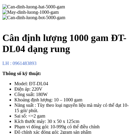
Cân định lượng 1000 gam ĐT-
DL04 dạng rung
LH : 0961483893
Thông số kỹ thuật:
Model: ĐT-DL04
Điện áp: 220V
Công suất: 180W
Khoảng định lượng: 10 – 1000 gam
Năng suất : Tùy theo loại nguyên liệu mà máy có thể đạt 10-
15 gói/ phút.
Sai số: <=2 gam
Kích thước máy: 30 x 50 x 125cm
Phạm vi đóng gói: 10-999g có thể điều chỉnh
Độ chính xác đóng gói: 2gram sản phẩm