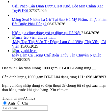
Giải Pháp Cân Định Lượng Hạt Khô, Bột Mịn Chính Xác
Tuyệt Đối
07/07/2026
Màng Seal Nhôm Là Gì? Tại Sao Hũ Mỹ Phẩm, Thực Phẩm
Bắt Buộc Phải Dùng?
06/07/2026
Nhận gia công đóng gói tự động tại Hà Nội
21/04/2026
Máy Tạo Thịt Viên Tự Động Làm Chả Viên, Thịt Viên, Cá
Viên
15/06/2025
Máy Làm Cá Trong Chế Biến Thủy Sản Chuyên Nghiệp
12/06/2025
Đặt mua Cân định lượng 1000 gam ĐT-DL04 dạng rung
Cân định lượng 1000 gam ĐT-DL04 dạng rung
LH : 0961483893
Bạn vui lòng nhập đúng số điện thoại để chúng tôi sẽ gọi xác nhận
đơn hàng trước khi giao hàng. Xin cảm ơn!
Thông tin người mua
Anh
Chị