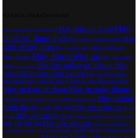
TỪ KHÓA TÌM KIẾM NHANH
Máy
Máy chiết rót 1 vòi
Máy bơm dung dịch
Dụng cụ xiết đai
chiết rót dung dịch
Máy
Máy chiết rót dùng khí nén
chiết rót mỹ phẩm
Máy cắt màng co
Máy co màng nhiệt
Máy dán miệng túi
Máy cắt thịt
Máy dán màng
Máy hàn miệng túi liên tục
Máy
nhôm
Máy dán nhãn
hút chân không công nghiệp
Máy hút chân không
Máy in date lên tem nhãn
thực phẩm
Máy in date lên chai lọ
Máy in hạn sử dụng
Máy in ngày tháng
Máy nướng
Máy nghiền bột
Máy nghiền dược liệu
Máy nghiền bột siêu mịn
bánh đa
Máy rút màng co
Máy quấn dây đai
Máy siết
Máy sấy màng co
Máy thái rau củ quả
nắp chai
Máy thái thịt đông lạnh
Máy vặn nắp chai
Máy thít dây đai
Máy xay bột khô
Máy
Máy xay cua
Máy xay giò chả
Máy xay ngũ cốc
xay bột siêu mịn
Máy xay bột trẻ em
Máy ép bịch nilon