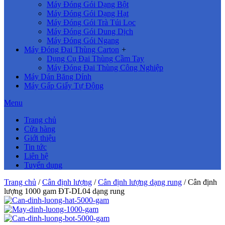
Máy Đóng Gói Dạng Bột
Máy Đóng Gói Dạng Hạt
Máy Đóng Gói Trà Túi Lọc
Máy Đóng Gói Dung Dịch
Máy Đóng Gói Ngang
Máy Đóng Đai Thùng Carton
+
Dụng Cụ Đai Thùng Cầm Tay
Máy Đóng Đai Thùng Công Nghiệp
Máy Dán Băng Dính
Máy Gấp Giấy Tự Động
Menu
Trang chủ
Cửa hàng
Giới thiệu
Tin tức
Liên hệ
Tuyển dụng
Trang chủ
/
Cân định lượng
/
Cân định lượng dạng rung
/ Cân định
lượng 1000 gam ĐT-DL04 dạng rung