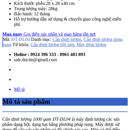
Kích thước phễu:28 x 28 x40 cm
Trọng lượng máy: 28kg
Bảo hành: 12 tháng
Hỗ trợ hướng dẫn sử dụng & chuyển giao công nghệ miễn
phí.
Mua ngay
Gọi điện xác nhận và giao hàng tận nơi
Mã:
ĐT-DL04
Danh mục:
Cân định lượng
,
Cân định lượng dạng
rung
Từ khóa:
Cân định lượng bột mịn
,
Máy định lượng
Holine : 0924 396 333 - 0961 483 893
sale.ductin@gmail.com
Mô tả
Mô tả sản phẩm
Cân định lượng 1000 gam ĐT-DL04
là máy định lượng các sản
phẩm dạng bột, dạng hạt bằng phương pháp rung. Máy được sử
dụng để cân các sản phẩm có độ chính xác cao. Máy có thể điều