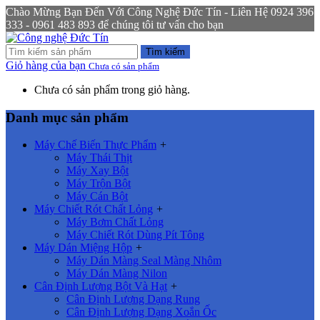
Chào Mừng Bạn Đến Với Công Nghệ Đức Tín - Liên Hệ 0924 396
333 - 0961 483 893 để chúng tôi tư vấn cho bạn
Tìm kiếm
Giỏ hàng của bạn
Chưa có sản phẩm
Chưa có sản phẩm trong giỏ hàng.
Danh mục sản phẩm
Máy Chế Biến Thực Phẩm
+
Máy Thái Thịt
Máy Xay Bột
Máy Trộn Bột
Máy Cán Bột
Máy Chiết Rót Chất Lỏng
+
Máy Bơm Chất Lỏng
Máy Chiết Rót Dùng Pít Tông
Máy Dán Miệng Hộp
+
Máy Dán Màng Seal Màng Nhôm
Máy Dán Màng Nilon
Cân Định Lượng Bột Và Hạt
+
Cân Định Lượng Dạng Rung
Cân Định Lượng Dạng Xoắn Ốc