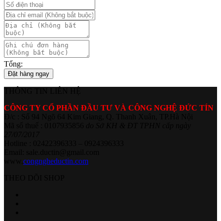
Tổng:
Đặt hàng ngay
THÔNG TIN LIÊN HỆ
CÔNG TY CỔ PHẦN ĐẦU TƯ VÀ CÔNG NGHỆ ĐỨC TÍN
Đ/c : Số 94 Ngõ 64 Kim Giang, Q. Thanh Xuân, TP.Hà Nội
Mã số thuế : 0107935856
do Sở KH & ĐT TPHN cấp ngày
27/07/2017
Hotline : 02422396333 – 0924396333
Email: sale.ductin@gmail.com
www.
congngheductin.com
THEO DÕI SHOP