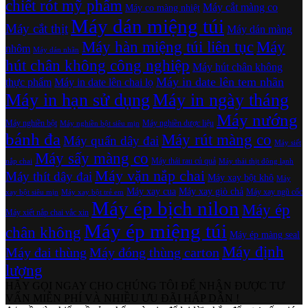
chiết rót mỹ phẩm
Máy cắt màng co
Máy co màng nhiệt
Máy dán miệng túi
Máy cắt thịt
Máy dán màng
Máy hàn miệng túi liên tục
Máy
nhôm
Máy dán nhãn
hút chân không công nghiệp
Máy hút chân không
Máy in date lên tem nhãn
thực phẩm
Máy in date lên chai lọ
Máy in hạn sử dụng
Máy in ngày tháng
Máy nướng
Máy nghiền bột
Máy nghiền dược liệu
Máy nghiền bột siêu mịn
bánh đa
Máy rút màng co
Máy quấn dây đai
Máy siết
Máy sấy màng co
Máy thái rau củ quả
nắp chai
Máy thái thịt đông lạnh
Máy vặn nắp chai
Máy thít dây đai
Máy xay bột khô
Máy
Máy xay cua
Máy xay giò chả
Máy xay ngũ cốc
xay bột siêu mịn
Máy xay bột trẻ em
Máy ép bịch nilon
Máy ép
Máy xiết nắp chai vắc xin
Máy ép miệng túi
chân không
Máy ép màng seal
Máy định
Máy đai thùng
Máy đóng thùng carton
lượng
HÃY GỌI NGAY CHO CHÚNG TÔI ĐỂ NHẬN ĐƯỢC TƯ
VẤN MIỄN PHÍ VÀ NHIỀU ƯU ĐÃI HẤP DẪN !