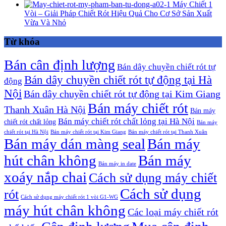
Máy Chiết 1
Vòi – Giải Pháp Chiết Rót Hiệu Quả Cho Cơ Sở Sản Xuất
Vừa Và Nhỏ
Từ khóa
Bán cân định lượng
Bán dây chuyền chiết rót tự
Bán dây chuyền chiết rót tự động tại Hà
động
Nội
Bán dây chuyền chiết rót tự động tại Kim Giang
Bán máy chiết rót
Thanh Xuân Hà Nội
Bán máy
Bán máy chiết rót chất lỏng tại Hà Nội
chiết rót chất lỏng
Bán máy
chiết rót tại Hà Nội
Bán máy chiết rót tại Kim Giang
Bán máy chiết rót tại Thanh Xuân
Bán máy dán màng seal
Bán máy
hút chân không
Bán máy
Bán máy in date
xoáy nắp chai
Cách sử dụng máy chiết
Cách sử dụng
rót
Cách sử dụng máy chiết rót 1 vòi G1-WG
máy hút chân không
Các loại máy chiết rót