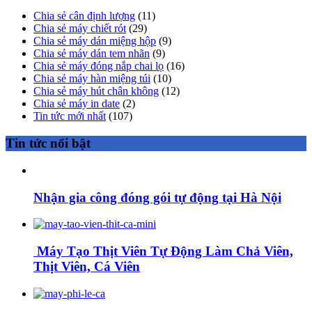
Chia sẻ cân định lượng
(11)
Chia sẻ máy chiết rót
(29)
Chia sẻ máy dán miệng hộp
(9)
Chia sẻ máy dán tem nhãn
(9)
Chia sẻ máy đóng nắp chai lọ
(16)
Chia sẻ máy hàn miệng túi
(10)
Chia sẻ máy hút chân không
(12)
Chia sẻ máy in date
(2)
Tin tức mới nhất
(107)
Tin tức nổi bật
Nhận gia công đóng gói tự động tại Hà Nội
Máy Tạo Thịt Viên Tự Động Làm Chả Viên,
Thịt Viên, Cá Viên