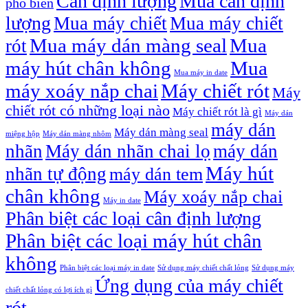
Cân định lượng
Mua cân định
phổ biến
lượng
Mua máy chiết
Mua máy chiết
Mua máy dán màng seal
Mua
rót
máy hút chân không
Mua
Mua máy in date
máy xoáy nắp chai
Máy chiết rót
Máy
chiết rót có những loại nào
Máy chiết rót là gì
Máy dán
máy dán
Máy dán màng seal
miệng hộp
Máy dán màng nhôm
nhãn
Máy dán nhãn chai lọ
máy dán
Máy hút
nhãn tự động
máy dán tem
chân không
Máy xoáy nắp chai
Máy in date
Phân biệt các loại cân định lượng
Phân biệt các loại máy hút chân
không
Phân biệt các loại máy in date
Sử dụng máy chiết chất lỏng
Sử dụng máy
Ứng dụng của máy chiết
chiết chất lỏng có lợi ích gì
rót