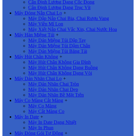
Cân Định Lượng Dạng Cốc Đong
Cân Định Lượng Dạng Trục Vít
Máy Đóng Nắp Chai Lọ
+
Máy Dập Nắp Chai Bia, Chai Rượu Vang
Máy Viền Mí Lon
Máy Xiết Nắp Chai Vắc Xin, Chai Nước Hoa
Máy Hàn Miệng Túi
+
Máy Dán Miệng Túi Dập Tay
Máy Dán Miệng Túi Dậm Chân
Máy Dán Miệng Túi Băng Tải
Máy Hút Chân Không
+
Máy Hút Chân Không Gia Đình
Máy Hút Chân Không Dạng Buồng
Máy Hút Chân Không Dạng Vòi
Máy Dán Nhãn Chai Lọ
+
Máy Dán Nhãn Chai Tròn
Máy Dán Nhãn Chai Dẹp
Máy Dán Nhãn Bề Mặt Trên
Máy Co Màng Cắt Màng
+
Máy Co Màng
Máy Cắt Màng Co
Máy In Date
+
Máy In Date Dạng Nhiệt
Máy In Phun
Máy Đóng Gói Tự Động
+