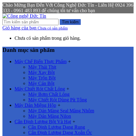
Chào Mừng Bạn Đến Với Công Nghệ Đức Tín - Liên Hệ 0924 396
333 - 0961 483 893 để chúng tôi tư vấn cho bạn
Tìm kiếm
Giỏ hàng của bạn
Chưa có sản phẩm
Chưa có sản phẩm trong giỏ hàng.
Danh mục sản phẩm
Máy Chế Biến Thực Phẩm
+
Máy Thái Thịt
Máy Xay Bột
Máy Trộn Bột
Máy Cán Bột
Máy Chiết Rót Chất Lỏng
+
Máy Bơm Chất Lỏng
Máy Chiết Rót Dùng Pít Tông
Máy Dán Miệng Hộp
+
Máy Dán Màng Seal Màng Nhôm
Máy Dán Màng Nilon
Cân Định Lượng Bột Và Hạt
+
Cân Định Lượng Dạng Rung
Cân Định Lượng Dạng Xoắn Ốc