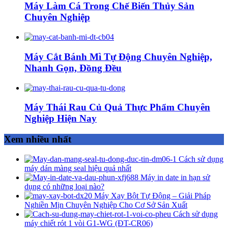
Máy Làm Cá Trong Chế Biến Thủy Sản
Chuyên Nghiệp
Máy Cắt Bánh Mì Tự Động Chuyên Nghiệp,
Nhanh Gọn, Đồng Đều
Máy Thái Rau Củ Quả Thực Phẩm Chuyên
Nghiệp Hiện Nay
Xem nhiều nhất
Cách sử dụng
máy dán màng seal hiệu quả nhất
Máy in date in hạn sử
dụng có những loại nào?
Máy Xay Bột Tự Động – Giải Pháp
Nghiền Mịn Chuyên Nghiệp Cho Cơ Sở Sản Xuất
Cách sử dụng
máy chiết rót 1 vòi G1-WG (ĐT-CR06)