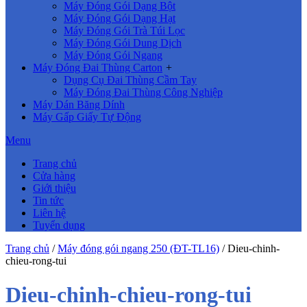
Máy Đóng Gói Dạng Bột
Máy Đóng Gói Dạng Hạt
Máy Đóng Gói Trà Túi Lọc
Máy Đóng Gói Dung Dịch
Máy Đóng Gói Ngang
Máy Đóng Đai Thùng Carton
+
Dụng Cụ Đai Thùng Cầm Tay
Máy Đóng Đai Thùng Công Nghiệp
Máy Dán Băng Dính
Máy Gấp Giấy Tự Động
Menu
Trang chủ
Cửa hàng
Giới thiệu
Tin tức
Liên hệ
Tuyển dụng
Trang chủ
/
Máy đóng gói ngang 250 (ĐT-TL16)
/
Dieu-chinh-
chieu-rong-tui
Dieu-chinh-chieu-rong-tui