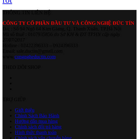
THÔNG TIN LIÊN HỆ
CÔNG TY CỔ PHẦN ĐẦU TƯ VÀ CÔNG NGHỆ ĐỨC TÍN
Đ/c : Số 94 Ngõ 64 Kim Giang, Q. Thanh Xuân, TP.Hà Nội
Mã số thuế : 0107935856
do Sở KH & ĐT TPHN cấp ngày
27/07/2017
Hotline : 02422396333 – 0924396333
Email: sale.ductin@gmail.com
www.
congngheductin.com
THEO DÕI SHOP
TRỢ GIÚP
Giới thiệu
Chính Sách Bảo Hành
Hướng dẫn mua hàng
Chính sách đổi trả hàng
Hình thức thanh toán
Chính sách vận chuyển hàng