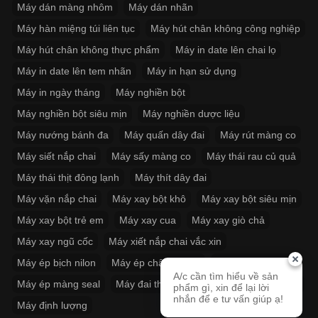
Máy dán màng nhôm
Máy dán nhãn
Máy hàn miệng túi liên tục
Máy hút chân không công nghiệp
Máy hút chân không thực phẩm
Máy in date lên chai lọ
Máy in date lên tem nhãn
Máy in hạn sử dụng
Máy in ngày tháng
Máy nghiền bột
Máy nghiền bột siêu mịn
Máy nghiền dược liệu
Máy nướng bánh đa
Máy quấn dây đai
Máy rút màng co
Máy siết nắp chai
Máy sấy màng co
Máy thái rau củ quả
Máy thái thịt đông lạnh
Máy thít dây đai
Máy vặn nắp chai
Máy xay bột khô
Máy xay bột siêu mịn
Máy xay bột trẻ em
Máy xay cua
Máy xay giò chả
Máy xay ngũ cốc
Máy xiết nắp chai vắc xin
Máy ép bịch nilon
Máy ép chân không
Máy ép miệng túi
A/c cần tìm hiểu về sản
Máy ép màng seal
Máy đai thùng
Máy đóng thùng carton
phẩm gì, xin để lại lời
nhắn để e tư vấn giúp ạ!
Máy định lượng