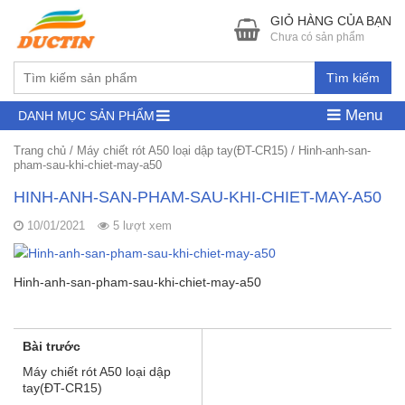
GIỎ HÀNG CỦA BẠN
Chưa có sản phẩm
Tìm kiếm
Menu
DANH MỤC SẢN PHẨM
Trang chủ
/
Máy chiết rót A50 loại dập tay(ĐT-CR15)
/
Hinh-anh-san-
pham-sau-khi-chiet-may-a50
HINH-ANH-SAN-PHAM-SAU-KHI-CHIET-MAY-A50
10/01/2021
5 lượt xem
Hinh-anh-san-pham-sau-khi-chiet-may-a50
Bài trước
Máy chiết rót A50 loại dập
tay(ĐT-CR15)