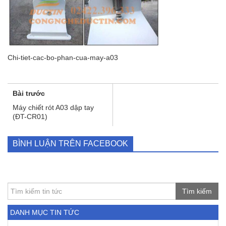
Chi-tiet-cac-bo-phan-cua-may-a03
Bài trước
Máy chiết rót A03 dập tay
(ĐT-CR01)
BÌNH LUẬN TRÊN FACEBOOK
Tìm kiếm
DANH MỤC TIN TỨC