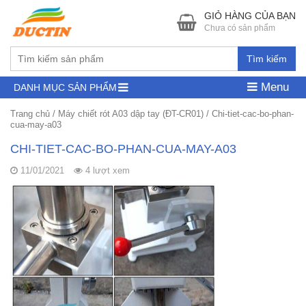
GIỎ HÀNG CỦA BẠN
Chưa có sản phẩm
Tìm kiếm
Menu
DANH MỤC SẢN PHẨM
Trang chủ
/
Máy chiết rót A03 dập tay (ĐT-CR01)
/
Chi-tiet-cac-bo-phan-
cua-may-a03
CHI-TIET-CAC-BO-PHAN-CUA-MAY-A03
11/01/2021
4 lượt xem