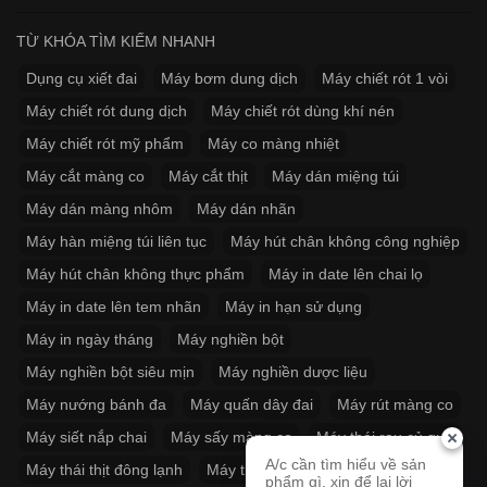
TỪ KHÓA TÌM KIẾM NHANH
Dụng cụ xiết đai
Máy bơm dung dịch
Máy chiết rót 1 vòi
Máy chiết rót dung dịch
Máy chiết rót dùng khí nén
Máy chiết rót mỹ phẩm
Máy co màng nhiệt
Máy cắt màng co
Máy cắt thịt
Máy dán miệng túi
Máy dán màng nhôm
Máy dán nhãn
Máy hàn miệng túi liên tục
Máy hút chân không công nghiệp
Máy hút chân không thực phẩm
Máy in date lên chai lọ
Máy in date lên tem nhãn
Máy in hạn sử dụng
Máy in ngày tháng
Máy nghiền bột
Máy nghiền bột siêu mịn
Máy nghiền dược liệu
Máy nướng bánh đa
Máy quấn dây đai
Máy rút màng co
Máy siết nắp chai
Máy sấy màng co
Máy thái rau củ quả
A/c cần tìm hiểu về sản
Máy thái thịt đông lạnh
Máy thít dây đai
phẩm gì, xin để lại lời