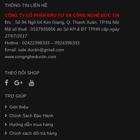
THÔNG TIN LIÊN HỆ
CÔNG TY CỔ PHẦN ĐẦU TƯ VÀ CÔNG NGHỆ ĐỨC TÍN
Đ/c : Số 94 Ngõ 64 Kim Giang, Q. Thanh Xuân, TP.Hà Nội
Mã số thuế : 0107935856
do Sở KH & ĐT TPHN cấp ngày
27/07/2017
Hotline : 02422396333 – 0924396333
Email: sale.ductin@gmail.com
www.
congngheductin.com
THEO DÕI SHOP
TRỢ GIÚP
Giới thiệu
Chính Sách Bảo Hành
Hướng dẫn mua hàng
Chính sách đổi trả hàng