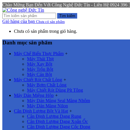
Chào Mừng Bạn Đến Với Công Nghệ Đức Tín - Liên Hệ 0924 396 333
Tìm kiếm
Giỏ hàng của bạn
Chưa có sản phẩm
Chưa có sản phẩm trong giỏ hàng.
Danh mục sản phẩm
Máy Chế Biến Thực Phẩm
+
Máy Thái Thịt
Máy Xay Bột
Máy Trộn Bột
Máy Cán Bột
Máy Chiết Rót Chất Lỏng
+
Máy Bơm Chất Lỏng
Máy Chiết Rót Dùng Pít Tông
Máy Dán Miệng Hộp
+
Máy Dán Màng Seal Màng Nhôm
Máy Dán Màng Nilon
Cân Định Lượng Bột Và Hạt
+
Cân Định Lượng Dạng Rung
Cân Định Lượng Dạng Xoắn Ốc
Cân Định Lượng Dạng Cốc Đong