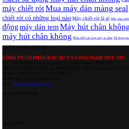
Mua máy dán màng seal
máy chiết rót
chiết rót có những loại nào
Máy chiết rót là gì
Máy dán miệ
Máy hút chân khôn
động
máy dán tem
máy hút chân không
Phân biệt các loại máy in date
Sử dụng má
THÔNG TIN LIÊN HỆ
CÔNG TY CỔ PHẦN ĐẦU TƯ VÀ CÔNG NGHỆ ĐỨC TÍN
Đ/c : Số 94 Ngõ 64 Kim Giang, Q. Thanh Xuân, TP.Hà Nội
Mã số thuế : 0107935856
do Sở KH & ĐT TPHN cấp ngày 27/07/20
Hotline : 02422396333 – 0924396333
Email: sale.ductin@gmail.com
www.
congngheductin.com
THEO DÕI SHOP
TRỢ GIÚP