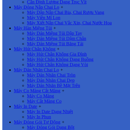
Cân Định Lượng Dạng Trục Vít
Máy Đóng Nắp Chai Lọ
+
Máy Dập Nắp Chai Bia, Chai Rượu Vang
Máy Viền Mí Lon
Máy Xiết Nắp Chai Vắc Xin, Chai Nước Hoa
Máy Hàn Miệng Túi
+
Máy Dán Miệng Túi Dập Tay
Máy Dán Miệng Túi Dậm Chân
Máy Dán Miệng Túi Băng Tải
Máy Hút Chân Không
+
Máy Hút Chân Không Gia Đình
Máy Hút Chân Không Dạng Buồng
Máy Hút Chân Không Dạng Vòi
Máy Dán Nhãn Chai Lọ
+
Máy Dán Nhãn Chai Tròn
Máy Dán Nhãn Chai Dẹp
Máy Dán Nhãn Bề Mặt Trên
Máy Co Màng Cắt Màng
+
Máy Co Màng
Máy Cắt Màng Co
Máy In Date
+
Máy In Date Dạng Nhiệt
Máy In Phun
Máy Đóng Gói Tự Động
+
Máy Đóng Gói Dạng Bột