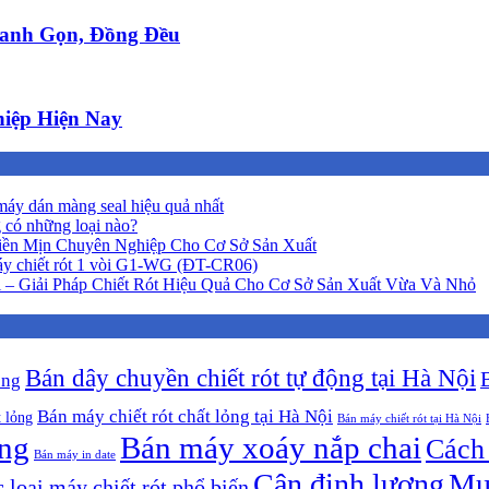
anh Gọn, Đồng Đều
iệp Hiện Nay
áy dán màng seal hiệu quả nhất
 có những loại nào?
iền Mịn Chuyên Nghiệp Cho Cơ Sở Sản Xuất
y chiết rót 1 vòi G1-WG (ĐT-CR06)
 – Giải Pháp Chiết Rót Hiệu Quả Cho Cơ Sở Sản Xuất Vừa Và Nhỏ
Bán dây chuyền chiết rót tự động tại Hà Nội
ộng
Bán máy chiết rót chất lỏng tại Hà Nội
t lỏng
Bán máy chiết rót tại Hà Nội
ông
Bán máy xoáy nắp chai
Cách 
Bán máy in date
Cân định lượng
Mu
 loại máy chiết rót phổ biến