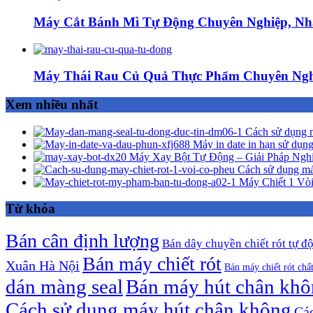
Máy Cắt Bánh Mì Tự Động Chuyên Nghiệp, Nh
Máy Thái Rau Củ Quả Thực Phẩm Chuyên Ngh
Xem nhiều nhất
Cách sử dụng m
Máy in date in hạn sử dụng
Máy Xay Bột Tự Động – Giải Pháp Ngh
Cách sử dụng má
Máy Chiết 1 Vòi
Từ khóa
Bán cân định lượng
Bán dây chuyền chiết rót tự đ
Bán máy chiết rót
Xuân Hà Nội
Bán máy chiết rót chấ
dán màng seal
Bán máy hút chân kh
Cách sử dụng máy hút chân không
Các