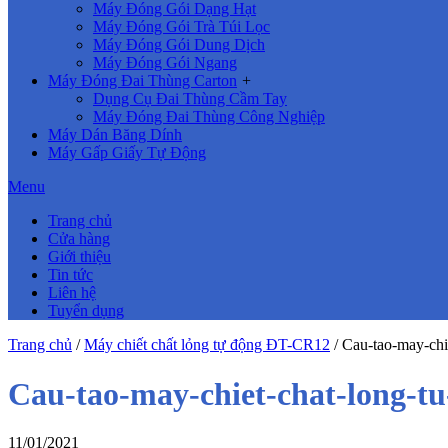
Máy Đóng Gói Dạng Hạt
Máy Đóng Gói Trà Túi Lọc
Máy Đóng Gói Dung Dịch
Máy Đóng Gói Ngang
Máy Đóng Đai Thùng Carton
+
Dụng Cụ Đai Thùng Cầm Tay
Máy Đóng Đai Thùng Công Nghiệp
Máy Dán Băng Dính
Máy Gấp Giấy Tự Động
Menu
Trang chủ
Cửa hàng
Giới thiệu
Tin tức
Liên hệ
Tuyển dụng
Trang chủ
/
Máy chiết chất lỏng tự động ĐT-CR12
/
Cau-tao-may-chi
Cau-tao-may-chiet-chat-long-t
11/01/2021