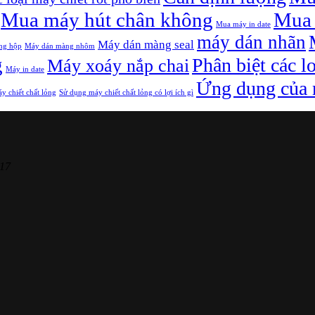
Mua máy hút chân không
Mua 
Mua máy in date
máy dán nhãn
Máy dán màng seal
ng hộp
Máy dán màng nhôm
g
Phân biệt các l
Máy xoáy nắp chai
Máy in date
Ứng dụng của m
y chiết chất lỏng
Sử dụng máy chiết chất lỏng có lợi ích gì
17