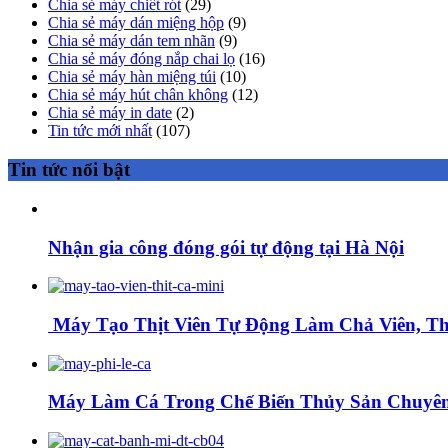
Chia sẻ máy chiết rót
(29)
Chia sẻ máy dán miệng hộp
(9)
Chia sẻ máy dán tem nhãn
(9)
Chia sẻ máy đóng nắp chai lọ
(16)
Chia sẻ máy hàn miệng túi
(10)
Chia sẻ máy hút chân không
(12)
Chia sẻ máy in date
(2)
Tin tức mới nhất
(107)
Tin tức nổi bật
Nhận gia công đóng gói tự động tại Hà Nội
Máy Tạo Thịt Viên Tự Động Làm Chả Viên, Thị
Máy Làm Cá Trong Chế Biến Thủy Sản Chuyên