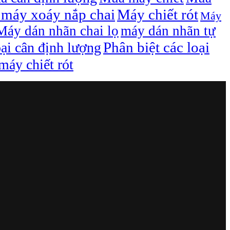
máy xoáy nắp chai
Máy chiết rót
Máy
Máy dán nhãn chai lọ
máy dán nhãn tự
Phân biệt các loại
oại cân định lượng
áy chiết rót