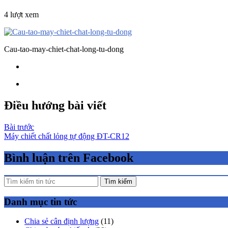
4 lượt xem
Cau-tao-may-chiet-chat-long-tu-dong
Điều hướng bài viết
Bài trước
Máy chiết chất lỏng tự động ĐT-CR12
Bình luận trên Facebook
Tìm kiếm
Danh mục tin tức
Chia sẻ cân định lượng
(11)