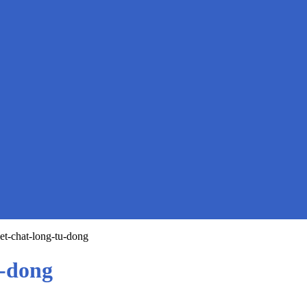
et-chat-long-tu-dong
u-dong