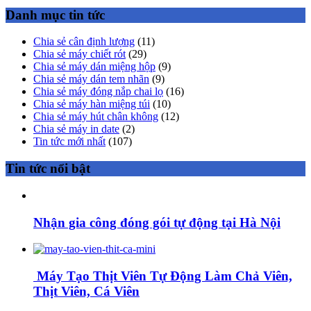
Danh mục tin tức
Chia sẻ cân định lượng
(11)
Chia sẻ máy chiết rót
(29)
Chia sẻ máy dán miệng hộp
(9)
Chia sẻ máy dán tem nhãn
(9)
Chia sẻ máy đóng nắp chai lọ
(16)
Chia sẻ máy hàn miệng túi
(10)
Chia sẻ máy hút chân không
(12)
Chia sẻ máy in date
(2)
Tin tức mới nhất
(107)
Tin tức nổi bật
Nhận gia công đóng gói tự động tại Hà Nội
Máy Tạo Thịt Viên Tự Động Làm Chả Viên,
Thịt Viên, Cá Viên