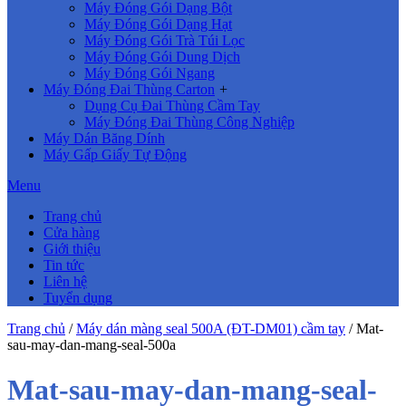
Máy Đóng Gói Dạng Bột
Máy Đóng Gói Dạng Hạt
Máy Đóng Gói Trà Túi Lọc
Máy Đóng Gói Dung Dịch
Máy Đóng Gói Ngang
Máy Đóng Đai Thùng Carton
+
Dụng Cụ Đai Thùng Cầm Tay
Máy Đóng Đai Thùng Công Nghiệp
Máy Dán Băng Dính
Máy Gấp Giấy Tự Động
Menu
Trang chủ
Cửa hàng
Giới thiệu
Tin tức
Liên hệ
Tuyển dụng
Trang chủ
/
Máy dán màng seal 500A (ĐT-DM01) cầm tay
/
Mat-
sau-may-dan-mang-seal-500a
Mat-sau-may-dan-mang-seal-