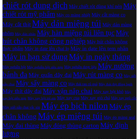
chiết rót dung dịch
Máy
Máy chiết rót dùng khí nén
chiết rót mỹ phẩm
Máy cắt màng co
Máy co màng nhiệt
Máy dán miệng túi
Máy cắt thịt
Máy dán màng
Máy hàn miệng túi liên tục
Máy
nhôm
Máy dán nhãn
hút chân không công nghiệp
Máy hút chân không
Máy in date lên tem nhãn
thực phẩm
Máy in date lên chai lọ
Máy in hạn sử dụng
Máy in ngày tháng
Máy nướng
Máy nghiền bột
Máy nghiền dược liệu
Máy nghiền bột siêu mịn
bánh đa
Máy rút màng co
Máy quấn dây đai
Máy siết
Máy sấy màng co
Máy thái rau củ quả
nắp chai
Máy thái thịt đông lạnh
Máy vặn nắp chai
Máy thít dây đai
Máy xay bột khô
Máy
Máy xay cua
Máy xay giò chả
Máy xay ngũ cốc
xay bột siêu mịn
Máy xay bột trẻ em
Máy ép bịch nilon
Máy ép
Máy xiết nắp chai vắc xin
Máy ép miệng túi
chân không
Máy ép màng seal
Máy định
Máy đai thùng
Máy đóng thùng carton
lượng