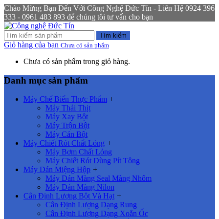
Chào Mừng Bạn Đến Với Công Nghệ Đức Tín - Liên Hệ 0924 396
333 - 0961 483 893 để chúng tôi tư vấn cho bạn
Tìm kiếm
Giỏ hàng của bạn
Chưa có sản phẩm
Chưa có sản phẩm trong giỏ hàng.
Danh mục sản phẩm
Máy Chế Biến Thực Phẩm
+
Máy Thái Thịt
Máy Xay Bột
Máy Trộn Bột
Máy Cán Bột
Máy Chiết Rót Chất Lỏng
+
Máy Bơm Chất Lỏng
Máy Chiết Rót Dùng Pít Tông
Máy Dán Miệng Hộp
+
Máy Dán Màng Seal Màng Nhôm
Máy Dán Màng Nilon
Cân Định Lượng Bột Và Hạt
+
Cân Định Lượng Dạng Rung
Cân Định Lượng Dạng Xoắn Ốc