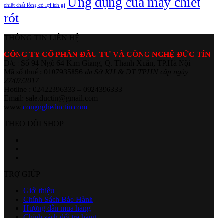
Ứng dụng của máy chiết
chiết chất lỏng có lợi ích gì
rót
THÔNG TIN LIÊN HỆ
CÔNG TY CỔ PHẦN ĐẦU TƯ VÀ CÔNG NGHỆ ĐỨC TÍN
Đ/c : Số 94 Ngõ 64 Kim Giang, Q. Thanh Xuân, TP.Hà Nội
Mã số thuế : 0107935856
do Sở KH & ĐT TPHN cấp ngày
27/07/2017
Hotline : 02422396333 – 0924396333
Email: sale.ductin@gmail.com
www.
congngheductin.com
THEO DÕI SHOP
TRỢ GIÚP
Giới thiệu
Chính Sách Bảo Hành
Hướng dẫn mua hàng
Chính sách đổi trả hàng