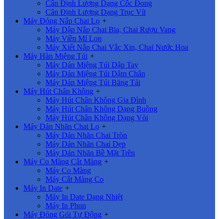
Cân Định Lượng Dạng Cốc Đong
Cân Định Lượng Dạng Trục Vít
Máy Đóng Nắp Chai Lọ
+
Máy Dập Nắp Chai Bia, Chai Rượu Vang
Máy Viền Mí Lon
Máy Xiết Nắp Chai Vắc Xin, Chai Nước Hoa
Máy Hàn Miệng Túi
+
Máy Dán Miệng Túi Dập Tay
Máy Dán Miệng Túi Dậm Chân
Máy Dán Miệng Túi Băng Tải
Máy Hút Chân Không
+
Máy Hút Chân Không Gia Đình
Máy Hút Chân Không Dạng Buồng
Máy Hút Chân Không Dạng Vòi
Máy Dán Nhãn Chai Lọ
+
Máy Dán Nhãn Chai Tròn
Máy Dán Nhãn Chai Dẹp
Máy Dán Nhãn Bề Mặt Trên
Máy Co Màng Cắt Màng
+
Máy Co Màng
Máy Cắt Màng Co
Máy In Date
+
Máy In Date Dạng Nhiệt
Máy In Phun
Máy Đóng Gói Tự Động
+