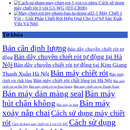
Cách sử dụng
máy chiết rót 1 vòi G1-WG (ĐT-CR06)
Máy Chiết 1
Vòi – Giải Pháp Chiết Rót Hiệu Quả Cho Cơ Sở Sản Xuất
Vừa Và Nhỏ
Từ khóa
Bán cân định lượng
Bán dây chuyền chiết rót tự
Bán dây chuyền chiết rót tự động tại Hà
động
Nội
Bán dây chuyền chiết rót tự động tại Kim Giang
Bán máy chiết rót
Thanh Xuân Hà Nội
Bán máy
Bán máy chiết rót chất lỏng tại Hà Nội
chiết rót chất lỏng
Bán máy
chiết rót tại Hà Nội
Bán máy chiết rót tại Kim Giang
Bán máy chiết rót tại Thanh Xuân
Bán máy dán màng seal
Bán máy
hút chân không
Bán máy
Bán máy in date
xoáy nắp chai
Cách sử dụng máy chiết
Cách sử dụng
rót
Cách sử dụng máy chiết rót 1 vòi G1-WG