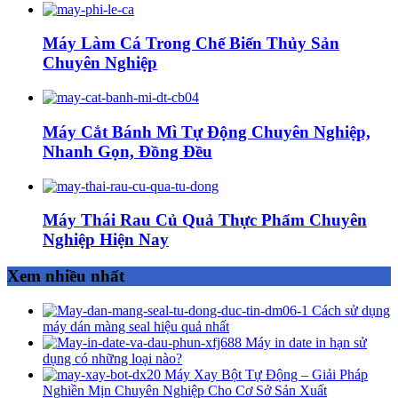
Máy Làm Cá Trong Chế Biến Thủy Sản
Chuyên Nghiệp
Máy Cắt Bánh Mì Tự Động Chuyên Nghiệp,
Nhanh Gọn, Đồng Đều
Máy Thái Rau Củ Quả Thực Phẩm Chuyên
Nghiệp Hiện Nay
Xem nhiều nhất
Cách sử dụng
máy dán màng seal hiệu quả nhất
Máy in date in hạn sử
dụng có những loại nào?
Máy Xay Bột Tự Động – Giải Pháp
Nghiền Mịn Chuyên Nghiệp Cho Cơ Sở Sản Xuất