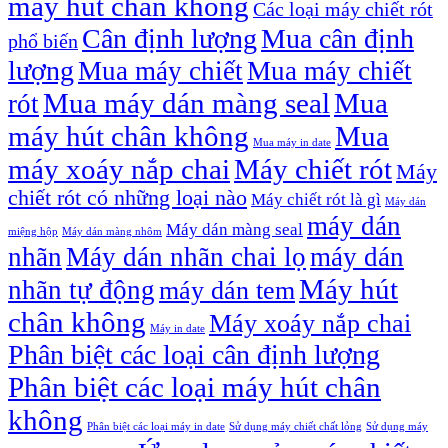
máy hút chân không
Các loại máy chiết rót
Cân định lượng
Mua cân định
phổ biến
lượng
Mua máy chiết
Mua máy chiết
Mua máy dán màng seal
Mua
rót
máy hút chân không
Mua
Mua máy in date
máy xoáy nắp chai
Máy chiết rót
Máy
chiết rót có những loại nào
Máy chiết rót là gì
Máy dán
máy dán
Máy dán màng seal
miệng hộp
Máy dán màng nhôm
nhãn
Máy dán nhãn chai lọ
máy dán
Máy hút
nhãn tự động
máy dán tem
chân không
Máy xoáy nắp chai
Máy in date
Phân biệt các loại cân định lượng
Phân biệt các loại máy hút chân
không
Phân biệt các loại máy in date
Sử dụng máy chiết chất lỏng
Sử dụng máy