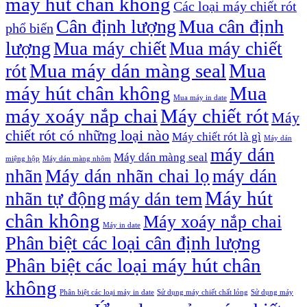
máy hút chân không
Các loại máy chiết rót
Cân định lượng
Mua cân định
phổ biến
lượng
Mua máy chiết
Mua máy chiết
Mua máy dán màng seal
Mua
rót
máy hút chân không
Mua
Mua máy in date
máy xoáy nắp chai
Máy chiết rót
Máy
chiết rót có những loại nào
Máy chiết rót là gì
Máy dán
máy dán
Máy dán màng seal
miệng hộp
Máy dán màng nhôm
nhãn
Máy dán nhãn chai lọ
máy dán
Máy hút
nhãn tự động
máy dán tem
chân không
Máy xoáy nắp chai
Máy in date
Phân biệt các loại cân định lượng
Phân biệt các loại máy hút chân
không
Phân biệt các loại máy in date
Sử dụng máy chiết chất lỏng
Sử dụng máy