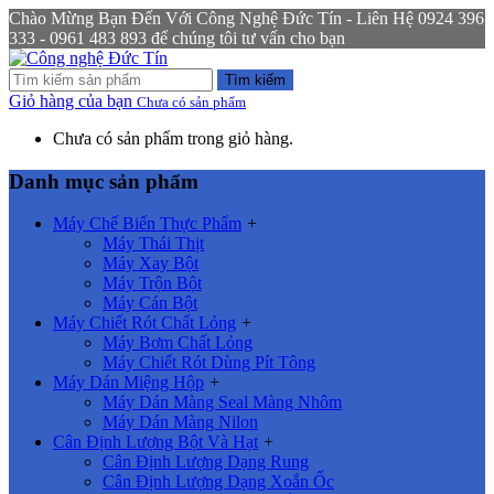
Chào Mừng Bạn Đến Với Công Nghệ Đức Tín - Liên Hệ 0924 396
333 - 0961 483 893 để chúng tôi tư vấn cho bạn
Tìm kiếm
Giỏ hàng của bạn
Chưa có sản phẩm
Chưa có sản phẩm trong giỏ hàng.
Danh mục sản phẩm
Máy Chế Biến Thực Phẩm
+
Máy Thái Thịt
Máy Xay Bột
Máy Trộn Bột
Máy Cán Bột
Máy Chiết Rót Chất Lỏng
+
Máy Bơm Chất Lỏng
Máy Chiết Rót Dùng Pít Tông
Máy Dán Miệng Hộp
+
Máy Dán Màng Seal Màng Nhôm
Máy Dán Màng Nilon
Cân Định Lượng Bột Và Hạt
+
Cân Định Lượng Dạng Rung
Cân Định Lượng Dạng Xoắn Ốc