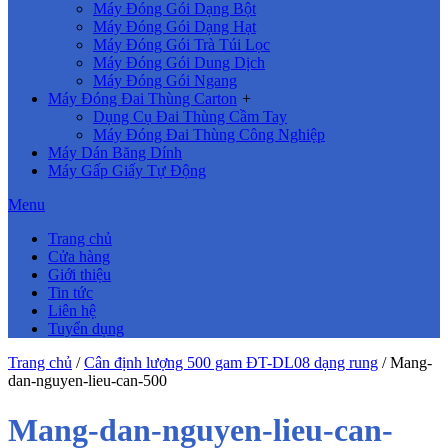
Máy Đóng Gói Dạng Bột
Máy Đóng Gói Dạng Hạt
Máy Đóng Gói Trà Túi Lọc
Máy Đóng Gói Dung Dịch
Máy Đóng Gói Ngang
Máy Đóng Đai Thùng Carton
+
Dụng Cụ Đai Thùng Cầm Tay
Máy Đóng Đai Thùng Công Nghiệp
Máy Dán Băng Dính
Máy Gấp Giấy Tự Động
Menu
Trang chủ
Cửa hàng
Giới thiệu
Tin tức
Liên hệ
Tuyển dụng
Trang chủ
/
Cân định lượng 500 gam ĐT-DL08 dạng rung
/
Mang-
dan-nguyen-lieu-can-500
Mang-dan-nguyen-lieu-can-