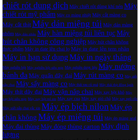
chiết rót dung dịch
Máy
Máy chiết rót dùng khí nén
chiết rót mỹ phẩm
Máy cắt màng co
Máy co màng nhiệt
Máy dán miệng túi
Máy cắt thịt
Máy dán màng
Máy hàn miệng túi liên tục
Máy
nhôm
Máy dán nhãn
hút chân không công nghiệp
Máy hút chân không
Máy in date lên tem nhãn
thực phẩm
Máy in date lên chai lọ
Máy in hạn sử dụng
Máy in ngày tháng
Máy nướng
Máy nghiền bột
Máy nghiền dược liệu
Máy nghiền bột siêu mịn
bánh đa
Máy rút màng co
Máy quấn dây đai
Máy siết
Máy sấy màng co
Máy thái rau củ quả
nắp chai
Máy thái thịt đông lạnh
Máy vặn nắp chai
Máy thít dây đai
Máy xay bột khô
Máy
Máy xay cua
Máy xay giò chả
Máy xay ngũ cốc
xay bột siêu mịn
Máy xay bột trẻ em
Máy ép bịch nilon
Máy ép
Máy xiết nắp chai vắc xin
Máy ép miệng túi
chân không
Máy ép màng seal
Máy định
Máy đai thùng
Máy đóng thùng carton
lượng