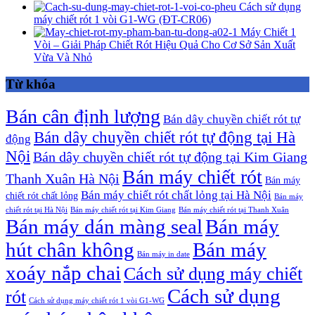
Cách sử dụng
máy chiết rót 1 vòi G1-WG (ĐT-CR06)
Máy Chiết 1
Vòi – Giải Pháp Chiết Rót Hiệu Quả Cho Cơ Sở Sản Xuất
Vừa Và Nhỏ
Từ khóa
Bán cân định lượng
Bán dây chuyền chiết rót tự
Bán dây chuyền chiết rót tự động tại Hà
động
Nội
Bán dây chuyền chiết rót tự động tại Kim Giang
Bán máy chiết rót
Thanh Xuân Hà Nội
Bán máy
Bán máy chiết rót chất lỏng tại Hà Nội
chiết rót chất lỏng
Bán máy
chiết rót tại Hà Nội
Bán máy chiết rót tại Kim Giang
Bán máy chiết rót tại Thanh Xuân
Bán máy dán màng seal
Bán máy
hút chân không
Bán máy
Bán máy in date
xoáy nắp chai
Cách sử dụng máy chiết
Cách sử dụng
rót
Cách sử dụng máy chiết rót 1 vòi G1-WG