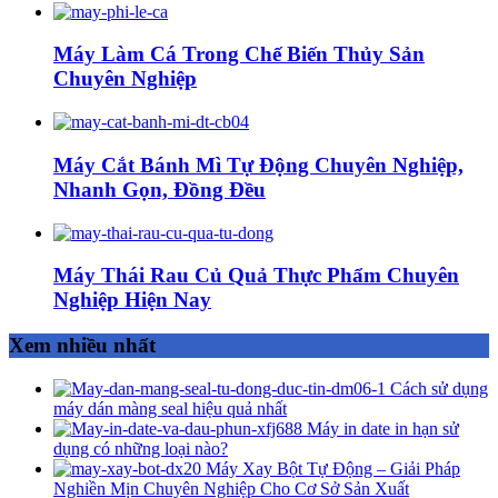
Máy Làm Cá Trong Chế Biến Thủy Sản
Chuyên Nghiệp
Máy Cắt Bánh Mì Tự Động Chuyên Nghiệp,
Nhanh Gọn, Đồng Đều
Máy Thái Rau Củ Quả Thực Phẩm Chuyên
Nghiệp Hiện Nay
Xem nhiều nhất
Cách sử dụng
máy dán màng seal hiệu quả nhất
Máy in date in hạn sử
dụng có những loại nào?
Máy Xay Bột Tự Động – Giải Pháp
Nghiền Mịn Chuyên Nghiệp Cho Cơ Sở Sản Xuất