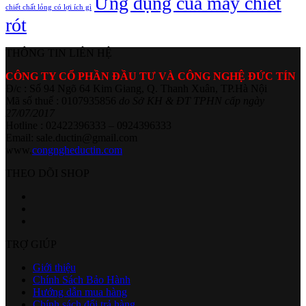
Ứng dụng của máy chiết
chiết chất lỏng có lợi ích gì
rót
THÔNG TIN LIÊN HỆ
CÔNG TY CỔ PHẦN ĐẦU TƯ VÀ CÔNG NGHỆ ĐỨC TÍN
Đ/c : Số 94 Ngõ 64 Kim Giang, Q. Thanh Xuân, TP.Hà Nội
Mã số thuế : 0107935856
do Sở KH & ĐT TPHN cấp ngày
27/07/2017
Hotline : 02422396333 – 0924396333
Email: sale.ductin@gmail.com
www.
congngheductin.com
THEO DÕI SHOP
TRỢ GIÚP
Giới thiệu
Chính Sách Bảo Hành
Hướng dẫn mua hàng
Chính sách đổi trả hàng