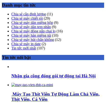
Danh mục tin tức
Chia sẻ cân định lượng
(11)
Chia sẻ máy chiết rót
(29)
Chia sẻ máy dán miệng hộp
(9)
Chia sẻ máy dán tem nhãn
(9)
Chia sẻ máy đóng nắp chai lọ
(16)
Chia sẻ máy hàn miệng túi
(10)
Chia sẻ máy hút chân không
(12)
Chia sẻ máy in date
(2)
Tin tức mới nhất
(107)
Tin tức nổi bật
Nhận gia công đóng gói tự động tại Hà Nội
Máy Tạo Thịt Viên Tự Động Làm Chả Viên,
Thịt Viên, Cá Viên