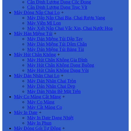
Cân Định Lượng Dạng Cốc Đong
Cân Định Lượng Dạng Trục Vít
Máy Đóng Nắp Chai Lọ
+
Máy Dập Nắp Chai Bia, Chai Rượu Vang
Máy Viền Mí Lon
Máy Xiết Nắp Chai Vắc Xin, Chai Nước Hoa
Máy Hàn Miệng Túi
+
Máy Dán Miệng Túi Dập Tay
Máy Dán Miệng Túi Dậm Chân
Máy Dán Miệng Túi Băng Tải
Máy Hút Chân Không
+
Máy Hút Chân Không Gia Đình
Máy Hút Chân Không Dạng Buồng
Máy Hút Chân Không Dạng Vòi
Máy Dán Nhãn Chai Lọ
+
Máy Dán Nhãn Chai Tròn
Máy Dán Nhãn Chai Dẹp
Máy Dán Nhãn Bề Mặt Trên
Máy Co Màng Cắt Màng
+
Máy Co Màng
Máy Cắt Màng Co
Máy In Date
+
Máy In Date Dạng Nhiệt
Máy In Phun
Máy Đóng Gói Tự Động
+