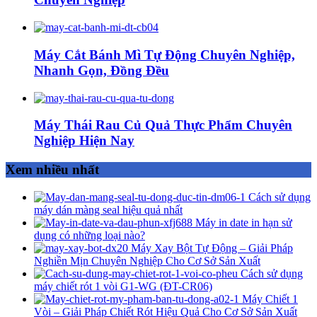
Máy Cắt Bánh Mì Tự Động Chuyên Nghiệp,
Nhanh Gọn, Đồng Đều
Máy Thái Rau Củ Quả Thực Phẩm Chuyên
Nghiệp Hiện Nay
Xem nhiều nhất
Cách sử dụng
máy dán màng seal hiệu quả nhất
Máy in date in hạn sử
dụng có những loại nào?
Máy Xay Bột Tự Động – Giải Pháp
Nghiền Mịn Chuyên Nghiệp Cho Cơ Sở Sản Xuất
Cách sử dụng
máy chiết rót 1 vòi G1-WG (ĐT-CR06)
Máy Chiết 1
Vòi – Giải Pháp Chiết Rót Hiệu Quả Cho Cơ Sở Sản Xuất