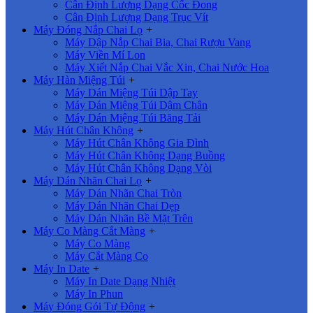
Cân Định Lượng Dạng Cốc Đong
Cân Định Lượng Dạng Trục Vít
Máy Đóng Nắp Chai Lọ
+
Máy Dập Nắp Chai Bia, Chai Rượu Vang
Máy Viền Mí Lon
Máy Xiết Nắp Chai Vắc Xin, Chai Nước Hoa
Máy Hàn Miệng Túi
+
Máy Dán Miệng Túi Dập Tay
Máy Dán Miệng Túi Dậm Chân
Máy Dán Miệng Túi Băng Tải
Máy Hút Chân Không
+
Máy Hút Chân Không Gia Đình
Máy Hút Chân Không Dạng Buồng
Máy Hút Chân Không Dạng Vòi
Máy Dán Nhãn Chai Lọ
+
Máy Dán Nhãn Chai Tròn
Máy Dán Nhãn Chai Dẹp
Máy Dán Nhãn Bề Mặt Trên
Máy Co Màng Cắt Màng
+
Máy Co Màng
Máy Cắt Màng Co
Máy In Date
+
Máy In Date Dạng Nhiệt
Máy In Phun
Máy Đóng Gói Tự Động
+