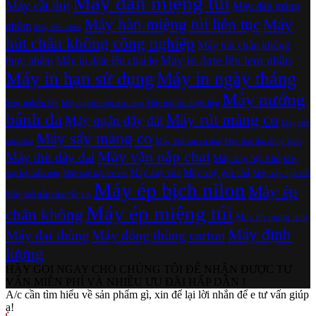
Máy dán miệng túi
Máy cắt thịt
Máy dán màng
Máy hàn miệng túi liên tục
Máy
nhôm
Máy dán nhãn
hút chân không công nghiệp
Máy hút chân không
Máy in date lên tem nhãn
thực phẩm
Máy in date lên chai lọ
Máy in hạn sử dụng
Máy in ngày tháng
Máy nướng
Máy nghiền bột
Máy nghiền dược liệu
Máy nghiền bột siêu mịn
bánh đa
Máy rút màng co
Máy quấn dây đai
Máy siết
Máy sấy màng co
Máy thái rau củ quả
nắp chai
Máy thái thịt đông lạnh
Máy vặn nắp chai
Máy thít dây đai
Máy xay bột khô
Máy
Máy xay cua
Máy xay giò chả
Máy xay ngũ cốc
xay bột siêu mịn
Máy xay bột trẻ em
Máy ép bịch nilon
Máy ép
Máy xiết nắp chai vắc xin
Máy ép miệng túi
chân không
Máy ép màng seal
Máy định
Máy đai thùng
Máy đóng thùng carton
lượng
HÃY GỌI NGAY CHO CHÚNG TÔI ĐỂ NHẬN ĐƯỢC TƯ
VẤN MIỄN PHÍ VÀ NHIỀU ƯU ĐÃI HẤP DẪN !
A/c cần tìm hiểu về sản phẩm gì, xin để lại lời nhắn để e tư vấn giúp
ạ!