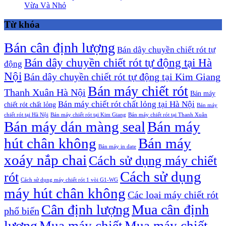
Vừa Và Nhỏ
Từ khóa
Bán cân định lượng
Bán dây chuyền chiết rót tự
Bán dây chuyền chiết rót tự động tại Hà
động
Nội
Bán dây chuyền chiết rót tự động tại Kim Giang
Bán máy chiết rót
Thanh Xuân Hà Nội
Bán máy
Bán máy chiết rót chất lỏng tại Hà Nội
chiết rót chất lỏng
Bán máy
chiết rót tại Hà Nội
Bán máy chiết rót tại Kim Giang
Bán máy chiết rót tại Thanh Xuân
Bán máy dán màng seal
Bán máy
hút chân không
Bán máy
Bán máy in date
xoáy nắp chai
Cách sử dụng máy chiết
Cách sử dụng
rót
Cách sử dụng máy chiết rót 1 vòi G1-WG
máy hút chân không
Các loại máy chiết rót
Cân định lượng
Mua cân định
phổ biến
lượng