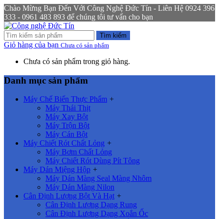
Chào Mừng Bạn Đến Với Công Nghệ Đức Tín - Liên Hệ 0924 396
333 - 0961 483 893 để chúng tôi tư vấn cho bạn
Tìm kiếm
Giỏ hàng của bạn
Chưa có sản phẩm
Chưa có sản phẩm trong giỏ hàng.
Danh mục sản phẩm
Máy Chế Biến Thực Phẩm
+
Máy Thái Thịt
Máy Xay Bột
Máy Trộn Bột
Máy Cán Bột
Máy Chiết Rót Chất Lỏng
+
Máy Bơm Chất Lỏng
Máy Chiết Rót Dùng Pít Tông
Máy Dán Miệng Hộp
+
Máy Dán Màng Seal Màng Nhôm
Máy Dán Màng Nilon
Cân Định Lượng Bột Và Hạt
+
Cân Định Lượng Dạng Rung
Cân Định Lượng Dạng Xoắn Ốc