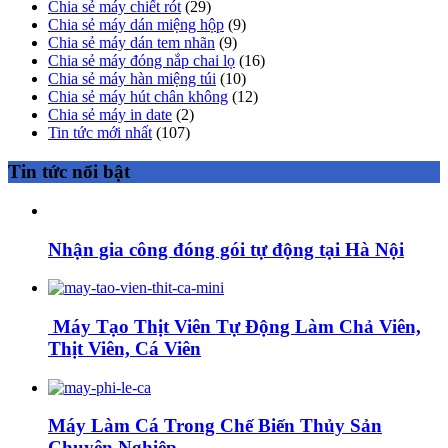
Chia sẻ máy chiết rót
(29)
Chia sẻ máy dán miệng hộp
(9)
Chia sẻ máy dán tem nhãn
(9)
Chia sẻ máy đóng nắp chai lọ
(16)
Chia sẻ máy hàn miệng túi
(10)
Chia sẻ máy hút chân không
(12)
Chia sẻ máy in date
(2)
Tin tức mới nhất
(107)
Tin tức nổi bật
Nhận gia công đóng gói tự động tại Hà Nội
Máy Tạo Thịt Viên Tự Động Làm Chả Viên,
Thịt Viên, Cá Viên
Máy Làm Cá Trong Chế Biến Thủy Sản
Chuyên Nghiệp