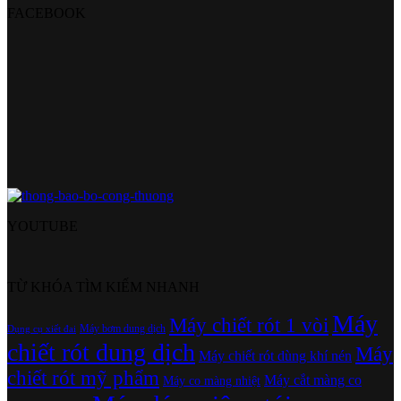
FACEBOOK
YOUTUBE
TỪ KHÓA TÌM KIẾM NHANH
Máy
Máy chiết rót 1 vòi
Máy bơm dung dịch
Dụng cụ xiết đai
chiết rót dung dịch
Máy
Máy chiết rót dùng khí nén
chiết rót mỹ phẩm
Máy cắt màng co
Máy co màng nhiệt