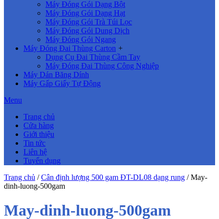
Máy Đóng Gói Dạng Bột
Máy Đóng Gói Dạng Hạt
Máy Đóng Gói Trà Túi Lọc
Máy Đóng Gói Dung Dịch
Máy Đóng Gói Ngang
Máy Đóng Đai Thùng Carton
+
Dụng Cụ Đai Thùng Cầm Tay
Máy Đóng Đai Thùng Công Nghiệp
Máy Dán Băng Dính
Máy Gấp Giấy Tự Động
Menu
Trang chủ
Cửa hàng
Giới thiệu
Tin tức
Liên hệ
Tuyển dụng
Trang chủ
/
Cân định lượng 500 gam ĐT-DL08 dạng rung
/
May-
dinh-luong-500gam
May-dinh-luong-500gam