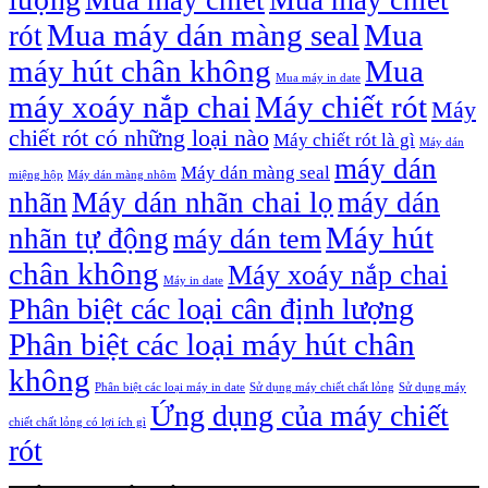
Mua máy chiết
Mua máy chiết
Mua máy dán màng seal
Mua
rót
máy hút chân không
Mua
Mua máy in date
máy xoáy nắp chai
Máy chiết rót
Máy
chiết rót có những loại nào
Máy chiết rót là gì
Máy dán
máy dán
Máy dán màng seal
miệng hộp
Máy dán màng nhôm
nhãn
Máy dán nhãn chai lọ
máy dán
Máy hút
nhãn tự động
máy dán tem
chân không
Máy xoáy nắp chai
Máy in date
Phân biệt các loại cân định lượng
Phân biệt các loại máy hút chân
không
Phân biệt các loại máy in date
Sử dụng máy chiết chất lỏng
Sử dụng máy
Ứng dụng của máy chiết
chiết chất lỏng có lợi ích gì
rót