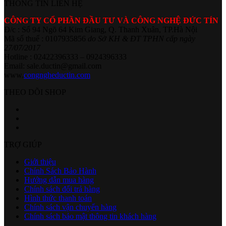
THÔNG TIN LIÊN HỆ
CÔNG TY CỔ PHẦN ĐẦU TƯ VÀ CÔNG NGHỆ ĐỨC TÍN
Đ/c : Số 94 Ngõ 64 Kim Giang, Q. Thanh Xuân, TP.Hà Nội
Mã số thuế : 0107935856
do Sở KH & ĐT TPHN cấp ngày
27/07/2017
Hotline : 02422396333 – 0924396333
Email: sale.ductin@gmail.com
www.
congngheductin.com
THEO DÕI SHOP
TRỢ GIÚP
Giới thiệu
Chính Sách Bảo Hành
Hướng dẫn mua hàng
Chính sách đổi trả hàng
Hình thức thanh toán
Chính sách vận chuyển hàng
Chính sách bảo mật thông tin khách hàng