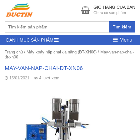
GIỎ HÀNG CỦA BẠN
Chưa có sản phẩm
Tìm kiếm
Menu
DANH MỤC SẢN PHẨM
Trang chủ
/
Máy xoáy nắp chai đa năng (ĐT-XN06)
/
May-van-nap-chai-
đt-xn06
MAY-VAN-NAP-CHAI-ĐT-XN06
15/01/2021
4 lượt xem