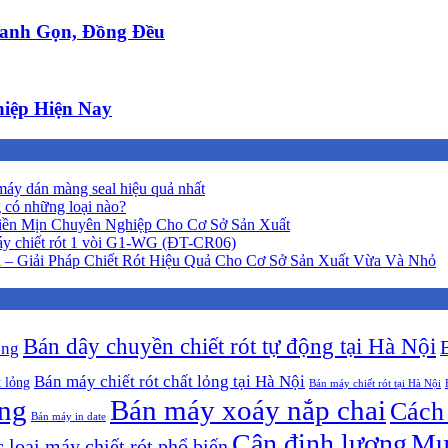
anh Gọn, Đồng Đều
iệp Hiện Nay
áy dán màng seal hiệu quả nhất
 có những loại nào?
iền Mịn Chuyên Nghiệp Cho Cơ Sở Sản Xuất
y chiết rót 1 vòi G1-WG (ĐT-CR06)
 – Giải Pháp Chiết Rót Hiệu Quả Cho Cơ Sở Sản Xuất Vừa Và Nhỏ
Bán dây chuyền chiết rót tự động tại Hà Nội
ộng
Bán máy chiết rót chất lỏng tại Hà Nội
t lỏng
Bán máy chiết rót tại Hà Nội
ông
Bán máy xoáy nắp chai
Cách 
Bán máy in date
Cân định lượng
Mu
 loại máy chiết rót phổ biến