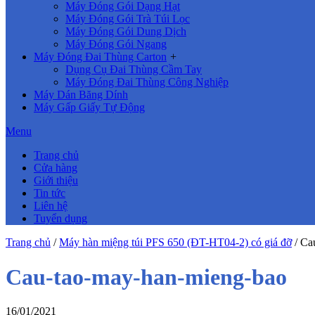
Máy Đóng Gói Dạng Hạt
Máy Đóng Gói Trà Túi Lọc
Máy Đóng Gói Dung Dịch
Máy Đóng Gói Ngang
Máy Đóng Đai Thùng Carton
+
Dụng Cụ Đai Thùng Cầm Tay
Máy Đóng Đai Thùng Công Nghiệp
Máy Dán Băng Dính
Máy Gấp Giấy Tự Động
Menu
Trang chủ
Cửa hàng
Giới thiệu
Tin tức
Liên hệ
Tuyển dụng
Trang chủ
/
Máy hàn miệng túi PFS 650 (ĐT-HT04-2) có giá đỡ
/
Ca
Cau-tao-may-han-mieng-bao
16/01/2021