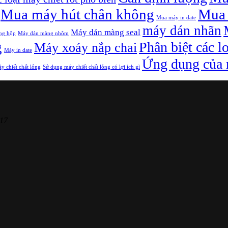
Mua máy hút chân không
Mua 
Mua máy in date
máy dán nhãn
Máy dán màng seal
ng hộp
Máy dán màng nhôm
g
Phân biệt các l
Máy xoáy nắp chai
Máy in date
Ứng dụng của m
y chiết chất lỏng
Sử dụng máy chiết chất lỏng có lợi ích gì
17