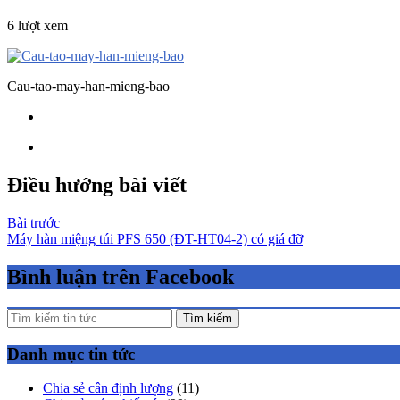
6 lượt xem
Cau-tao-may-han-mieng-bao
Điều hướng bài viết
Bài trước
Máy hàn miệng túi PFS 650 (ĐT-HT04-2) có giá đỡ
Bình luận trên Facebook
Tìm kiếm
Danh mục tin tức
Chia sẻ cân định lượng
(11)