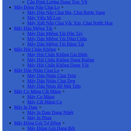
Cân Định Lượng Dạng Trục Vít
Máy Đóng Nắp Chai Lọ
+
Máy Dập Nắp Chai Bia, Chai Rượu Vang
Máy Viền Mí Lon
Máy Xiết Nắp Chai Vắc Xin, Chai Nước Hoa
Máy Hàn Miệng Túi
+
Máy Dán Miệng Túi Dập Tay
Máy Dán Miệng Túi Dậm Chân
Máy Dán Miệng Túi Băng Tải
Máy Hút Chân Không
+
Máy Hút Chân Không Gia Đình
Máy Hút Chân Không Dạng Buồng
Máy Hút Chân Không Dạng Vòi
Máy Dán Nhãn Chai Lọ
+
Máy Dán Nhãn Chai Tròn
Máy Dán Nhãn Chai Dẹp
Máy Dán Nhãn Bề Mặt Trên
Máy Co Màng Cắt Màng
+
Máy Co Màng
Máy Cắt Màng Co
Máy In Date
+
Máy In Date Dạng Nhiệt
Máy In Phun
Máy Đóng Gói Tự Động
+
Máy Đóng Gói Dạng Bột