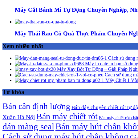
Máy Cắt Bánh Mì Tự Động Chuyên Nghiệp, Nh
Máy Thái Rau Củ Quả Thực Phẩm Chuyên Ngh
Xem nhiều nhất
Cách sử dụng m
Máy in date in hạn sử dụng
Máy Xay Bột Tự Động – Giải Pháp Ngh
Cách sử dụng má
Máy Chiết 1 Vòi
Từ khóa
Bán cân định lượng
Bán dây chuyền chiết rót tự đ
Bán máy chiết rót
Xuân Hà Nội
Bán máy chiết rót chấ
dán màng seal
Bán máy hút chân kh
Cách sử dụng máy hút chân không
Các