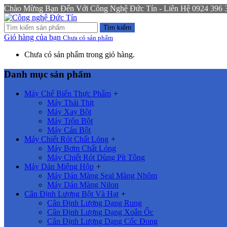
Chào Mừng Bạn Đến Với Công Nghệ Đức Tín - Liên Hệ 0924 396 333
Tìm kiếm
Giỏ hàng của bạn
Chưa có sản phẩm
Chưa có sản phẩm trong giỏ hàng.
Danh mục sản phẩm
Máy Chế Biến Thực Phẩm
+
Máy Thái Thịt
Máy Xay Bột
Máy Trộn Bột
Máy Cán Bột
Máy Chiết Rót Chất Lỏng
+
Máy Bơm Chất Lỏng
Máy Chiết Rót Dùng Pít Tông
Máy Dán Miệng Hộp
+
Máy Dán Màng Seal Màng Nhôm
Máy Dán Màng Nilon
Cân Định Lượng Bột Và Hạt
+
Cân Định Lượng Dạng Rung
Cân Định Lượng Dạng Xoắn Ốc
Cân Định Lượng Dạng Cốc Đong