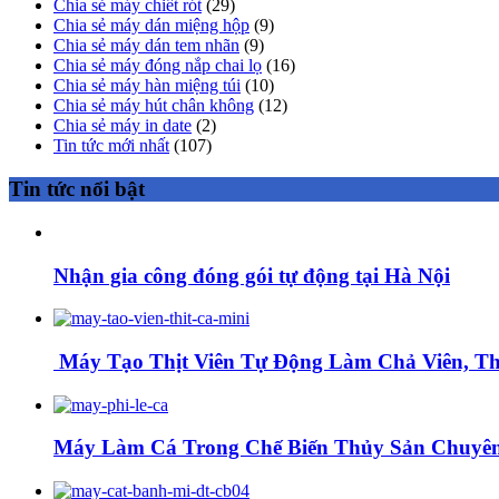
Chia sẻ máy chiết rót
(29)
Chia sẻ máy dán miệng hộp
(9)
Chia sẻ máy dán tem nhãn
(9)
Chia sẻ máy đóng nắp chai lọ
(16)
Chia sẻ máy hàn miệng túi
(10)
Chia sẻ máy hút chân không
(12)
Chia sẻ máy in date
(2)
Tin tức mới nhất
(107)
Tin tức nổi bật
Nhận gia công đóng gói tự động tại Hà Nội
Máy Tạo Thịt Viên Tự Động Làm Chả Viên, Thị
Máy Làm Cá Trong Chế Biến Thủy Sản Chuyên