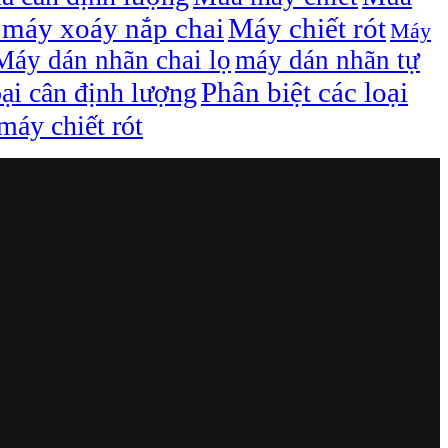
máy xoáy nắp chai
Máy chiết rót
Máy
Máy dán nhãn chai lọ
máy dán nhãn tự
Phân biệt các loại
oại cân định lượng
áy chiết rót