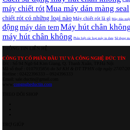
Mua máy dán màng seal
máy chiết rót
chiết rót có những loại nào
Máy chiết rót là gì
Máy dán miệ
Máy hút chân khôn
động
máy dán tem
máy hút chân không
Phân biệt các loại máy in date
Sử dụng má
THÔNG TIN LIÊN HỆ
CÔNG TY CỔ PHẦN ĐẦU TƯ VÀ CÔNG NGHỆ ĐỨC TÍN
Đ/c : Số 94 Ngõ 64 Kim Giang, Q. Thanh Xuân, TP.Hà Nội
Mã số thuế : 0107935856
do Sở KH & ĐT TPHN cấp ngày 27/07/20
Hotline : 02422396333 – 0924396333
Email: sale.ductin@gmail.com
www.
congngheductin.com
THEO DÕI SHOP
TRỢ GIÚP