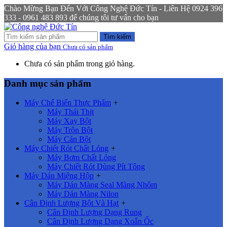
Chào Mừng Bạn Đến Với Công Nghệ Đức Tín - Liên Hệ 0924 396
333 - 0961 483 893 để chúng tôi tư vấn cho bạn
Tìm kiếm
Giỏ hàng của bạn
Chưa có sản phẩm
Chưa có sản phẩm trong giỏ hàng.
Danh mục sản phẩm
Máy Chế Biến Thực Phẩm
+
Máy Thái Thịt
Máy Xay Bột
Máy Trộn Bột
Máy Cán Bột
Máy Chiết Rót Chất Lỏng
+
Máy Bơm Chất Lỏng
Máy Chiết Rót Dùng Pít Tông
Máy Dán Miệng Hộp
+
Máy Dán Màng Seal Màng Nhôm
Máy Dán Màng Nilon
Cân Định Lượng Bột Và Hạt
+
Cân Định Lượng Dạng Rung
Cân Định Lượng Dạng Xoắn Ốc