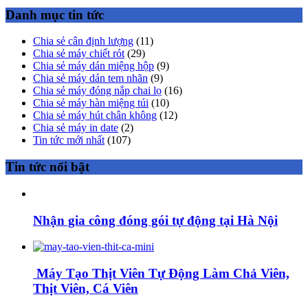
Danh mục tin tức
Chia sẻ cân định lượng
(11)
Chia sẻ máy chiết rót
(29)
Chia sẻ máy dán miệng hộp
(9)
Chia sẻ máy dán tem nhãn
(9)
Chia sẻ máy đóng nắp chai lọ
(16)
Chia sẻ máy hàn miệng túi
(10)
Chia sẻ máy hút chân không
(12)
Chia sẻ máy in date
(2)
Tin tức mới nhất
(107)
Tin tức nổi bật
Nhận gia công đóng gói tự động tại Hà Nội
Máy Tạo Thịt Viên Tự Động Làm Chả Viên,
Thịt Viên, Cá Viên