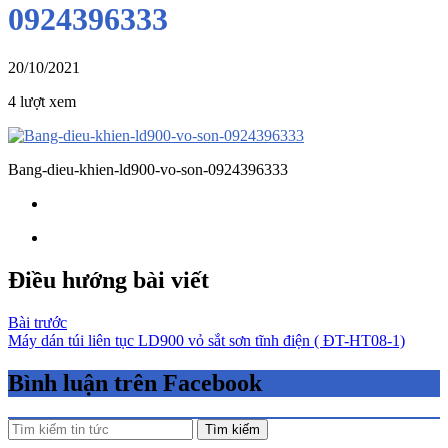
0924396333
20/10/2021
4 lượt xem
Bang-dieu-khien-ld900-vo-son-0924396333
Điều hướng bài viết
Bài trước
Máy dán túi liên tục LD900 vỏ sắt sơn tĩnh điện ( ĐT-HT08-1)
Bình luận trên Facebook
Tìm kiếm