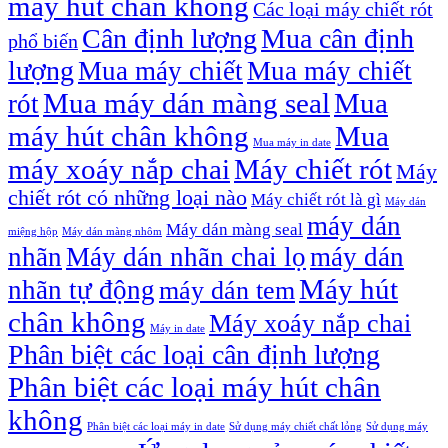
máy hút chân không
Các loại máy chiết rót
Cân định lượng
Mua cân định
phổ biến
lượng
Mua máy chiết
Mua máy chiết
Mua máy dán màng seal
Mua
rót
máy hút chân không
Mua
Mua máy in date
máy xoáy nắp chai
Máy chiết rót
Máy
chiết rót có những loại nào
Máy chiết rót là gì
Máy dán
máy dán
Máy dán màng seal
miệng hộp
Máy dán màng nhôm
nhãn
Máy dán nhãn chai lọ
máy dán
Máy hút
nhãn tự động
máy dán tem
chân không
Máy xoáy nắp chai
Máy in date
Phân biệt các loại cân định lượng
Phân biệt các loại máy hút chân
không
Phân biệt các loại máy in date
Sử dụng máy chiết chất lỏng
Sử dụng máy