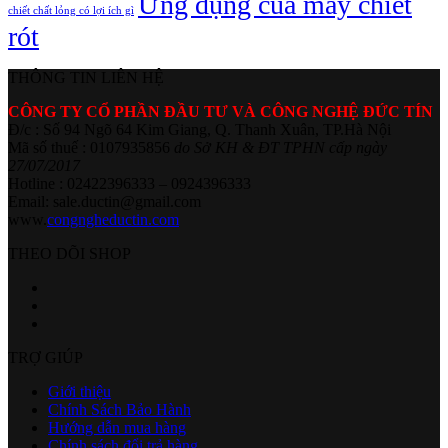
Ứng dụng của máy chiết
chiết chất lỏng có lợi ích gì
rót
THÔNG TIN LIÊN HỆ
CÔNG TY CỔ PHẦN ĐẦU TƯ VÀ CÔNG NGHỆ ĐỨC TÍN
Đ/c : Số 94 Ngõ 64 Kim Giang, Q. Thanh Xuân, TP.Hà Nội
Mã số thuế : 0107935856
do Sở KH & ĐT TPHN cấp ngày
27/07/2017
Hotline : 02422396333 – 0924396333
Email: sale.ductin@gmail.com
www.
congngheductin.com
THEO DÕI SHOP
TRỢ GIÚP
Giới thiệu
Chính Sách Bảo Hành
Hướng dẫn mua hàng
Chính sách đổi trả hàng