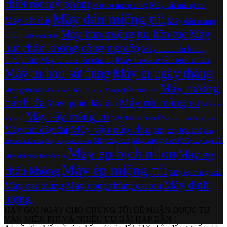
chiết rót mỹ phẩm
Máy cắt màng co
Máy co màng nhiệt
Máy dán miệng túi
Máy cắt thịt
Máy dán màng
Máy hàn miệng túi liên tục
Máy
nhôm
Máy dán nhãn
hút chân không công nghiệp
Máy hút chân không
Máy in date lên tem nhãn
thực phẩm
Máy in date lên chai lọ
Máy in hạn sử dụng
Máy in ngày tháng
Máy nướng
Máy nghiền bột
Máy nghiền dược liệu
Máy nghiền bột siêu mịn
bánh đa
Máy rút màng co
Máy quấn dây đai
Máy siết
Máy sấy màng co
Máy thái rau củ quả
nắp chai
Máy thái thịt đông lạnh
Máy vặn nắp chai
Máy thít dây đai
Máy xay bột khô
Máy
Máy xay cua
Máy xay giò chả
Máy xay ngũ cốc
xay bột siêu mịn
Máy xay bột trẻ em
Máy ép bịch nilon
Máy ép
Máy xiết nắp chai vắc xin
Máy ép miệng túi
chân không
Máy ép màng seal
Máy định
Máy đai thùng
Máy đóng thùng carton
lượng
HÃY GỌI NGAY CHO CHÚNG TÔI ĐỂ NHẬN ĐƯỢC TƯ
VẤN MIỄN PHÍ VÀ NHIỀU ƯU ĐÃI HẤP DẪN !