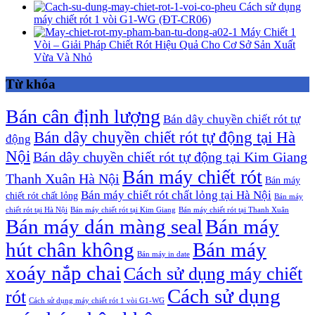
Cách sử dụng
máy chiết rót 1 vòi G1-WG (ĐT-CR06)
Máy Chiết 1
Vòi – Giải Pháp Chiết Rót Hiệu Quả Cho Cơ Sở Sản Xuất
Vừa Và Nhỏ
Từ khóa
Bán cân định lượng
Bán dây chuyền chiết rót tự
Bán dây chuyền chiết rót tự động tại Hà
động
Nội
Bán dây chuyền chiết rót tự động tại Kim Giang
Bán máy chiết rót
Thanh Xuân Hà Nội
Bán máy
Bán máy chiết rót chất lỏng tại Hà Nội
chiết rót chất lỏng
Bán máy
chiết rót tại Hà Nội
Bán máy chiết rót tại Kim Giang
Bán máy chiết rót tại Thanh Xuân
Bán máy dán màng seal
Bán máy
hút chân không
Bán máy
Bán máy in date
xoáy nắp chai
Cách sử dụng máy chiết
Cách sử dụng
rót
Cách sử dụng máy chiết rót 1 vòi G1-WG