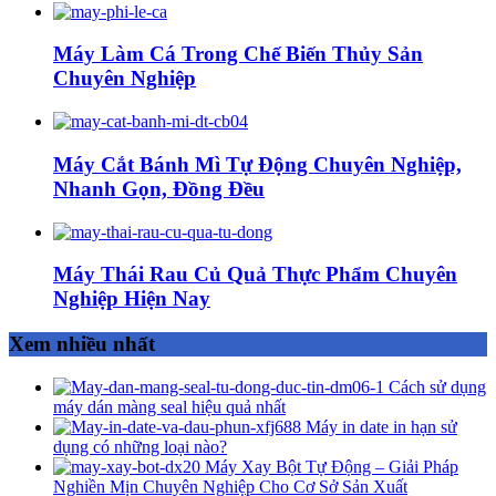
Máy Làm Cá Trong Chế Biến Thủy Sản
Chuyên Nghiệp
Máy Cắt Bánh Mì Tự Động Chuyên Nghiệp,
Nhanh Gọn, Đồng Đều
Máy Thái Rau Củ Quả Thực Phẩm Chuyên
Nghiệp Hiện Nay
Xem nhiều nhất
Cách sử dụng
máy dán màng seal hiệu quả nhất
Máy in date in hạn sử
dụng có những loại nào?
Máy Xay Bột Tự Động – Giải Pháp
Nghiền Mịn Chuyên Nghiệp Cho Cơ Sở Sản Xuất