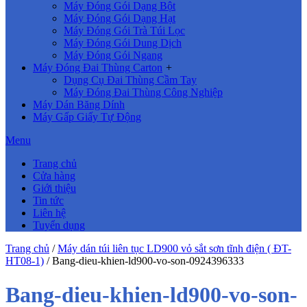
Máy Đóng Gói Dạng Bột
Máy Đóng Gói Dạng Hạt
Máy Đóng Gói Trà Túi Lọc
Máy Đóng Gói Dung Dịch
Máy Đóng Gói Ngang
Máy Đóng Đai Thùng Carton
+
Dụng Cụ Đai Thùng Cầm Tay
Máy Đóng Đai Thùng Công Nghiệp
Máy Dán Băng Dính
Máy Gấp Giấy Tự Động
Menu
Trang chủ
Cửa hàng
Giới thiệu
Tin tức
Liên hệ
Tuyển dụng
Trang chủ
/
Máy dán túi liên tục LD900 vỏ sắt sơn tĩnh điện ( ĐT-
HT08-1)
/
Bang-dieu-khien-ld900-vo-son-0924396333
Bang-dieu-khien-ld900-vo-son-