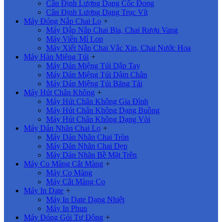
Cân Định Lượng Dạng Cốc Đong
Cân Định Lượng Dạng Trục Vít
Máy Đóng Nắp Chai Lọ
+
Máy Dập Nắp Chai Bia, Chai Rượu Vang
Máy Viền Mí Lon
Máy Xiết Nắp Chai Vắc Xin, Chai Nước Hoa
Máy Hàn Miệng Túi
+
Máy Dán Miệng Túi Dập Tay
Máy Dán Miệng Túi Dậm Chân
Máy Dán Miệng Túi Băng Tải
Máy Hút Chân Không
+
Máy Hút Chân Không Gia Đình
Máy Hút Chân Không Dạng Buồng
Máy Hút Chân Không Dạng Vòi
Máy Dán Nhãn Chai Lọ
+
Máy Dán Nhãn Chai Tròn
Máy Dán Nhãn Chai Dẹp
Máy Dán Nhãn Bề Mặt Trên
Máy Co Màng Cắt Màng
+
Máy Co Màng
Máy Cắt Màng Co
Máy In Date
+
Máy In Date Dạng Nhiệt
Máy In Phun
Máy Đóng Gói Tự Động
+