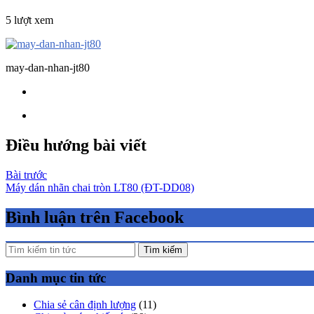
5 lượt xem
may-dan-nhan-jt80
Điều hướng bài viết
Bài trước
Máy dán nhãn chai tròn LT80 (ĐT-DD08)
Bình luận trên Facebook
Tìm kiếm
Danh mục tin tức
Chia sẻ cân định lượng
(11)