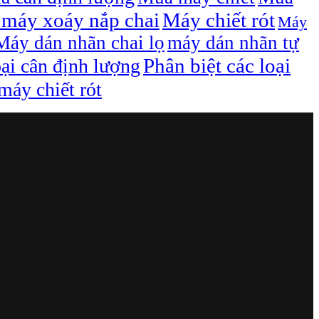
máy xoáy nắp chai
Máy chiết rót
Máy
Máy dán nhãn chai lọ
máy dán nhãn tự
Phân biệt các loại
oại cân định lượng
áy chiết rót