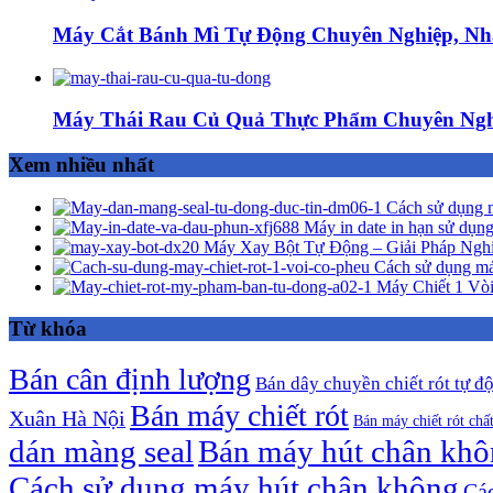
Máy Cắt Bánh Mì Tự Động Chuyên Nghiệp, Nh
Máy Thái Rau Củ Quả Thực Phẩm Chuyên Ngh
Xem nhiều nhất
Cách sử dụng m
Máy in date in hạn sử dụng
Máy Xay Bột Tự Động – Giải Pháp Ngh
Cách sử dụng má
Máy Chiết 1 Vòi
Từ khóa
Bán cân định lượng
Bán dây chuyền chiết rót tự đ
Bán máy chiết rót
Xuân Hà Nội
Bán máy chiết rót chấ
dán màng seal
Bán máy hút chân kh
Cách sử dụng máy hút chân không
Các