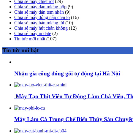
Chia sẻ máy chiết rót
(29)
Chia sẻ máy dán miệng hộp
(9)
Chia sẻ máy dán tem nhãn
(9)
Chia sẻ máy đóng nắp chai lọ
(16)
Chia sẻ máy hàn miệng túi
(10)
Chia sẻ máy hút chân không
(12)
Chia sẻ máy in date
(2)
Tin tức mới nhất
(107)
Tin tức nổi bật
Nhận gia công đóng gói tự động tại Hà Nội
Máy Tạo Thịt Viên Tự Động Làm Chả Viên, Thị
Máy Làm Cá Trong Chế Biến Thủy Sản Chuyên