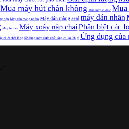
Mua máy hút chân không
Mua 
Mua máy in date
máy dán nhãn
Máy dán màng seal
ng hộp
Máy dán màng nhôm
g
Phân biệt các l
Máy xoáy nắp chai
Máy in date
Ứng dụng của m
y chiết chất lỏng
Sử dụng máy chiết chất lỏng có lợi ích gì
17