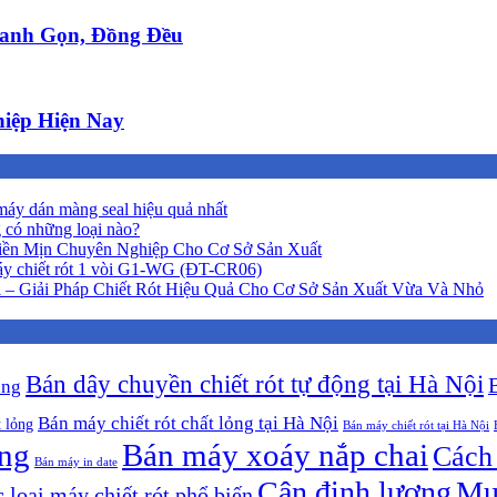
anh Gọn, Đồng Đều
iệp Hiện Nay
áy dán màng seal hiệu quả nhất
 có những loại nào?
iền Mịn Chuyên Nghiệp Cho Cơ Sở Sản Xuất
y chiết rót 1 vòi G1-WG (ĐT-CR06)
 – Giải Pháp Chiết Rót Hiệu Quả Cho Cơ Sở Sản Xuất Vừa Và Nhỏ
Bán dây chuyền chiết rót tự động tại Hà Nội
ộng
Bán máy chiết rót chất lỏng tại Hà Nội
t lỏng
Bán máy chiết rót tại Hà Nội
ông
Bán máy xoáy nắp chai
Cách 
Bán máy in date
Cân định lượng
Mu
 loại máy chiết rót phổ biến