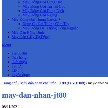
Máy Đóng Gói Dạng Hạt
Máy Đóng Gói Trà Túi Lọc
Máy Đóng Gói Dung Dịch
Máy Đóng Gói Ngang
Máy Đóng Đai Thùng Carton
+
Dụng Cụ Đai Thùng Cầm Tay
Máy Đóng Đai Thùng Công Nghiệp
Máy Dán Băng Dính
Máy Gấp Giấy Tự Động
Menu
Trang chủ
Cửa hàng
Giới thiệu
Tin tức
Liên hệ
Tuyển dụng
Trang chủ
/
Máy dán nhãn chai tròn LT80 (ĐT-DD08)
/
may-dan-nha
may-dan-nhan-jt80
08/11/2021