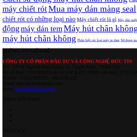
Mua máy dán màng seal
máy chiết rót
chiết rót có những loại nào
Máy chiết rót là gì
Máy dán miệ
Máy hút chân khôn
động
máy dán tem
máy hút chân không
Phân biệt các loại máy in date
Sử dụng má
THÔNG TIN LIÊN HỆ
CÔNG TY CỔ PHẦN ĐẦU TƯ VÀ CÔNG NGHỆ ĐỨC TÍN
Đ/c : Số 94 Ngõ 64 Kim Giang, Q. Thanh Xuân, TP.Hà Nội
Mã số thuế : 0107935856
do Sở KH & ĐT TPHN cấp ngày 27/07/20
Hotline : 02422396333 – 0924396333
Email: sale.ductin@gmail.com
www.
congngheductin.com
THEO DÕI SHOP
TRỢ GIÚP