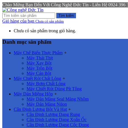
Chào Mừng Bạn Đến Với Công Nghệ Đức Tín - Liên Hệ 0924 396 333
Tìm kiếm
Giỏ hàng của bạn
Chưa có sản phẩm
Chưa có sản phẩm trong giỏ hàng.
Danh mục sản phẩm
Máy Chế Biến Thực Phẩm
+
Máy Thái Thịt
Máy Xay Bột
Máy Trộn Bột
Máy Cán Bột
Máy Chiết Rót Chất Lỏng
+
Máy Bơm Chất Lỏng
Máy Chiết Rót Dùng Pít Tông
Máy Dán Miệng Hộp
+
Máy Dán Màng Seal Màng Nhôm
Máy Dán Màng Nilon
Cân Định Lượng Bột Và Hạt
+
Cân Định Lượng Dạng Rung
Cân Định Lượng Dạng Xoắn Ốc
Cân Định Lượng Dạng Cốc Đong