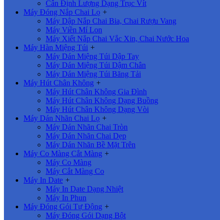
Cân Định Lượng Dạng Trục Vít
Máy Đóng Nắp Chai Lọ
+
Máy Dập Nắp Chai Bia, Chai Rượu Vang
Máy Viền Mí Lon
Máy Xiết Nắp Chai Vắc Xin, Chai Nước Hoa
Máy Hàn Miệng Túi
+
Máy Dán Miệng Túi Dập Tay
Máy Dán Miệng Túi Dậm Chân
Máy Dán Miệng Túi Băng Tải
Máy Hút Chân Không
+
Máy Hút Chân Không Gia Đình
Máy Hút Chân Không Dạng Buồng
Máy Hút Chân Không Dạng Vòi
Máy Dán Nhãn Chai Lọ
+
Máy Dán Nhãn Chai Tròn
Máy Dán Nhãn Chai Dẹp
Máy Dán Nhãn Bề Mặt Trên
Máy Co Màng Cắt Màng
+
Máy Co Màng
Máy Cắt Màng Co
Máy In Date
+
Máy In Date Dạng Nhiệt
Máy In Phun
Máy Đóng Gói Tự Động
+
Máy Đóng Gói Dạng Bột