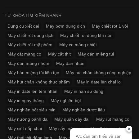
TỪ KHÓA TÌM KIẾM NHANH
Dụng cụ xiết đai
Máy bơm dung dịch
Máy chiết rót 1 vòi
Máy chiết rót dung dịch
Máy chiết rót dùng khí nén
Máy chiết rót mỹ phẩm
Máy co màng nhiệt
Máy cắt màng co
Máy cắt thịt
Máy dán miệng túi
Máy dán màng nhôm
Máy dán nhãn
Máy hàn miệng túi liên tục
Máy hút chân không công nghiệp
Máy hút chân không thực phẩm
Máy in date lên chai lọ
Máy in date lên tem nhãn
Máy in hạn sử dụng
Máy in ngày tháng
Máy nghiền bột
Máy nghiền bột siêu mịn
Máy nghiền dược liệu
Máy nướng bánh đa
Máy quấn dây đai
Máy rút màng co
Máy siết nắp chai
Máy sấy màng co
Máy thái rau củ quả
A/c cần tìm hiểu về sản
Máy thái thịt đông lạnh
Máy thít dây đai