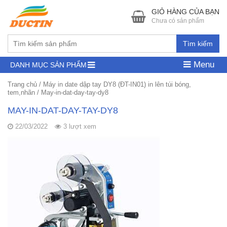
GIỎ HÀNG CỦA BẠN
Chưa có sản phẩm
Tìm kiếm
Menu
DANH MỤC SẢN PHẨM
Trang chủ
/
Máy in date dập tay DY8 (ĐT-IN01) in lên túi bóng,
tem,nhãn
/
May-in-dat-day-tay-dy8
MAY-IN-DAT-DAY-TAY-DY8
22/03/2022
3 lượt xem