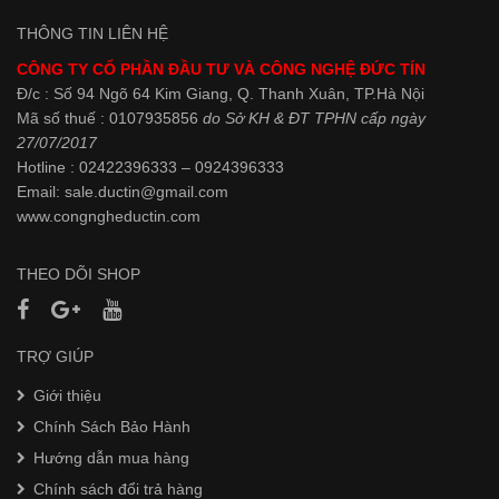
THÔNG TIN LIÊN HỆ
CÔNG TY CỔ PHẦN ĐẦU TƯ VÀ CÔNG NGHỆ ĐỨC TÍN
Đ/c : Số 94 Ngõ 64 Kim Giang, Q. Thanh Xuân, TP.Hà Nội
Mã số thuế : 0107935856
do Sở KH & ĐT TPHN cấp ngày
27/07/2017
Hotline : 02422396333 – 0924396333
Email: sale.ductin@gmail.com
www.
congngheductin.com
THEO DÕI SHOP
TRỢ GIÚP
Giới thiệu
Chính Sách Bảo Hành
Hướng dẫn mua hàng
Chính sách đổi trả hàng