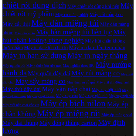
chiết rót dung dịch
Máy
Máy chiết rót dùng khí nén
chiết rót mỹ phẩm
Máy cắt màng co
Máy co màng nhiệt
Máy dán miệng túi
Máy cắt thịt
Máy dán màng
Máy hàn miệng túi liên tục
Máy
nhôm
Máy dán nhãn
hút chân không công nghiệp
Máy hút chân không
Máy in date lên tem nhãn
thực phẩm
Máy in date lên chai lọ
Máy in hạn sử dụng
Máy in ngày tháng
Máy nướng
Máy nghiền bột
Máy nghiền dược liệu
Máy nghiền bột siêu mịn
bánh đa
Máy rút màng co
Máy quấn dây đai
Máy siết
Máy sấy màng co
Máy thái rau củ quả
nắp chai
Máy thái thịt đông lạnh
Máy vặn nắp chai
Máy thít dây đai
Máy xay bột khô
Máy
Máy xay cua
Máy xay giò chả
Máy xay ngũ cốc
xay bột siêu mịn
Máy xay bột trẻ em
Máy ép bịch nilon
Máy ép
Máy xiết nắp chai vắc xin
Máy ép miệng túi
chân không
Máy ép màng seal
Máy định
Máy đai thùng
Máy đóng thùng carton
lượng