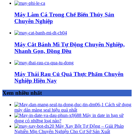
Máy Làm Cá Trong Chế Biến Thủy Sản
Chuyên Nghiệp
Máy Cắt Bánh Mì Tự Động Chuyên Nghiệp,
Nhanh Gọn, Đồng Đều
Máy Thái Rau Củ Quả Thực Phẩm Chuyên
Nghiệp Hiện Nay
Xem nhiều nhất
Cách sử dụng
máy dán màng seal hiệu quả nhất
Máy in date in hạn sử
dụng có những loại nào?
Máy Xay Bột Tự Động – Giải Pháp
Nghiền Mịn Chuyên Nghiệp Cho Cơ Sở Sản Xuất