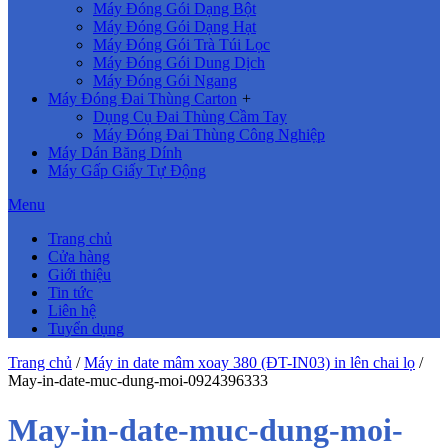
Máy Đóng Gói Dạng Bột
Máy Đóng Gói Dạng Hạt
Máy Đóng Gói Trà Túi Lọc
Máy Đóng Gói Dung Dịch
Máy Đóng Gói Ngang
Máy Đóng Đai Thùng Carton
+
Dụng Cụ Đai Thùng Cầm Tay
Máy Đóng Đai Thùng Công Nghiệp
Máy Dán Băng Dính
Máy Gấp Giấy Tự Động
Menu
Trang chủ
Cửa hàng
Giới thiệu
Tin tức
Liên hệ
Tuyển dụng
Trang chủ
/
Máy in date mâm xoay 380 (ĐT-IN03) in lên chai lọ
/
May-in-date-muc-dung-moi-0924396333
May-in-date-muc-dung-moi-