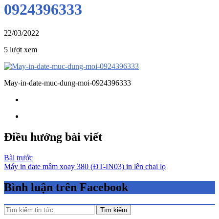
0924396333
22/03/2022
5 lượt xem
May-in-date-muc-dung-moi-0924396333
Điều hướng bài viết
Bài trước
Máy in date mâm xoay 380 (ĐT-IN03) in lên chai lọ
Bình luận trên Facebook
Tìm kiếm