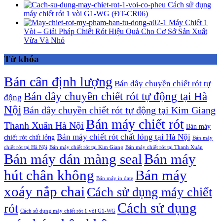
Cách sử dụng
máy chiết rót 1 vòi G1-WG (ĐT-CR06)
Máy Chiết 1
Vòi – Giải Pháp Chiết Rót Hiệu Quả Cho Cơ Sở Sản Xuất
Vừa Và Nhỏ
Từ khóa
Bán cân định lượng
Bán dây chuyền chiết rót tự
Bán dây chuyền chiết rót tự động tại Hà
động
Nội
Bán dây chuyền chiết rót tự động tại Kim Giang
Bán máy chiết rót
Thanh Xuân Hà Nội
Bán máy
Bán máy chiết rót chất lỏng tại Hà Nội
chiết rót chất lỏng
Bán máy
chiết rót tại Hà Nội
Bán máy chiết rót tại Kim Giang
Bán máy chiết rót tại Thanh Xuân
Bán máy dán màng seal
Bán máy
hút chân không
Bán máy
Bán máy in date
xoáy nắp chai
Cách sử dụng máy chiết
Cách sử dụng
rót
Cách sử dụng máy chiết rót 1 vòi G1-WG