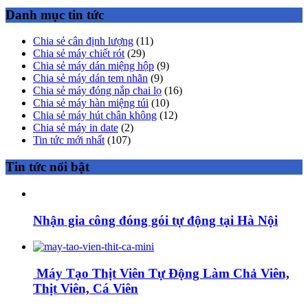
Danh mục tin tức
Chia sẻ cân định lượng
(11)
Chia sẻ máy chiết rót
(29)
Chia sẻ máy dán miệng hộp
(9)
Chia sẻ máy dán tem nhãn
(9)
Chia sẻ máy đóng nắp chai lọ
(16)
Chia sẻ máy hàn miệng túi
(10)
Chia sẻ máy hút chân không
(12)
Chia sẻ máy in date
(2)
Tin tức mới nhất
(107)
Tin tức nổi bật
Nhận gia công đóng gói tự động tại Hà Nội
Máy Tạo Thịt Viên Tự Động Làm Chả Viên,
Thịt Viên, Cá Viên