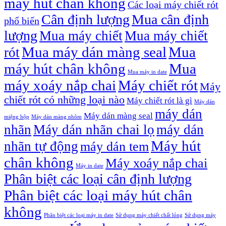
máy hút chân không
Các loại máy chiết rót
Cân định lượng
Mua cân định
phổ biến
lượng
Mua máy chiết
Mua máy chiết
Mua máy dán màng seal
Mua
rót
máy hút chân không
Mua
Mua máy in date
máy xoáy nắp chai
Máy chiết rót
Máy
chiết rót có những loại nào
Máy chiết rót là gì
Máy dán
máy dán
Máy dán màng seal
miệng hộp
Máy dán màng nhôm
nhãn
Máy dán nhãn chai lọ
máy dán
Máy hút
nhãn tự động
máy dán tem
chân không
Máy xoáy nắp chai
Máy in date
Phân biệt các loại cân định lượng
Phân biệt các loại máy hút chân
không
Phân biệt các loại máy in date
Sử dụng máy chiết chất lỏng
Sử dụng máy