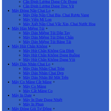
Cân Định Lượng Dạng Cốc Đong
Cân Định Lượng Dạng Trục Vít
Máy Đóng Nắp Chai Lọ
+
Máy Dập Nắp Chai Bia, Chai Rượu Vang
Máy Viền Mí Lon
Máy Xiết Nắp Chai Vắc Xin, Chai Nước Hoa
Máy Hàn Miệng Túi
+
Máy Dán Miệng Túi Dập Tay
Máy Dán Miệng Túi Dậm Chân
Máy Dán Miệng Túi Băng Tải
Máy Hút Chân Không
+
Máy Hút Chân Không Gia Đình
Máy Hút Chân Không Dạng Buồng
Máy Hút Chân Không Dạng Vòi
Máy Dán Nhãn Chai Lọ
+
Máy Dán Nhãn Chai Tròn
Máy Dán Nhãn Chai Dẹp
Máy Dán Nhãn Bề Mặt Trên
Máy Co Màng Cắt Màng
+
Máy Co Màng
Máy Cắt Màng Co
Máy In Date
+
Máy In Date Dạng Nhiệt
Máy In Phun
Máy Đóng Gói Tự Động
+