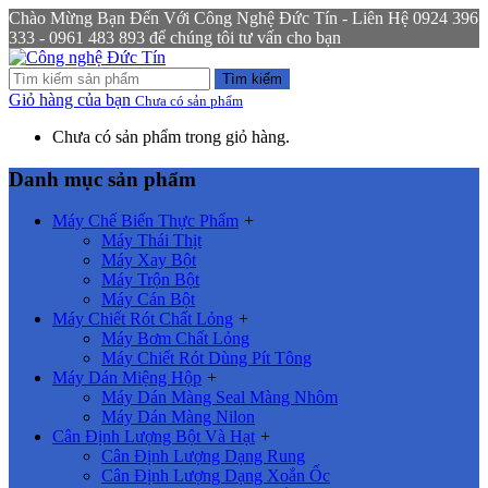
Chào Mừng Bạn Đến Với Công Nghệ Đức Tín - Liên Hệ 0924 396
333 - 0961 483 893 để chúng tôi tư vấn cho bạn
Tìm kiếm
Giỏ hàng của bạn
Chưa có sản phẩm
Chưa có sản phẩm trong giỏ hàng.
Danh mục sản phẩm
Máy Chế Biến Thực Phẩm
+
Máy Thái Thịt
Máy Xay Bột
Máy Trộn Bột
Máy Cán Bột
Máy Chiết Rót Chất Lỏng
+
Máy Bơm Chất Lỏng
Máy Chiết Rót Dùng Pít Tông
Máy Dán Miệng Hộp
+
Máy Dán Màng Seal Màng Nhôm
Máy Dán Màng Nilon
Cân Định Lượng Bột Và Hạt
+
Cân Định Lượng Dạng Rung
Cân Định Lượng Dạng Xoắn Ốc