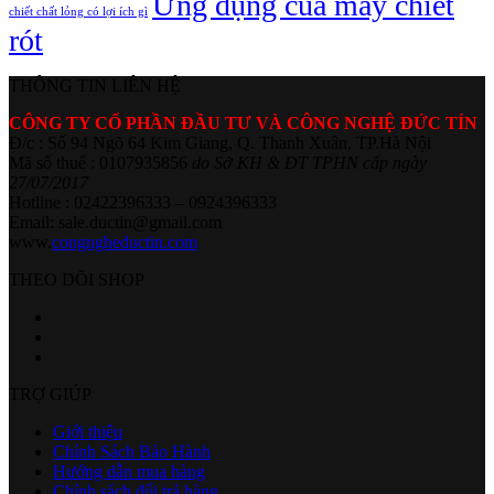
Ứng dụng của máy chiết
chiết chất lỏng có lợi ích gì
rót
THÔNG TIN LIÊN HỆ
CÔNG TY CỔ PHẦN ĐẦU TƯ VÀ CÔNG NGHỆ ĐỨC TÍN
Đ/c : Số 94 Ngõ 64 Kim Giang, Q. Thanh Xuân, TP.Hà Nội
Mã số thuế : 0107935856
do Sở KH & ĐT TPHN cấp ngày
27/07/2017
Hotline : 02422396333 – 0924396333
Email: sale.ductin@gmail.com
www.
congngheductin.com
THEO DÕI SHOP
TRỢ GIÚP
Giới thiệu
Chính Sách Bảo Hành
Hướng dẫn mua hàng
Chính sách đổi trả hàng