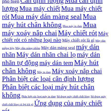
Cân định lượng
Mua cân định
phổ biến
lượng
Mua máy chiết
Mua máy chiết
Mua máy dán màng seal
Mua
rót
máy hút chân không
Mua
Mua máy in date
máy xoáy nắp chai
Máy chiết rót
Máy
chiết rót có những loại nào
Máy chiết rót là gì
Máy dán
máy dán
Máy dán màng seal
miệng hộp
Máy dán màng nhôm
nhãn
Máy dán nhãn chai lọ
máy dán
Máy hút
nhãn tự động
máy dán tem
chân không
Máy xoáy nắp chai
Máy in date
Phân biệt các loại cân định lượng
Phân biệt các loại máy hút chân
không
Phân biệt các loại máy in date
Sử dụng máy chiết chất lỏng
Sử dụng máy
Ứng dụng của máy chiết
chiết chất lỏng có lợi ích gì
rót