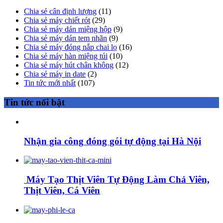
Chia sẻ cân định lượng
(11)
Chia sẻ máy chiết rót
(29)
Chia sẻ máy dán miệng hộp
(9)
Chia sẻ máy dán tem nhãn
(9)
Chia sẻ máy đóng nắp chai lọ
(16)
Chia sẻ máy hàn miệng túi
(10)
Chia sẻ máy hút chân không
(12)
Chia sẻ máy in date
(2)
Tin tức mới nhất
(107)
Tin tức nổi bật
Nhận gia công đóng gói tự động tại Hà Nội
Máy Tạo Thịt Viên Tự Động Làm Chả Viên,
Thịt Viên, Cá Viên