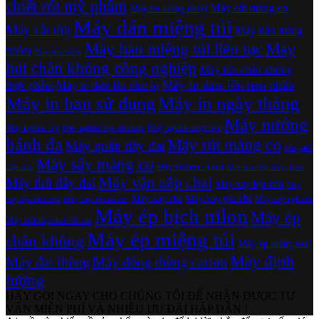
chiết rót mỹ phẩm
Máy cắt màng co
Máy co màng nhiệt
Máy dán miệng túi
Máy cắt thịt
Máy dán màng
Máy hàn miệng túi liên tục
Máy
nhôm
Máy dán nhãn
hút chân không công nghiệp
Máy hút chân không
Máy in date lên tem nhãn
thực phẩm
Máy in date lên chai lọ
Máy in hạn sử dụng
Máy in ngày tháng
Máy nướng
Máy nghiền bột
Máy nghiền dược liệu
Máy nghiền bột siêu mịn
bánh đa
Máy rút màng co
Máy quấn dây đai
Máy siết
Máy sấy màng co
Máy thái rau củ quả
nắp chai
Máy thái thịt đông lạnh
Máy vặn nắp chai
Máy thít dây đai
Máy xay bột khô
Máy
Máy xay cua
Máy xay giò chả
Máy xay ngũ cốc
xay bột siêu mịn
Máy xay bột trẻ em
Máy ép bịch nilon
Máy ép
Máy xiết nắp chai vắc xin
Máy ép miệng túi
chân không
Máy ép màng seal
Máy định
Máy đai thùng
Máy đóng thùng carton
lượng
HÃY GỌI NGAY CHO CHÚNG TÔI ĐỂ NHẬN ĐƯỢC TƯ
VẤN MIỄN PHÍ VÀ NHIỀU ƯU ĐÃI HẤP DẪN !