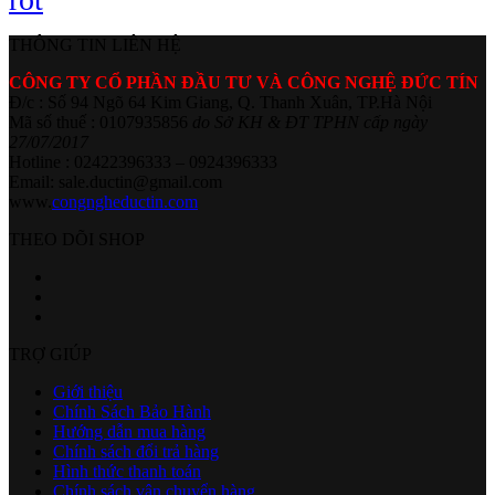
THÔNG TIN LIÊN HỆ
CÔNG TY CỔ PHẦN ĐẦU TƯ VÀ CÔNG NGHỆ ĐỨC TÍN
Đ/c : Số 94 Ngõ 64 Kim Giang, Q. Thanh Xuân, TP.Hà Nội
Mã số thuế : 0107935856
do Sở KH & ĐT TPHN cấp ngày
27/07/2017
Hotline : 02422396333 – 0924396333
Email: sale.ductin@gmail.com
www.
congngheductin.com
THEO DÕI SHOP
TRỢ GIÚP
Giới thiệu
Chính Sách Bảo Hành
Hướng dẫn mua hàng
Chính sách đổi trả hàng
Hình thức thanh toán
Chính sách vận chuyển hàng