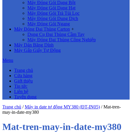
Máy Đóng Gói Dạng Bột
Máy Đóng Gói Dạng Hạt
Máy Đóng Gói Trà Túi Lọc
Máy Đóng Gói Dung Dịch
Máy Đóng Gói Ngang
Máy Đóng Đai Thùng Carton
+
Dụng Cụ Đai Thùng Cầm Tay
Máy Đóng Đai Thùng Công Nghiệp
Máy Dán Băng Dính
Máy Gấp Giấy Tự Động
Menu
Trang chủ
Cửa hàng
Giới thiệu
Tin tức
Liên hệ
Tuyển dụng
Trang chủ
/
Máy in date tự động MY380 (ĐT-IN05)
/
Mat-tren-
may-in-date-my380
Mat-tren-may-in-date-my380