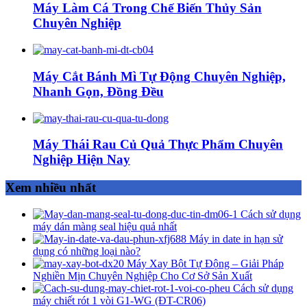
Máy Làm Cá Trong Chế Biến Thủy Sản
Chuyên Nghiệp
Máy Cắt Bánh Mì Tự Động Chuyên Nghiệp,
Nhanh Gọn, Đồng Đều
Máy Thái Rau Củ Quả Thực Phẩm Chuyên
Nghiệp Hiện Nay
Xem nhiều nhất
Cách sử dụng
máy dán màng seal hiệu quả nhất
Máy in date in hạn sử
dụng có những loại nào?
Máy Xay Bột Tự Động – Giải Pháp
Nghiền Mịn Chuyên Nghiệp Cho Cơ Sở Sản Xuất
Cách sử dụng
máy chiết rót 1 vòi G1-WG (ĐT-CR06)