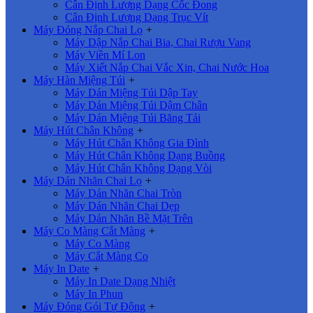
Cân Định Lượng Dạng Cốc Đong
Cân Định Lượng Dạng Trục Vít
Máy Đóng Nắp Chai Lọ
+
Máy Dập Nắp Chai Bia, Chai Rượu Vang
Máy Viền Mí Lon
Máy Xiết Nắp Chai Vắc Xin, Chai Nước Hoa
Máy Hàn Miệng Túi
+
Máy Dán Miệng Túi Dập Tay
Máy Dán Miệng Túi Dậm Chân
Máy Dán Miệng Túi Băng Tải
Máy Hút Chân Không
+
Máy Hút Chân Không Gia Đình
Máy Hút Chân Không Dạng Buồng
Máy Hút Chân Không Dạng Vòi
Máy Dán Nhãn Chai Lọ
+
Máy Dán Nhãn Chai Tròn
Máy Dán Nhãn Chai Dẹp
Máy Dán Nhãn Bề Mặt Trên
Máy Co Màng Cắt Màng
+
Máy Co Màng
Máy Cắt Màng Co
Máy In Date
+
Máy In Date Dạng Nhiệt
Máy In Phun
Máy Đóng Gói Tự Động
+