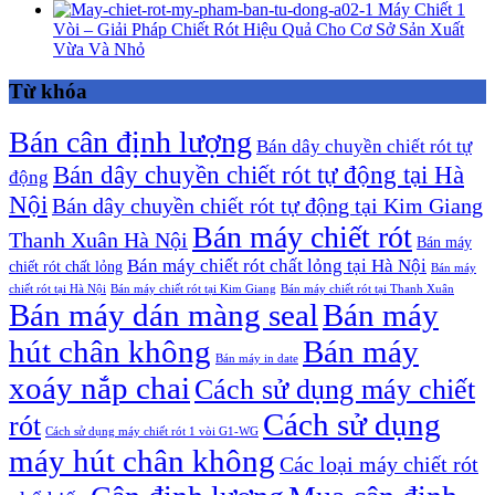
Máy Chiết 1
Vòi – Giải Pháp Chiết Rót Hiệu Quả Cho Cơ Sở Sản Xuất
Vừa Và Nhỏ
Từ khóa
Bán cân định lượng
Bán dây chuyền chiết rót tự
Bán dây chuyền chiết rót tự động tại Hà
động
Nội
Bán dây chuyền chiết rót tự động tại Kim Giang
Bán máy chiết rót
Thanh Xuân Hà Nội
Bán máy
Bán máy chiết rót chất lỏng tại Hà Nội
chiết rót chất lỏng
Bán máy
chiết rót tại Hà Nội
Bán máy chiết rót tại Kim Giang
Bán máy chiết rót tại Thanh Xuân
Bán máy dán màng seal
Bán máy
hút chân không
Bán máy
Bán máy in date
xoáy nắp chai
Cách sử dụng máy chiết
Cách sử dụng
rót
Cách sử dụng máy chiết rót 1 vòi G1-WG
máy hút chân không
Các loại máy chiết rót