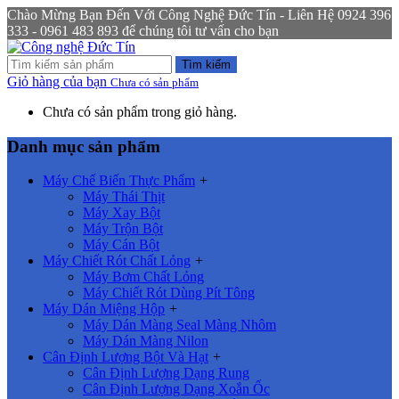
Chào Mừng Bạn Đến Với Công Nghệ Đức Tín - Liên Hệ 0924 396
333 - 0961 483 893 để chúng tôi tư vấn cho bạn
Tìm kiếm
Giỏ hàng của bạn
Chưa có sản phẩm
Chưa có sản phẩm trong giỏ hàng.
Danh mục sản phẩm
Máy Chế Biến Thực Phẩm
+
Máy Thái Thịt
Máy Xay Bột
Máy Trộn Bột
Máy Cán Bột
Máy Chiết Rót Chất Lỏng
+
Máy Bơm Chất Lỏng
Máy Chiết Rót Dùng Pít Tông
Máy Dán Miệng Hộp
+
Máy Dán Màng Seal Màng Nhôm
Máy Dán Màng Nilon
Cân Định Lượng Bột Và Hạt
+
Cân Định Lượng Dạng Rung
Cân Định Lượng Dạng Xoắn Ốc