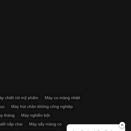
y chiết rót mỹ phẩm
Máy co màng nhiệt
tục
Máy hút chân không công nghiệp
ày tháng
Máy nghiền bột
iết nắp chai
Máy sấy màng co