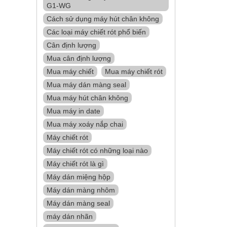
G1-WG
Cách sử dụng máy hút chân không
Các loại máy chiết rót phổ biến
Cân định lượng
Mua cân định lượng
Mua máy chiết
Mua máy chiết rót
Mua máy dán màng seal
Mua máy hút chân không
Mua máy in date
Mua máy xoáy nắp chai
Máy chiết rót
Máy chiết rót có những loại nào
Máy chiết rót là gì
Máy dán miệng hộp
Máy dán màng nhôm
Máy dán màng seal
máy dán nhãn