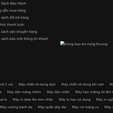
 Sách Bảo Hành
g dẫn mua hàng
 sách đổi trả hàng
thức thanh toán
 sách vận chuyển hàng
 sách bảo mật thông tin khách
rót 1 vòi
Máy chiết rót dung dịch
Máy chiết rót dùng khí nén
Má
i
Máy dán màng nhôm
Máy dán nhãn
Máy hàn miệng túi liên 
ai lọ
Máy in date lên tem nhãn
Máy in hạn sử dụng
Máy in ng
Máy nướng bánh đa
Máy quấn dây đai
Máy rút màng co
Máy s