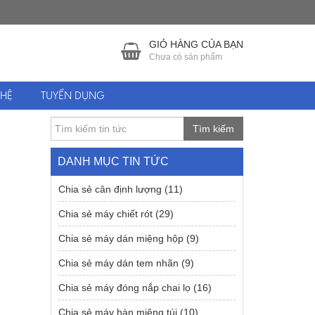
GIỎ HÀNG CỦA BẠN
Chưa có sản phẩm
 HỆ
TUYỂN DỤNG
Tìm kiếm
DANH MỤC TIN TỨC
Chia sẻ cân định lượng
(11)
Chia sẻ máy chiết rót
(29)
Chia sẻ máy dán miệng hộp
(9)
Chia sẻ máy dán tem nhãn
(9)
Chia sẻ máy đóng nắp chai lọ
(16)
Chia sẻ máy hàn miệng túi
(10)