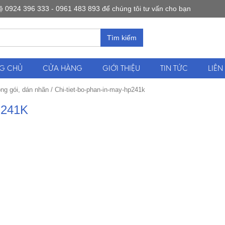
0924 396 333 - 0961 483 893 để chúng tôi tư vấn cho bạn
Tìm kiếm
G CHỦ
CỬA HÀNG
GIỚI THIỆU
TIN TỨC
LIÊN
ng gói, dán nhãn
/
Chi-tiet-bo-phan-in-may-hp241k
P241K