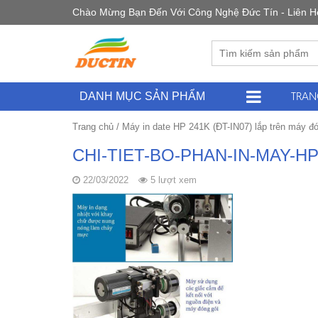
Chào Mừng Bạn Đến Với Công Nghệ Đức Tín - Liên Hệ 
TRAN
DANH MỤC SẢN PHẨM
Trang chủ
/
Máy in date HP 241K (ĐT-IN07) lắp trên máy đó
CHI-TIET-BO-PHAN-IN-MAY-H
22/03/2022
5 lượt xem