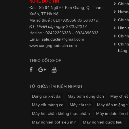
NGHỆ ĐỨC TÍN
Chính
Đ/c : Số 94 Ngõ 64 Kim Giang, Q. Thanh
Hướn
Xuân, TP.Hà Nội
Chính
Mã số thuế : 0107935856
do Sở KH &
ĐT TPHN cấp ngày 27/07/2017
Hình 
Hotline : 02422396333 – 0924396333
Chính
Email: sale.ductin@gmail.com
Chính
www.
congngheductin.com
hàng
THEO DÕI SHOP
TỪ KHÓA TÌM KIẾM NHANH
Dụng cụ xiết đai
Máy bơm dung dịch
Máy chiết 
Máy cắt màng co
Máy cắt thịt
Máy dán miệng tú
Máy hút chân không thực phẩm
Máy in date lên ch
Máy nghiền bột siêu mịn
Máy nghiền dược liệu