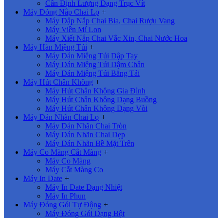
Cân Định Lượng Dạng Trục Vít
Máy Đóng Nắp Chai Lọ
+
Máy Dập Nắp Chai Bia, Chai Rượu Vang
Máy Viền Mí Lon
Máy Xiết Nắp Chai Vắc Xin, Chai Nước Hoa
Máy Hàn Miệng Túi
+
Máy Dán Miệng Túi Dập Tay
Máy Dán Miệng Túi Dậm Chân
Máy Dán Miệng Túi Băng Tải
Máy Hút Chân Không
+
Máy Hút Chân Không Gia Đình
Máy Hút Chân Không Dạng Buồng
Máy Hút Chân Không Dạng Vòi
Máy Dán Nhãn Chai Lọ
+
Máy Dán Nhãn Chai Tròn
Máy Dán Nhãn Chai Dẹp
Máy Dán Nhãn Bề Mặt Trên
Máy Co Màng Cắt Màng
+
Máy Co Màng
Máy Cắt Màng Co
Máy In Date
+
Máy In Date Dạng Nhiệt
Máy In Phun
Máy Đóng Gói Tự Động
+
Máy Đóng Gói Dạng Bột