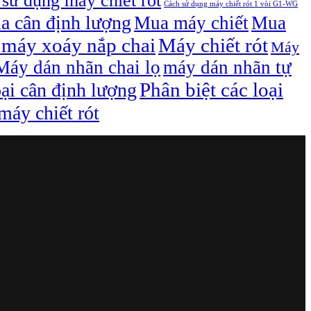
sử dụng máy chiết rót
Cách sử dụng máy chiết rót 1 vòi G1-WG
a cân định lượng
Mua máy chiết
Mua
máy xoáy nắp chai
Máy chiết rót
Máy
Máy dán nhãn chai lọ
máy dán nhãn tự
Phân biệt các loại
oại cân định lượng
áy chiết rót