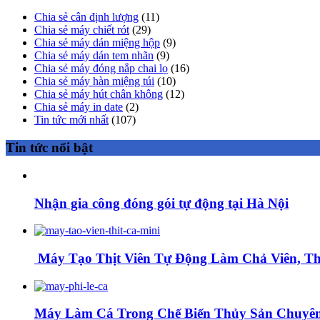
Chia sẻ cân định lượng
(11)
Chia sẻ máy chiết rót
(29)
Chia sẻ máy dán miệng hộp
(9)
Chia sẻ máy dán tem nhãn
(9)
Chia sẻ máy đóng nắp chai lọ
(16)
Chia sẻ máy hàn miệng túi
(10)
Chia sẻ máy hút chân không
(12)
Chia sẻ máy in date
(2)
Tin tức mới nhất
(107)
Tin tức nổi bật
Nhận gia công đóng gói tự động tại Hà Nội
Máy Tạo Thịt Viên Tự Động Làm Chả Viên, Thị
Máy Làm Cá Trong Chế Biến Thủy Sản Chuyên