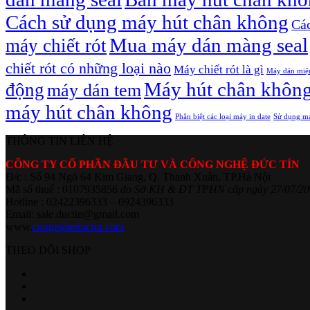
Cách sử dụng máy hút chân không
Các
Mua máy dán màng seal
máy chiết rót
chiết rót có những loại nào
Máy chiết rót là gì
Máy dán miệ
Máy hút chân khôn
động
máy dán tem
máy hút chân không
Phân biệt các loại máy in date
Sử dụng má
THÔNG TIN LIÊN HỆ
CÔNG TY CỔ PHẦN ĐẦU TƯ VÀ CÔNG NGHỆ ĐỨC TÍN
Đ/c : Số 94 Ngõ 64 Kim Giang, Q. Thanh Xuân, TP.Hà Nội
Mã số thuế : 0107935856
do Sở KH & ĐT TPHN cấp ngày 27/07/20
Hotline : 02422396333 – 0924396333
Email: sale.ductin@gmail.com
www.
congngheductin.com
THEO DÕI SHOP