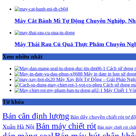
Máy Cắt Bánh Mì Tự Động Chuyên Nghiệp, Nh
Máy Thái Rau Củ Quả Thực Phẩm Chuyên Ngh
Xem nhiều nhất
Cách sử dụng m
Máy in date in hạn sử dụng
Máy Xay Bột Tự Động – Giải Pháp Ngh
Cách sử dụng má
Máy Chiết 1 Vòi
Từ khóa
Bán cân định lượng
Bán dây chuyền chiết rót tự đ
Bán máy chiết rót
Xuân Hà Nội
Bán máy chiết rót chấ
dán màng seal
Bán máy hút chân kh