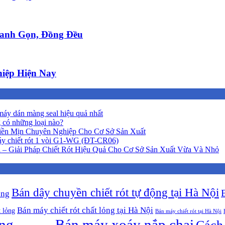
anh Gọn, Đồng Đều
iệp Hiện Nay
áy dán màng seal hiệu quả nhất
 có những loại nào?
iền Mịn Chuyên Nghiệp Cho Cơ Sở Sản Xuất
y chiết rót 1 vòi G1-WG (ĐT-CR06)
 – Giải Pháp Chiết Rót Hiệu Quả Cho Cơ Sở Sản Xuất Vừa Và Nhỏ
Bán dây chuyền chiết rót tự động tại Hà Nội
ộng
Bán máy chiết rót chất lỏng tại Hà Nội
t lỏng
Bán máy chiết rót tại Hà Nội
ông
Bán máy xoáy nắp chai