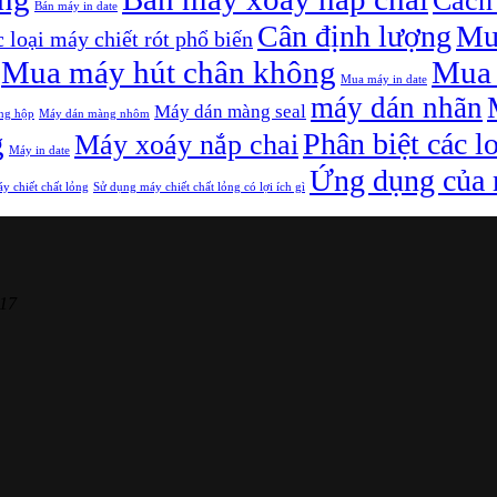
Cách 
Bán máy in date
Cân định lượng
Mu
 loại máy chiết rót phổ biến
Mua máy hút chân không
Mua 
Mua máy in date
máy dán nhãn
Máy dán màng seal
ng hộp
Máy dán màng nhôm
g
Phân biệt các l
Máy xoáy nắp chai
Máy in date
Ứng dụng của m
y chiết chất lỏng
Sử dụng máy chiết chất lỏng có lợi ích gì
17