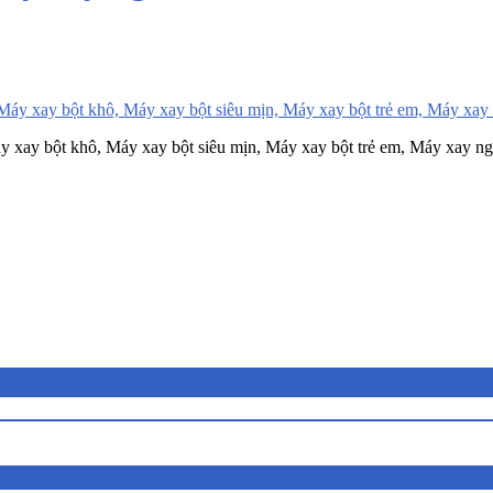
áy xay bột khô, Máy xay bột siêu mịn, Máy xay bột trẻ em, Máy xay 