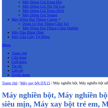
Máy Đóng Gói Dạng Hạt
Máy Đóng Gói Trà Túi Lọc
Máy Đóng Gói Dung Dịch
Máy Đóng Gói Ngang
Máy Đóng Đai Thùng Carton
+
Dụng Cụ Đai Thùng Cầm Tay
Máy Đóng Đai Thùng Công Nghiệp
Máy Dán Băng Dính
Máy Gấp Giấy Tự Động
Menu
Trang chủ
Cửa hàng
Giới thiệu
Tin tức
Liên hệ
Tuyển dụng
Trang chủ
/
Máy xay bột DX15
/
Máy nghiền bột, Máy nghiền bột si
Máy nghiền bột, Máy nghiền bột
siêu mịn, Máy xay bột trẻ em, 