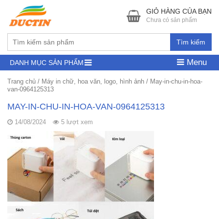
GIỎ HÀNG CỦA BẠN
Chưa có sản phẩm
Tìm kiếm
Menu
DANH MỤC SẢN PHẨM
Trang chủ
/
Máy in chữ, hoa văn, logo, hình ảnh
/
May-in-chu-in-hoa-
van-0964125313
MAY-IN-CHU-IN-HOA-VAN-0964125313
14/08/2024
5 lượt xem