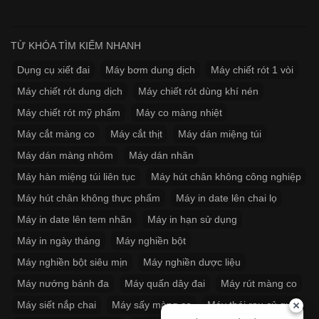
TỪ KHÓA TÌM KIẾM NHANH
Dụng cụ xiết đai
Máy bơm dung dịch
Máy chiết rót 1 vòi
Máy chiết rót dung dịch
Máy chiết rót dùng khí nén
Máy chiết rót mỹ phẩm
Máy co màng nhiệt
Máy cắt màng co
Máy cắt thịt
Máy dán miệng túi
Máy dán màng nhôm
Máy dán nhãn
Máy hàn miệng túi liên tục
Máy hút chân không công nghiệp
Máy hút chân không thực phẩm
Máy in date lên chai lọ
Máy in date lên tem nhãn
Máy in hạn sử dụng
Máy in ngày tháng
Máy nghiền bột
Máy nghiền bột siêu mịn
Máy nghiền dược liệu
Máy nướng bánh đa
Máy quấn dây đai
Máy rút màng co
Máy siết nắp chai
Máy sấy màng co
Máy thái rau củ quả