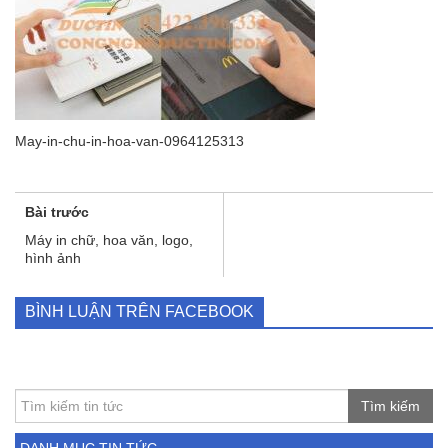
May-in-chu-in-hoa-van-0964125313
Bài trước
Máy in chữ, hoa văn, logo,
hình ảnh
BÌNH LUẬN TRÊN FACEBOOK
Tìm kiếm
DANH MỤC TIN TỨC