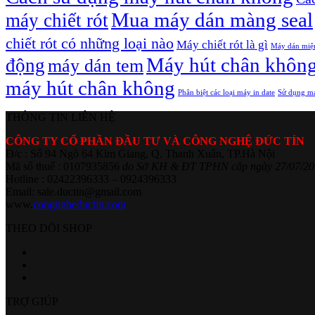
Mua máy dán màng seal
máy chiết rót
chiết rót có những loại nào
Máy chiết rót là gì
Máy dán miệ
Máy hút chân khôn
động
máy dán tem
máy hút chân không
Phân biệt các loại máy in date
Sử dụng má
THÔNG TIN LIÊN HỆ
CÔNG TY CỔ PHẦN ĐẦU TƯ VÀ CÔNG NGHỆ ĐỨC TÍN
Đ/c : Số 94 Ngõ 64 Kim Giang, Q. Thanh Xuân, TP.Hà Nội
Mã số thuế : 0107935856
do Sở KH & ĐT TPHN cấp ngày 27/07/20
Hotline : 02422396333 – 0924396333
Email: sale.ductin@gmail.com
www.
congngheductin.com
THEO DÕI SHOP
TRỢ GIÚP