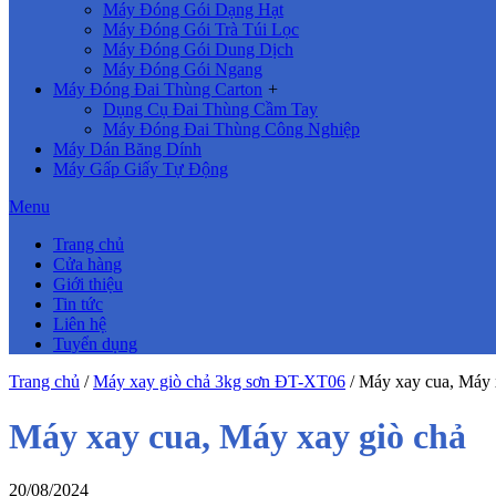
Máy Đóng Gói Dạng Hạt
Máy Đóng Gói Trà Túi Lọc
Máy Đóng Gói Dung Dịch
Máy Đóng Gói Ngang
Máy Đóng Đai Thùng Carton
+
Dụng Cụ Đai Thùng Cầm Tay
Máy Đóng Đai Thùng Công Nghiệp
Máy Dán Băng Dính
Máy Gấp Giấy Tự Động
Menu
Trang chủ
Cửa hàng
Giới thiệu
Tin tức
Liên hệ
Tuyển dụng
Trang chủ
/
Máy xay giò chả 3kg sơn ĐT-XT06
/
Máy xay cua, Máy 
Máy xay cua, Máy xay giò chả
20/08/2024