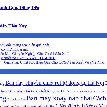
anh Gọn, Đồng Đều
iệp Hiện Nay
áy dán màng seal hiệu quả nhất
 có những loại nào?
iền Mịn Chuyên Nghiệp Cho Cơ Sở Sản Xuất
y chiết rót 1 vòi G1-WG (ĐT-CR06)
 – Giải Pháp Chiết Rót Hiệu Quả Cho Cơ Sở Sản Xuất Vừa Và Nhỏ
Bán dây chuyền chiết rót tự động tại Hà Nội
ộng
Bán máy chiết rót chất lỏng tại Hà Nội
t lỏng
Bán máy chiết rót tại Hà Nội
ông
Bán máy xoáy nắp chai
Cách 
Bán máy in date
Cân định lượng
Mu
 loại máy chiết rót phổ biến