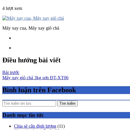
4 lượt xem
Máy xay cua, Máy xay giò chả
Điều hướng bài viết
Bài trước
Máy xay giò chả 3kg sơn ĐT-XT06
Bình luận trên Facebook
Tìm kiếm
Danh mục tin tức
Chia sẻ cân định lượng
(11)