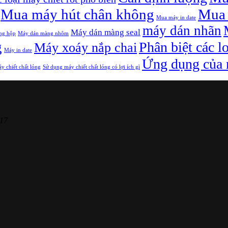
Mua máy hút chân không
Mua 
Mua máy in date
máy dán nhãn
Máy dán màng seal
ng hộp
Máy dán màng nhôm
g
Phân biệt các l
Máy xoáy nắp chai
Máy in date
Ứng dụng của m
y chiết chất lỏng
Sử dụng máy chiết chất lỏng có lợi ích gì
17