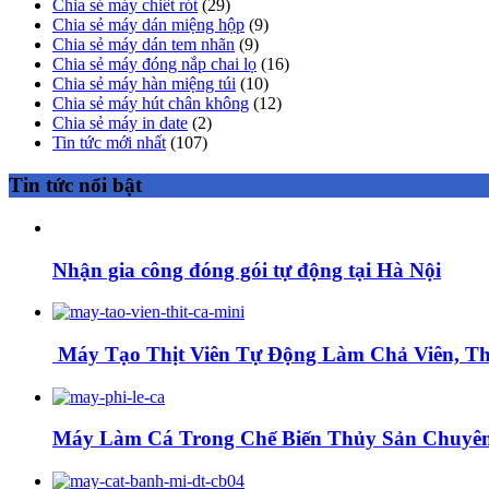
Chia sẻ máy chiết rót
(29)
Chia sẻ máy dán miệng hộp
(9)
Chia sẻ máy dán tem nhãn
(9)
Chia sẻ máy đóng nắp chai lọ
(16)
Chia sẻ máy hàn miệng túi
(10)
Chia sẻ máy hút chân không
(12)
Chia sẻ máy in date
(2)
Tin tức mới nhất
(107)
Tin tức nổi bật
Nhận gia công đóng gói tự động tại Hà Nội
Máy Tạo Thịt Viên Tự Động Làm Chả Viên, Thị
Máy Làm Cá Trong Chế Biến Thủy Sản Chuyên