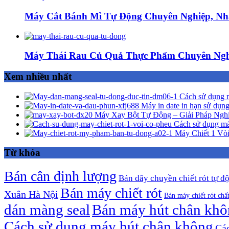
Máy Cắt Bánh Mì Tự Động Chuyên Nghiệp, Nh
Máy Thái Rau Củ Quả Thực Phẩm Chuyên Ngh
Xem nhiều nhất
Cách sử dụng m
Máy in date in hạn sử dụng
Máy Xay Bột Tự Động – Giải Pháp Ngh
Cách sử dụng má
Máy Chiết 1 Vòi
Từ khóa
Bán cân định lượng
Bán dây chuyền chiết rót tự đ
Bán máy chiết rót
Xuân Hà Nội
Bán máy chiết rót chấ
dán màng seal
Bán máy hút chân kh
Cách sử dụng máy hút chân không
Các