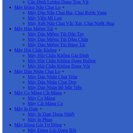
Cân Định Lượng Dạng Trục Vít
Máy Đóng Nắp Chai Lọ
+
Máy Dập Nắp Chai Bia, Chai Rượu Vang
Máy Viền Mí Lon
Máy Xiết Nắp Chai Vắc Xin, Chai Nước Hoa
Máy Hàn Miệng Túi
+
Máy Dán Miệng Túi Dập Tay
Máy Dán Miệng Túi Dậm Chân
Máy Dán Miệng Túi Băng Tải
Máy Hút Chân Không
+
Máy Hút Chân Không Gia Đình
Máy Hút Chân Không Dạng Buồng
Máy Hút Chân Không Dạng Vòi
Máy Dán Nhãn Chai Lọ
+
Máy Dán Nhãn Chai Tròn
Máy Dán Nhãn Chai Dẹp
Máy Dán Nhãn Bề Mặt Trên
Máy Co Màng Cắt Màng
+
Máy Co Màng
Máy Cắt Màng Co
Máy In Date
+
Máy In Date Dạng Nhiệt
Máy In Phun
Máy Đóng Gói Tự Động
+
Máy Đóng Gói Dạng Bột