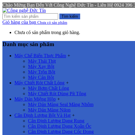
Chào Mừng Bạn Đến Với Công Nghệ Đức Tín - Liên Hệ 0924 396 333
Tìm kiếm
Giỏ hàng của bạn
Chưa có sản phẩm
Chưa có sản phẩm trong giỏ hàng.
Danh mục sản phẩm
Máy Chế Biến Thực Phẩm
+
Máy Thái Thịt
Máy Xay Bột
Máy Trộn Bột
Máy Cán Bột
Máy Chiết Rót Chất Lỏng
+
Máy Bơm Chất Lỏng
Máy Chiết Rót Dùng Pít Tông
Máy Dán Miệng Hộp
+
Máy Dán Màng Seal Màng Nhôm
Máy Dán Màng Nilon
Cân Định Lượng Bột Và Hạt
+
Cân Định Lượng Dạng Rung
Cân Định Lượng Dạng Xoắn Ốc
Cân Định Lượng Dạng Cốc Đong