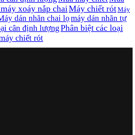
máy xoáy nắp chai
Máy chiết rót
Máy
Máy dán nhãn chai lọ
máy dán nhãn tự
Phân biệt các loại
oại cân định lượng
áy chiết rót