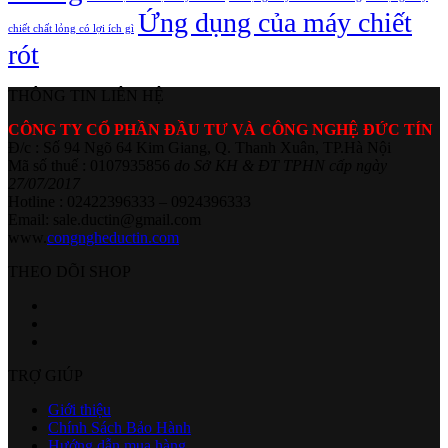
Ứng dụng của máy chiết
chiết chất lỏng có lợi ích gì
rót
THÔNG TIN LIÊN HỆ
CÔNG TY CỔ PHẦN ĐẦU TƯ VÀ CÔNG NGHỆ ĐỨC TÍN
Đ/c : Số 94 Ngõ 64 Kim Giang, Q. Thanh Xuân, TP.Hà Nội
Mã số thuế : 0107935856
do Sở KH & ĐT TPHN cấp ngày
27/07/2017
Hotline : 02422396333 – 0924396333
Email: sale.ductin@gmail.com
www.
congngheductin.com
THEO DÕI SHOP
TRỢ GIÚP
Giới thiệu
Chính Sách Bảo Hành
Hướng dẫn mua hàng