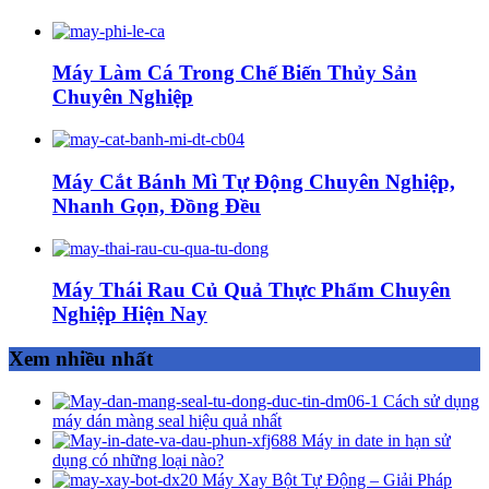
Máy Làm Cá Trong Chế Biến Thủy Sản
Chuyên Nghiệp
Máy Cắt Bánh Mì Tự Động Chuyên Nghiệp,
Nhanh Gọn, Đồng Đều
Máy Thái Rau Củ Quả Thực Phẩm Chuyên
Nghiệp Hiện Nay
Xem nhiều nhất
Cách sử dụng
máy dán màng seal hiệu quả nhất
Máy in date in hạn sử
dụng có những loại nào?
Máy Xay Bột Tự Động – Giải Pháp