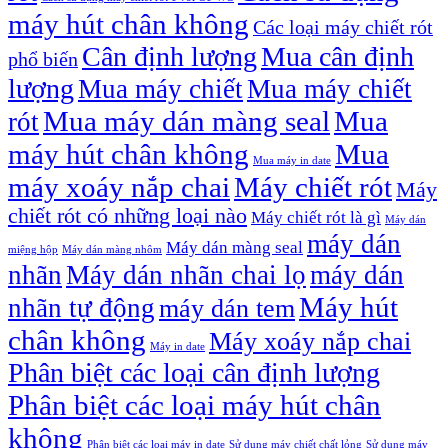
máy hút chân không
Các loại máy chiết rót
Cân định lượng
Mua cân định
phổ biến
lượng
Mua máy chiết
Mua máy chiết
Mua máy dán màng seal
Mua
rót
máy hút chân không
Mua
Mua máy in date
máy xoáy nắp chai
Máy chiết rót
Máy
chiết rót có những loại nào
Máy chiết rót là gì
Máy dán
máy dán
Máy dán màng seal
miệng hộp
Máy dán màng nhôm
nhãn
Máy dán nhãn chai lọ
máy dán
Máy hút
nhãn tự động
máy dán tem
chân không
Máy xoáy nắp chai
Máy in date
Phân biệt các loại cân định lượng
Phân biệt các loại máy hút chân
không
Phân biệt các loại máy in date
Sử dụng máy chiết chất lỏng
Sử dụng máy