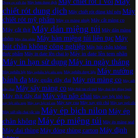
Máy
Máy chiết rót 1 vòi
Máy bơm dung dịch
Dụng cụ xiết đai
chiết rót dung dịch
Máy
Máy chiết rót dùng khí nén
chiết rót mỹ phẩm
Máy cắt màng co
Máy co màng nhiệt
Máy dán miệng túi
Máy cắt thịt
Máy dán màng
Máy hàn miệng túi liên tục
Máy
nhôm
Máy dán nhãn
hút chân không công nghiệp
Máy hút chân không
Máy in date lên tem nhãn
thực phẩm
Máy in date lên chai lọ
Máy in hạn sử dụng
Máy in ngày tháng
Máy nướng
Máy nghiền bột
Máy nghiền dược liệu
Máy nghiền bột siêu mịn
bánh đa
Máy rút màng co
Máy quấn dây đai
Máy siết
Máy sấy màng co
Máy thái rau củ quả
nắp chai
Máy thái thịt đông lạnh
Máy vặn nắp chai
Máy thít dây đai
Máy xay bột khô
Máy
Máy xay cua
Máy xay giò chả
Máy xay ngũ cốc
xay bột siêu mịn
Máy xay bột trẻ em
Máy ép bịch nilon
Máy ép
Máy xiết nắp chai vắc xin
Máy ép miệng túi
chân không
Máy ép màng seal
Máy định
Máy đai thùng
Máy đóng thùng carton