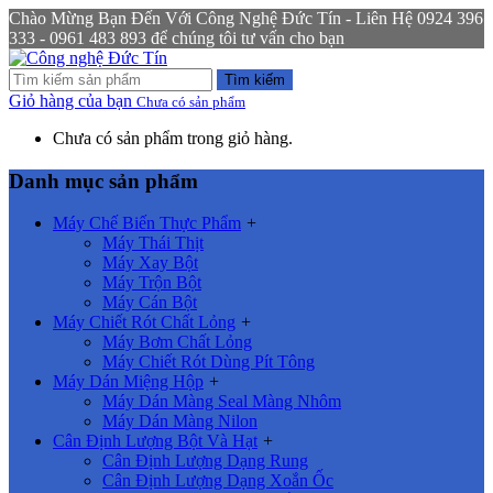
Chào Mừng Bạn Đến Với Công Nghệ Đức Tín - Liên Hệ 0924 396
333 - 0961 483 893 để chúng tôi tư vấn cho bạn
Tìm kiếm
Giỏ hàng của bạn
Chưa có sản phẩm
Chưa có sản phẩm trong giỏ hàng.
Danh mục sản phẩm
Máy Chế Biến Thực Phẩm
+
Máy Thái Thịt
Máy Xay Bột
Máy Trộn Bột
Máy Cán Bột
Máy Chiết Rót Chất Lỏng
+
Máy Bơm Chất Lỏng
Máy Chiết Rót Dùng Pít Tông
Máy Dán Miệng Hộp
+
Máy Dán Màng Seal Màng Nhôm
Máy Dán Màng Nilon
Cân Định Lượng Bột Và Hạt
+
Cân Định Lượng Dạng Rung
Cân Định Lượng Dạng Xoắn Ốc