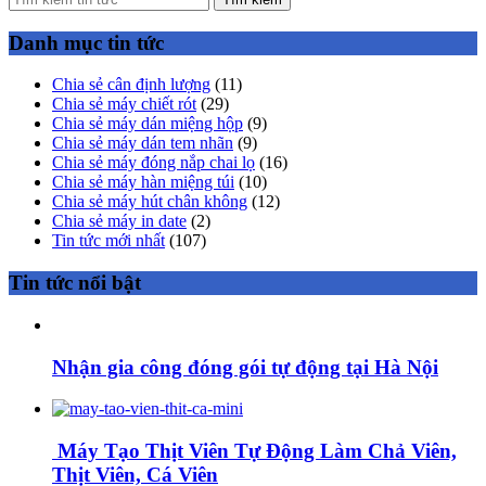
Danh mục tin tức
Chia sẻ cân định lượng
(11)
Chia sẻ máy chiết rót
(29)
Chia sẻ máy dán miệng hộp
(9)
Chia sẻ máy dán tem nhãn
(9)
Chia sẻ máy đóng nắp chai lọ
(16)
Chia sẻ máy hàn miệng túi
(10)
Chia sẻ máy hút chân không
(12)
Chia sẻ máy in date
(2)
Tin tức mới nhất
(107)
Tin tức nổi bật
Nhận gia công đóng gói tự động tại Hà Nội
Máy Tạo Thịt Viên Tự Động Làm Chả Viên,
Thịt Viên, Cá Viên