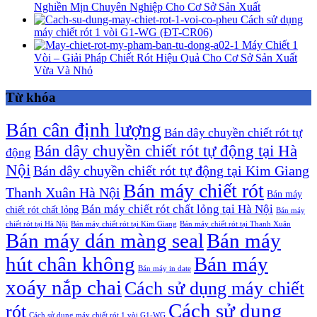
Nghiền Mịn Chuyên Nghiệp Cho Cơ Sở Sản Xuất
Cách sử dụng
máy chiết rót 1 vòi G1-WG (ĐT-CR06)
Máy Chiết 1
Vòi – Giải Pháp Chiết Rót Hiệu Quả Cho Cơ Sở Sản Xuất
Vừa Và Nhỏ
Từ khóa
Bán cân định lượng
Bán dây chuyền chiết rót tự
Bán dây chuyền chiết rót tự động tại Hà
động
Nội
Bán dây chuyền chiết rót tự động tại Kim Giang
Bán máy chiết rót
Thanh Xuân Hà Nội
Bán máy
Bán máy chiết rót chất lỏng tại Hà Nội
chiết rót chất lỏng
Bán máy
chiết rót tại Hà Nội
Bán máy chiết rót tại Kim Giang
Bán máy chiết rót tại Thanh Xuân
Bán máy dán màng seal
Bán máy
hút chân không
Bán máy
Bán máy in date
xoáy nắp chai
Cách sử dụng máy chiết
Cách sử dụng
rót
Cách sử dụng máy chiết rót 1 vòi G1-WG