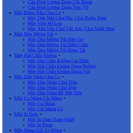
Cân Định Lượng Dạng Cốc Đong
Cân Định Lượng Dạng Trục Vít
Máy Đóng Nắp Chai Lọ
+
Máy Dập Nắp Chai Bia, Chai Rượu Vang
Máy Viền Mí Lon
Máy Xiết Nắp Chai Vắc Xin, Chai Nước Hoa
Máy Hàn Miệng Túi
+
Máy Dán Miệng Túi Dập Tay
Máy Dán Miệng Túi Dậm Chân
Máy Dán Miệng Túi Băng Tải
Máy Hút Chân Không
+
Máy Hút Chân Không Gia Đình
Máy Hút Chân Không Dạng Buồng
Máy Hút Chân Không Dạng Vòi
Máy Dán Nhãn Chai Lọ
+
Máy Dán Nhãn Chai Tròn
Máy Dán Nhãn Chai Dẹp
Máy Dán Nhãn Bề Mặt Trên
Máy Co Màng Cắt Màng
+
Máy Co Màng
Máy Cắt Màng Co
Máy In Date
+
Máy In Date Dạng Nhiệt
Máy In Phun
Máy Đóng Gói Tự Động
+