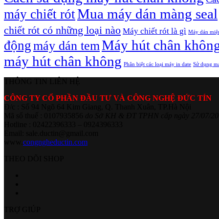
Mua máy dán màng seal
máy chiết rót
chiết rót có những loại nào
Máy chiết rót là gì
Máy dán miệ
Máy hút chân khôn
động
máy dán tem
máy hút chân không
Phân biệt các loại máy in date
Sử dụng má
THÔNG TIN LIÊN HỆ
CÔNG TY CỔ PHẦN ĐẦU TƯ VÀ CÔNG NGHỆ ĐỨC TÍN
Đ/c : Số 94 Ngõ 64 Kim Giang, Q. Thanh Xuân, TP.Hà Nội
Mã số thuế : 0107935856
do Sở KH & ĐT TPHN cấp ngày 27/07/20
Hotline : 02422396333 – 0924396333
Email: sale.ductin@gmail.com
www.
congngheductin.com
THEO DÕI SHOP
TRỢ GIÚP