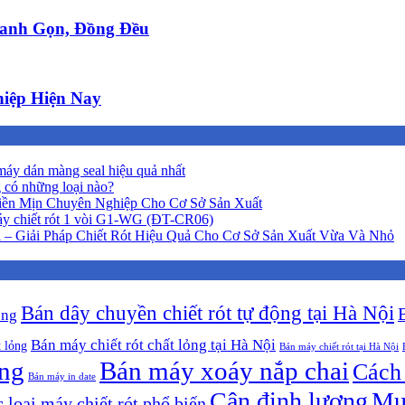
anh Gọn, Đồng Đều
iệp Hiện Nay
áy dán màng seal hiệu quả nhất
 có những loại nào?
iền Mịn Chuyên Nghiệp Cho Cơ Sở Sản Xuất
y chiết rót 1 vòi G1-WG (ĐT-CR06)
 – Giải Pháp Chiết Rót Hiệu Quả Cho Cơ Sở Sản Xuất Vừa Và Nhỏ
Bán dây chuyền chiết rót tự động tại Hà Nội
ộng
Bán máy chiết rót chất lỏng tại Hà Nội
t lỏng
Bán máy chiết rót tại Hà Nội
ông
Bán máy xoáy nắp chai
Cách 
Bán máy in date
Cân định lượng
Mu
 loại máy chiết rót phổ biến