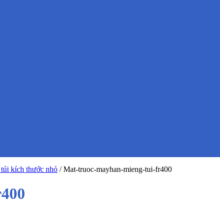
úi kích thước nhỏ
/
Mat-truoc-mayhan-mieng-tui-fr400
r400