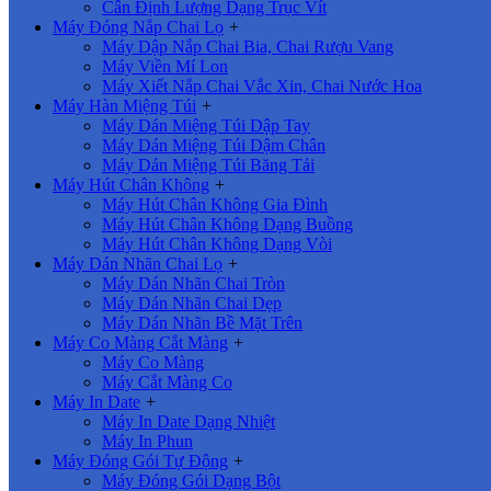
Cân Định Lượng Dạng Trục Vít
Máy Đóng Nắp Chai Lọ
+
Máy Dập Nắp Chai Bia, Chai Rượu Vang
Máy Viền Mí Lon
Máy Xiết Nắp Chai Vắc Xin, Chai Nước Hoa
Máy Hàn Miệng Túi
+
Máy Dán Miệng Túi Dập Tay
Máy Dán Miệng Túi Dậm Chân
Máy Dán Miệng Túi Băng Tải
Máy Hút Chân Không
+
Máy Hút Chân Không Gia Đình
Máy Hút Chân Không Dạng Buồng
Máy Hút Chân Không Dạng Vòi
Máy Dán Nhãn Chai Lọ
+
Máy Dán Nhãn Chai Tròn
Máy Dán Nhãn Chai Dẹp
Máy Dán Nhãn Bề Mặt Trên
Máy Co Màng Cắt Màng
+
Máy Co Màng
Máy Cắt Màng Co
Máy In Date
+
Máy In Date Dạng Nhiệt
Máy In Phun
Máy Đóng Gói Tự Động
+
Máy Đóng Gói Dạng Bột