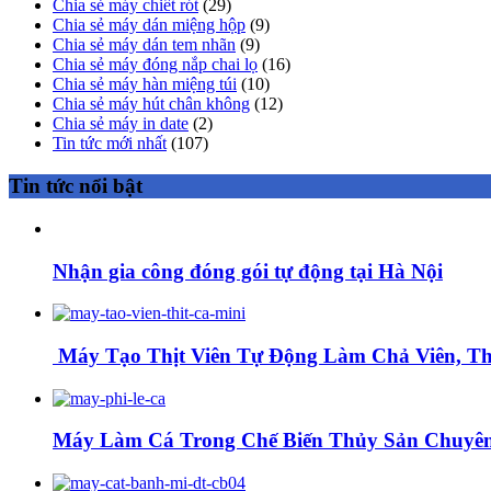
Chia sẻ máy chiết rót
(29)
Chia sẻ máy dán miệng hộp
(9)
Chia sẻ máy dán tem nhãn
(9)
Chia sẻ máy đóng nắp chai lọ
(16)
Chia sẻ máy hàn miệng túi
(10)
Chia sẻ máy hút chân không
(12)
Chia sẻ máy in date
(2)
Tin tức mới nhất
(107)
Tin tức nổi bật
Nhận gia công đóng gói tự động tại Hà Nội
Máy Tạo Thịt Viên Tự Động Làm Chả Viên, Thị
Máy Làm Cá Trong Chế Biến Thủy Sản Chuyên