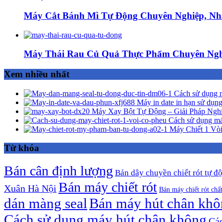
Máy Cắt Bánh Mì Tự Động Chuyên Nghiệp, Nh
Máy Thái Rau Củ Quả Thực Phẩm Chuyên Ngh
Xem nhiều nhất
Cách sử dụng m
Máy in date in hạn sử dụng
Máy Xay Bột Tự Động – Giải Pháp Ngh
Cách sử dụng má
Máy Chiết 1 Vòi
Từ khóa
Bán cân định lượng
Bán dây chuyền chiết rót tự đ
Bán máy chiết rót
Xuân Hà Nội
Bán máy chiết rót chấ
dán màng seal
Bán máy hút chân kh
Cách sử dụng máy hút chân không
Các