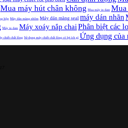
Mua máy hút chân không
Mua 
Mua máy in date
máy dán nhãn
Máy dán màng seal
ng hộp
Máy dán màng nhôm
g
Phân biệt các l
Máy xoáy nắp chai
Máy in date
Ứng dụng của m
y chiết chất lỏng
Sử dụng máy chiết chất lỏng có lợi ích gì
17