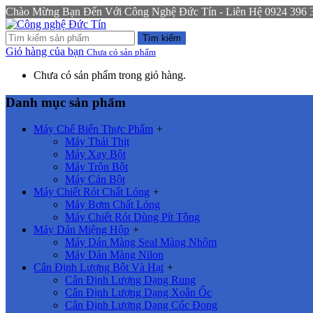
Chào Mừng Bạn Đến Với Công Nghệ Đức Tín - Liên Hệ 0924 396 333
Tìm kiếm
Giỏ hàng của bạn
Chưa có sản phẩm
Chưa có sản phẩm trong giỏ hàng.
Danh mục sản phẩm
Máy Chế Biến Thực Phẩm
+
Máy Thái Thịt
Máy Xay Bột
Máy Trộn Bột
Máy Cán Bột
Máy Chiết Rót Chất Lỏng
+
Máy Bơm Chất Lỏng
Máy Chiết Rót Dùng Pít Tông
Máy Dán Miệng Hộp
+
Máy Dán Màng Seal Màng Nhôm
Máy Dán Màng Nilon
Cân Định Lượng Bột Và Hạt
+
Cân Định Lượng Dạng Rung
Cân Định Lượng Dạng Xoắn Ốc
Cân Định Lượng Dạng Cốc Đong