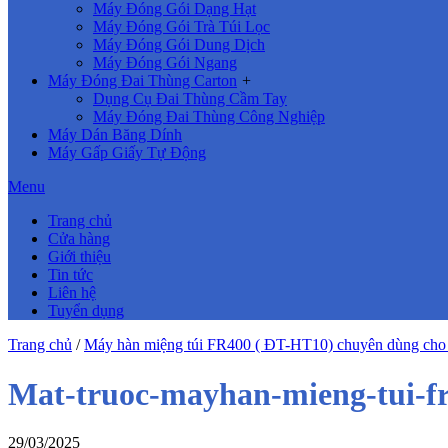
Máy Đóng Gói Dạng Hạt
Máy Đóng Gói Trà Túi Lọc
Máy Đóng Gói Dung Dịch
Máy Đóng Gói Ngang
Máy Đóng Đai Thùng Carton
+
Dụng Cụ Đai Thùng Cầm Tay
Máy Đóng Đai Thùng Công Nghiệp
Máy Dán Băng Dính
Máy Gấp Giấy Tự Động
Menu
Trang chủ
Cửa hàng
Giới thiệu
Tin tức
Liên hệ
Tuyển dụng
Trang chủ
/
Máy hàn miệng túi FR400 ( ĐT-HT10) chuyên dùng cho t
Mat-truoc-mayhan-mieng-tui-f
29/03/2025