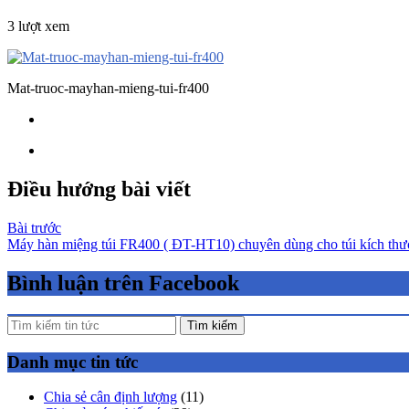
3 lượt xem
Mat-truoc-mayhan-mieng-tui-fr400
Điều hướng bài viết
Bài trước
Máy hàn miệng túi FR400 ( ĐT-HT10) chuyên dùng cho túi kích thư
Bình luận trên Facebook
Tìm kiếm
Danh mục tin tức
Chia sẻ cân định lượng
(11)