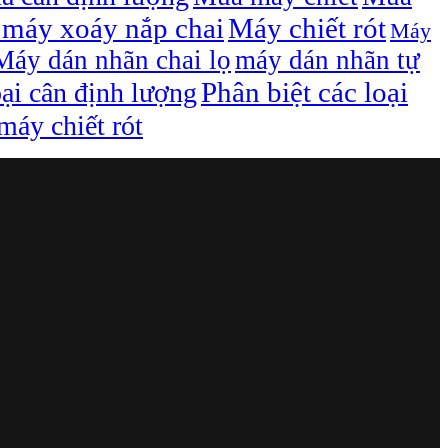
máy xoáy nắp chai
Máy chiết rót
Máy
Máy dán nhãn chai lọ
máy dán nhãn tự
Phân biệt các loại
oại cân định lượng
áy chiết rót