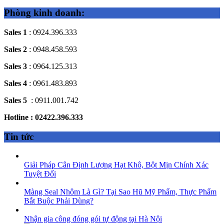
Phòng kinh doanh:
Sales 1
: 0924.396.333
Sales 2
: 0948.458.593
Sales 3
: 0964.125.313
Sales 4
: 0961.483.893
Sales 5
: 0911.001.742
Hotline : 02422.396.333
Tin tức
Giải Pháp Cân Định Lượng Hạt Khô, Bột Mịn Chính Xác
Tuyệt Đối
Màng Seal Nhôm Là Gì? Tại Sao Hũ Mỹ Phẩm, Thực Phẩm
Bắt Buộc Phải Dùng?
Nhận gia công đóng gói tự động tại Hà Nội