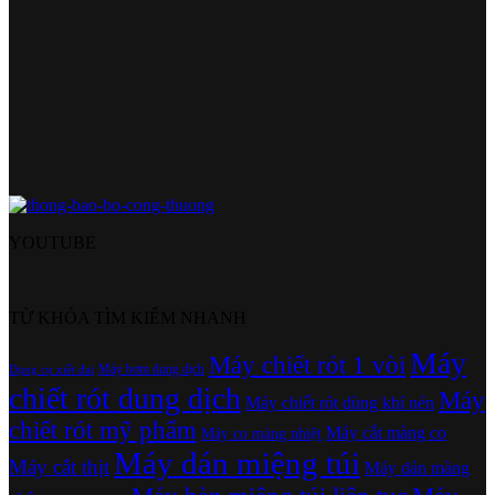
YOUTUBE
TỪ KHÓA TÌM KIẾM NHANH
Máy
Máy chiết rót 1 vòi
Máy bơm dung dịch
Dụng cụ xiết đai
chiết rót dung dịch
Máy
Máy chiết rót dùng khí nén
chiết rót mỹ phẩm
Máy cắt màng co
Máy co màng nhiệt
Máy dán miệng túi
Máy cắt thịt
Máy dán màng