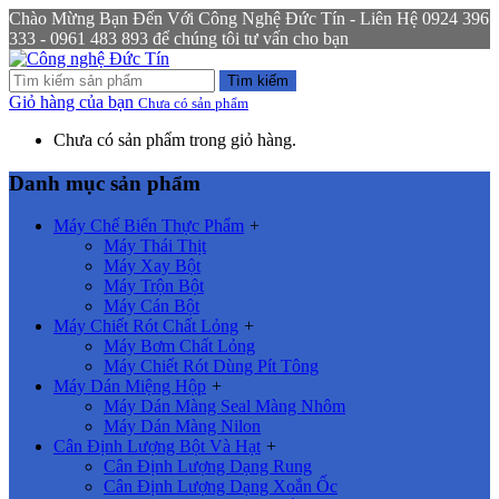
Chào Mừng Bạn Đến Với Công Nghệ Đức Tín - Liên Hệ 0924 396
333 - 0961 483 893 để chúng tôi tư vấn cho bạn
Tìm kiếm
Giỏ hàng của bạn
Chưa có sản phẩm
Chưa có sản phẩm trong giỏ hàng.
Danh mục sản phẩm
Máy Chế Biến Thực Phẩm
+
Máy Thái Thịt
Máy Xay Bột
Máy Trộn Bột
Máy Cán Bột
Máy Chiết Rót Chất Lỏng
+
Máy Bơm Chất Lỏng
Máy Chiết Rót Dùng Pít Tông
Máy Dán Miệng Hộp
+
Máy Dán Màng Seal Màng Nhôm
Máy Dán Màng Nilon
Cân Định Lượng Bột Và Hạt
+
Cân Định Lượng Dạng Rung
Cân Định Lượng Dạng Xoắn Ốc