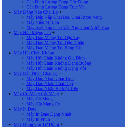
Cân Định Lượng Dạng Cốc Đong
Cân Định Lượng Dạng Trục Vít
Máy Đóng Nắp Chai Lọ
+
Máy Dập Nắp Chai Bia, Chai Rượu Vang
Máy Viền Mí Lon
Máy Xiết Nắp Chai Vắc Xin, Chai Nước Hoa
Máy Hàn Miệng Túi
+
Máy Dán Miệng Túi Dập Tay
Máy Dán Miệng Túi Dậm Chân
Máy Dán Miệng Túi Băng Tải
Máy Hút Chân Không
+
Máy Hút Chân Không Gia Đình
Máy Hút Chân Không Dạng Buồng
Máy Hút Chân Không Dạng Vòi
Máy Dán Nhãn Chai Lọ
+
Máy Dán Nhãn Chai Tròn
Máy Dán Nhãn Chai Dẹp
Máy Dán Nhãn Bề Mặt Trên
Máy Co Màng Cắt Màng
+
Máy Co Màng
Máy Cắt Màng Co
Máy In Date
+
Máy In Date Dạng Nhiệt
Máy In Phun
Máy Đóng Gói Tự Động
+