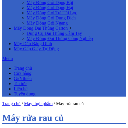
Máy Đóng Gói Dạng Bột
Máy Đóng Gói Dạng Hạt
Máy Đóng Gói Trà Túi Lọc
Máy Đóng Gói Dung Dịch
Máy Đóng Gói Ngang
Máy Đóng Đai Thùng Carton
+
Dụng Cụ Đai Thùng Cầm Tay
Máy Đóng Đai Thùng Công Nghiệp
Máy Dán Băng Dính
Máy Gấp Giấy Tự Động
Menu
Trang chủ
Cửa hàng
Giới thiệu
Tin tức
Liên hệ
Tuyển dụng
Trang chủ
/
Máy thực phẩm
/ Máy rửa rau củ
Máy rửa rau củ