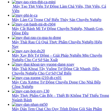
Máy Tạo Thịt Viên Tự Động Làm Chả Viên, Thịt Viên, Cá
Viên
Máy Làm Cá Trong Chế Biến Thủy Sản Chuyên Nghiệp
Máy Cắt Bánh Mì Tự Động Chuyên Nghiệp, Nhanh Gọn,
Đồng Đều
Máy Thái Rau Củ Quả Thực Phẩm Chuyên Nghiệp Hiện
Nay
Máy Xay Bột Tự Động – Giải Pháp Nghiền Mịn Chuyên
Nghiệp Cho Cơ Sở Sản Xuất
Máy Thái Khoai Tây Vuông Tự Động Cắt Nhanh, Đều,
Chuyên Nghiệp Cho Cơ Sở Chế Biến
Máy Cưa Xương Tự Động Chuyên Dụng Cho Nhà Bếp
Công Nghiệp
Máy Thực Phẩm Cán Bột – Thiết Bị Không Thể Thiếu Trong
Ngành Bánh
Máy Dán Tem Chai Cho Quy Trình Đóng Gói Sản Phẩm