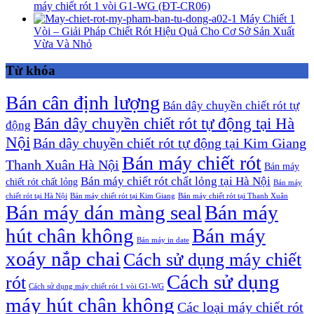
máy chiết rót 1 vòi G1-WG (ĐT-CR06)
Máy Chiết 1
Vòi – Giải Pháp Chiết Rót Hiệu Quả Cho Cơ Sở Sản Xuất
Vừa Và Nhỏ
Từ khóa
Bán cân định lượng
Bán dây chuyền chiết rót tự
Bán dây chuyền chiết rót tự động tại Hà
động
Nội
Bán dây chuyền chiết rót tự động tại Kim Giang
Bán máy chiết rót
Thanh Xuân Hà Nội
Bán máy
Bán máy chiết rót chất lỏng tại Hà Nội
chiết rót chất lỏng
Bán máy
chiết rót tại Hà Nội
Bán máy chiết rót tại Kim Giang
Bán máy chiết rót tại Thanh Xuân
Bán máy dán màng seal
Bán máy
hút chân không
Bán máy
Bán máy in date
xoáy nắp chai
Cách sử dụng máy chiết
Cách sử dụng
rót
Cách sử dụng máy chiết rót 1 vòi G1-WG
máy hút chân không
Các loại máy chiết rót