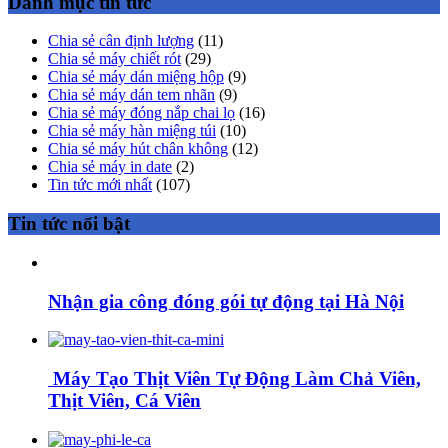
Danh mục tin tức
Chia sẻ cân định lượng
(11)
Chia sẻ máy chiết rót
(29)
Chia sẻ máy dán miệng hộp
(9)
Chia sẻ máy dán tem nhãn
(9)
Chia sẻ máy đóng nắp chai lọ
(16)
Chia sẻ máy hàn miệng túi
(10)
Chia sẻ máy hút chân không
(12)
Chia sẻ máy in date
(2)
Tin tức mới nhất
(107)
Tin tức nổi bật
Nhận gia công đóng gói tự động tại Hà Nội
Máy Tạo Thịt Viên Tự Động Làm Chả Viên,
Thịt Viên, Cá Viên