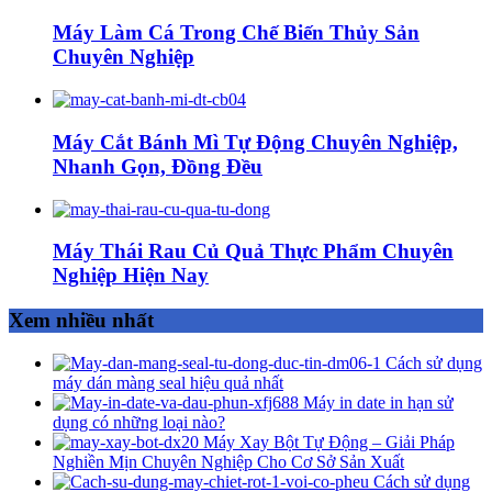
Máy Làm Cá Trong Chế Biến Thủy Sản
Chuyên Nghiệp
Máy Cắt Bánh Mì Tự Động Chuyên Nghiệp,
Nhanh Gọn, Đồng Đều
Máy Thái Rau Củ Quả Thực Phẩm Chuyên
Nghiệp Hiện Nay
Xem nhiều nhất
Cách sử dụng
máy dán màng seal hiệu quả nhất
Máy in date in hạn sử
dụng có những loại nào?
Máy Xay Bột Tự Động – Giải Pháp
Nghiền Mịn Chuyên Nghiệp Cho Cơ Sở Sản Xuất
Cách sử dụng