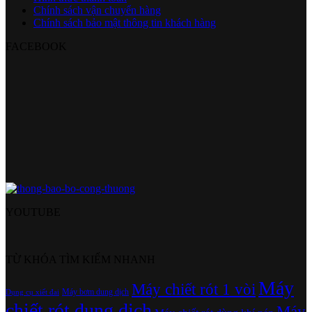
Chính sách vận chuyển hàng
Chính sách bảo mật thông tin khách hàng
FACEBOOK
YOUTUBE
TỪ KHÓA TÌM KIẾM NHANH
Máy
Máy chiết rót 1 vòi
Máy bơm dung dịch
Dụng cụ xiết đai
chiết rót dung dịch
Máy