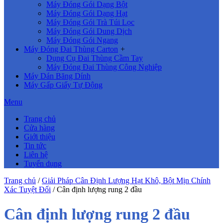
Máy Đóng Gói Dạng Bột
Máy Đóng Gói Dạng Hạt
Máy Đóng Gói Trà Túi Lọc
Máy Đóng Gói Dung Dịch
Máy Đóng Gói Ngang
Máy Đóng Đai Thùng Carton
+
Dụng Cụ Đai Thùng Cầm Tay
Máy Đóng Đai Thùng Công Nghiệp
Máy Dán Băng Dính
Máy Gấp Giấy Tự Động
Menu
Trang chủ
Cửa hàng
Giới thiệu
Tin tức
Liên hệ
Tuyển dụng
Trang chủ
/
Giải Pháp Cân Định Lượng Hạt Khô, Bột Mịn Chính
Xác Tuyệt Đối
/
Cân định lượng rung 2 đầu
Cân định lượng rung 2 đầu