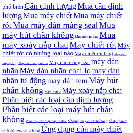
Cân định lượng
Mua cân định
phổ biến
lượng
Mua máy chiết
Mua máy chiết
Mua máy dán màng seal
Mua
rót
máy hút chân không
Mua
Mua máy in date
máy xoáy nắp chai
Máy chiết rót
Máy
chiết rót có những loại nào
Máy chiết rót là gì
Máy dán
máy dán
Máy dán màng seal
miệng hộp
Máy dán màng nhôm
nhãn
Máy dán nhãn chai lọ
máy dán
Máy hút
nhãn tự động
máy dán tem
chân không
Máy xoáy nắp chai
Máy in date
Phân biệt các loại cân định lượng
Phân biệt các loại máy hút chân
không
Phân biệt các loại máy in date
Sử dụng máy chiết chất lỏng
Sử dụng máy
Ứng dụng của máy chiết
chiết chất lỏng có lợi ích gì