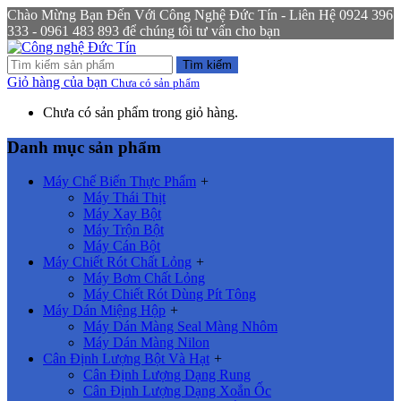
Chào Mừng Bạn Đến Với Công Nghệ Đức Tín - Liên Hệ 0924 396
333 - 0961 483 893 để chúng tôi tư vấn cho bạn
Tìm kiếm
Giỏ hàng của bạn
Chưa có sản phẩm
Chưa có sản phẩm trong giỏ hàng.
Danh mục sản phẩm
Máy Chế Biến Thực Phẩm
+
Máy Thái Thịt
Máy Xay Bột
Máy Trộn Bột
Máy Cán Bột
Máy Chiết Rót Chất Lỏng
+
Máy Bơm Chất Lỏng
Máy Chiết Rót Dùng Pít Tông
Máy Dán Miệng Hộp
+
Máy Dán Màng Seal Màng Nhôm
Máy Dán Màng Nilon
Cân Định Lượng Bột Và Hạt
+
Cân Định Lượng Dạng Rung
Cân Định Lượng Dạng Xoắn Ốc