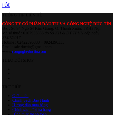
rót
THÔNG TIN LIÊN HỆ
CÔNG TY CỔ PHẦN ĐẦU TƯ VÀ CÔNG NGHỆ ĐỨC TÍN
Đ/c : Số 94 Ngõ 64 Kim Giang, Q. Thanh Xuân, TP.Hà Nội
Mã số thuế : 0107935856
do Sở KH & ĐT TPHN cấp ngày
27/07/2017
Hotline : 02422396333 – 0924396333
Email: sale.ductin@gmail.com
www.
congngheductin.com
THEO DÕI SHOP
TRỢ GIÚP
Giới thiệu
Chính Sách Bảo Hành
Hướng dẫn mua hàng
Chính sách đổi trả hàng
Hình thức thanh toán