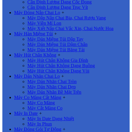
Cân Định Lượng Dạng Cốc Đong
Cân Định Lượng Dạng Trục Vít
Máy Đóng Nắp Chai Lọ
+
Máy Dập Nắp Chai Bia, Chai Rượu Vang
Máy Viền Mí Lon
Máy Xiết Nắp Chai Vắc Xin, Chai Nước Hoa
Máy Hàn Miệng Túi
+
Máy Dán Miệng Túi Dập Tay
Máy Dán Miệng Túi Dậm Chân
Máy Dán Miệng Túi Băng Tải
Máy Hút Chân Không
+
Máy Hút Chân Không Gia Đình
Máy Hút Chân Không Dạng Buồng
Máy Hút Chân Không Dạng Vòi
Máy Dán Nhãn Chai Lọ
+
Máy Dán Nhãn Chai Tròn
Máy Dán Nhãn Chai Dẹp
Máy Dán Nhãn Bề Mặt Trên
Máy Co Màng Cắt Màng
+
Máy Co Màng
Máy Cắt Màng Co
Máy In Date
+
Máy In Date Dạng Nhiệt
Máy In Phun
Máy Đóng Gói Tự Động
+