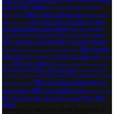
Máy chiết rót dùng khí nén
chiết rót mỹ phẩm
Máy cắt màng co
Máy co màng nhiệt
Máy dán miệng túi
Máy cắt thịt
Máy dán màng
Máy hàn miệng túi liên tục
Máy
nhôm
Máy dán nhãn
hút chân không công nghiệp
Máy hút chân không
Máy in date lên tem nhãn
thực phẩm
Máy in date lên chai lọ
Máy in hạn sử dụng
Máy in ngày tháng
Máy nướng
Máy nghiền bột
Máy nghiền dược liệu
Máy nghiền bột siêu mịn
bánh đa
Máy rút màng co
Máy quấn dây đai
Máy siết
Máy sấy màng co
Máy thái rau củ quả
nắp chai
Máy thái thịt đông lạnh
Máy vặn nắp chai
Máy thít dây đai
Máy xay bột khô
Máy
Máy xay cua
Máy xay giò chả
Máy xay ngũ cốc
xay bột siêu mịn
Máy xay bột trẻ em
Máy ép bịch nilon
Máy ép
Máy xiết nắp chai vắc xin
Máy ép miệng túi
chân không
Máy ép màng seal
Máy định
Máy đai thùng
Máy đóng thùng carton
lượng
HÃY GỌI NGAY CHO CHÚNG TÔI ĐỂ NHẬN ĐƯỢC TƯ