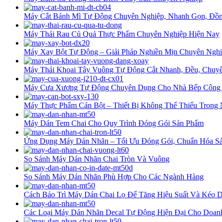
Máy Cắt Bánh Mì Tự Động Chuyên Nghiệp, Nhanh Gọn, Đồ
Máy Thái Rau Củ Quả Thực Phẩm Chuyên Nghiệp Hiện Nay
Máy Xay Bột Tự Động – Giải Pháp Nghiền Mịn Chuyên Nghi
Máy Thái Khoai Tây Vuông Tự Động Cắt Nhanh, Đều, Chuyê
Máy Cưa Xương Tự Động Chuyên Dụng Cho Nhà Bếp Công
Máy Thực Phẩm Cán Bột – Thiết Bị Không Thể Thiếu Trong
Máy Dán Tem Chai Cho Quy Trình Đóng Gói Sản Phẩm
Ứng Dụng Máy Dán Nhãn – Tối Ưu Đóng Gói, Chuẩn Hóa Sả
So Sánh Máy Dán Nhãn Chai Tròn Và Vuông
So Sánh Máy Dán Nhãn Phù Hợp Cho Các Ngành Hàng
Cách Bảo Trì Máy Dán Chai Lọ Để Tăng Hiệu Suất Và Kéo D
Các Loại Máy Dán Nhãn Decal Tự Động Hiện Đại Cho Doan