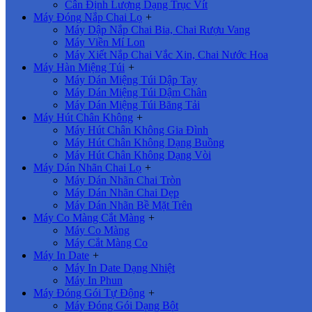
Cân Định Lượng Dạng Trục Vít
Máy Đóng Nắp Chai Lọ
+
Máy Dập Nắp Chai Bia, Chai Rượu Vang
Máy Viền Mí Lon
Máy Xiết Nắp Chai Vắc Xin, Chai Nước Hoa
Máy Hàn Miệng Túi
+
Máy Dán Miệng Túi Dập Tay
Máy Dán Miệng Túi Dậm Chân
Máy Dán Miệng Túi Băng Tải
Máy Hút Chân Không
+
Máy Hút Chân Không Gia Đình
Máy Hút Chân Không Dạng Buồng
Máy Hút Chân Không Dạng Vòi
Máy Dán Nhãn Chai Lọ
+
Máy Dán Nhãn Chai Tròn
Máy Dán Nhãn Chai Dẹp
Máy Dán Nhãn Bề Mặt Trên
Máy Co Màng Cắt Màng
+
Máy Co Màng
Máy Cắt Màng Co
Máy In Date
+
Máy In Date Dạng Nhiệt
Máy In Phun
Máy Đóng Gói Tự Động
+
Máy Đóng Gói Dạng Bột