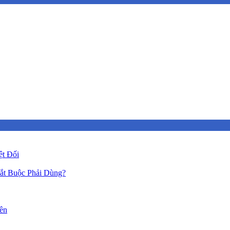
ệt Đối
ắt Buộc Phải Dùng?
ên