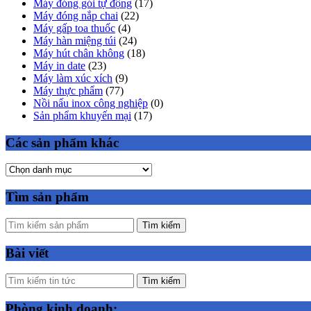
Máy đóng gói tự động
(17)
Máy đóng nắp chai
(22)
Máy gấp toa thuốc
(4)
Máy hàn miệng túi
(24)
Máy hút chân không
(18)
Máy in date
(23)
Máy làm xúc xích
(9)
Máy thực phẩm
(77)
Nồi nấu inox công nghiệp
(0)
Sản phẩm khuyến mại
(17)
Các sản phẩm khác
Tìm sản phẩm
Tìm kiếm
Bài viết
Tìm kiếm
Phòng kinh doanh: