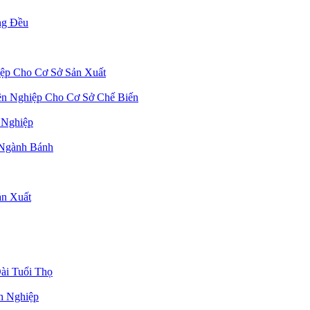
ng Đều
ệp Cho Cơ Sở Sản Xuất
n Nghiệp Cho Cơ Sở Chế Biến
 Nghiệp
 Ngành Bánh
n Xuất
ài Tuổi Thọ
h Nghiệp