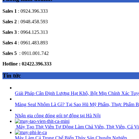
Sales 1
: 0924.396.333
Sales 2
: 0948.458.593
Sales 3
: 0964.125.313
Sales 4
: 0961.483.893
Sales 5
: 0911.001.742
Hotline : 02422.396.333
Tin tức
Giải Pháp Cân Định Lượng Hạt Khô, Bột Mịn Chính Xác Tuy
Màng Seal Nhôm Là Gì? Tại Sao Hũ Mỹ Phẩm, Thực Phẩm B
Nhận gia công đóng gói tự động tại Hà Nội
Máy Tạo Thịt Viên Tự Động Làm Chả Viên, Thịt Viên, Cá Vi
Máy Làm Cá Trong Chế Biến Thủy Sản Chuyên Nghiệp