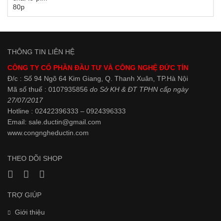
THÔNG TIN LIÊN HỆ
CÔNG TY CỔ PHẦN ĐẦU TƯ VÀ CÔNG NGHỆ ĐỨC TÍN
Đ/c : Số 94 Ngõ 64 Kim Giang, Q. Thanh Xuân, TP.Hà Nội
Mã số thuế : 0107935856
do Sở KH & ĐT TPHN cấp ngày
27/07/2017
Hotline : 02422396333 – 0924396333
Email: sale.ductin@gmail.com
www.
congngheductin.com
THEO DÕI SHOP
TRỢ GIÚP
Giới thiệu