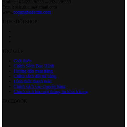
Hotline : 02422396333 – 0924396333
Email: sale.ductin@gmail.com
www.
congngheductin.com
THEO DÕI SHOP
TRỢ GIÚP
Giới thiệu
Chính Sách Bảo Hành
Hướng dẫn mua hàng
Chính sách đổi trả hàng
Hình thức thanh toán
Chính sách vận chuyển hàng
Chính sách bảo mật thông tin khách hàng
FACEBOOK