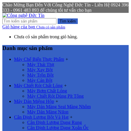
Chào Mừng Bạn Đến Với Công Nghệ Đức Tín - Liên Hệ 0924 396
333 - 0961 483 893 để chúng tôi tư vấn cho bạn
Tìm kiếm
Giỏ hàng của bạn
Chưa có sản phẩm
Chưa có sản phẩm trong giỏ hàng.
Danh mục sản phẩm
Máy Chế Biến Thực Phẩm
+
Máy Thái Thịt
Máy Xay Bột
Máy Trộn Bột
Máy Cán Bột
Máy Chiết Rót Chất Lỏng
+
Máy Bơm Chất Lỏng
Máy Chiết Rót Dùng Pít Tông
Máy Dán Miệng Hộp
+
Máy Dán Màng Seal Màng Nhôm
Máy Dán Màng Nilon
Cân Định Lượng Bột Và Hạt
+
Cân Định Lượng Dạng Rung
Cân Định Lượng Dạng Xoắn Ốc