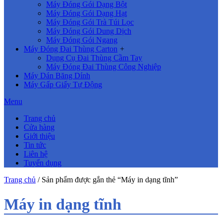
Máy Đóng Gói Dạng Bột
Máy Đóng Gói Dạng Hạt
Máy Đóng Gói Trà Túi Lọc
Máy Đóng Gói Dung Dịch
Máy Đóng Gói Ngang
Máy Đóng Đai Thùng Carton
+
Dụng Cụ Đai Thùng Cầm Tay
Máy Đóng Đai Thùng Công Nghiệp
Máy Dán Băng Dính
Máy Gấp Giấy Tự Động
Menu
Trang chủ
Cửa hàng
Giới thiệu
Tin tức
Liên hệ
Tuyển dụng
Trang chủ
/ Sản phẩm được gắn thẻ “Máy in dạng tĩnh”
Máy in dạng tĩnh