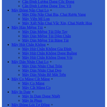
Cân Định Lượng Dạng Cốc Đong
Cân Định Lượng Dạng Trục Vít
Máy Đóng Nắp Chai Lọ
+
Máy Dập Nắp Chai Bia, Chai Rượu Vang
Máy Viền Mí Lon
Máy Xiết Nắp Chai Vắc Xin, Chai Nước Hoa
Máy Hàn Miệng Túi
+
Máy Dán Miệng Túi Dập Tay
Máy Dán Miệng Túi Dậm Chân
Máy Dán Miệng Túi Băng Tải
Máy Hút Chân Không
+
Máy Hút Chân Không Gia Đình
Máy Hút Chân Không Dạng Buồng
Máy Hút Chân Không Dạng Vòi
Máy Dán Nhãn Chai Lọ
+
Máy Dán Nhãn Chai Tròn
Máy Dán Nhãn Chai Dẹp
Máy Dán Nhãn Bề Mặt Trên
Máy Co Màng Cắt Màng
+
Máy Co Màng
Máy Cắt Màng Co
Máy In Date
+
Máy In Date Dạng Nhiệt
Máy In Phun
Máy Đóng Gói Tự Động
+