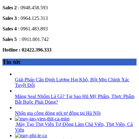
Sales 2
: 0948.458.593
Sales 3
: 0964.125.313
Sales 4
: 0961.483.893
Sales 5
: 0911.001.742
Hotline : 02422.396.333
Tin tức
Giải Pháp Cân Định Lượng Hạt Khô, Bột Mịn Chính Xác
Tuyệt Đối
Màng Seal Nhôm Là Gì? Tại Sao Hũ Mỹ Phẩm, Thực Phẩm
Bắt Buộc Phải Dùng?
Nhận gia công đóng gói tự động tại Hà Nội
Máy Tạo Thịt Viên Tự Động Làm Chả Viên, Thịt Viên, Cá
Viên