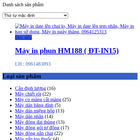
Danh sách sản phẩm
Đọc tiếp
Máy in phun HM188 ( ĐT-IN15)
LH : 0961483893
Loại sản phẩm
Cân định lượng
(16)
Máy chiết rót
(22)
Máy co màng cắt màng
(25)
Máy dán băng dính
(5)
Máy dán miệng hộp
(13)
Máy dán nhãn
(14)
Máy đóng đai thùng
(13)
Máy đóng gói tự động
(17)
Máy đóng nắp chai
(22)
Máy gấp toa thuốc
(4)