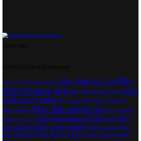
YOUTUBE
TỪ KHÓA TÌM KIẾM NHANH
Máy
Máy chiết rót 1 vòi
Máy bơm dung dịch
Dụng cụ xiết đai
chiết rót dung dịch
Máy
Máy chiết rót dùng khí nén
chiết rót mỹ phẩm
Máy cắt màng co
Máy co màng nhiệt
Máy dán miệng túi
Máy cắt thịt
Máy dán màng
Máy hàn miệng túi liên tục
Máy
nhôm
Máy dán nhãn
hút chân không công nghiệp
Máy hút chân không
Máy in date lên tem nhãn
thực phẩm
Máy in date lên chai lọ