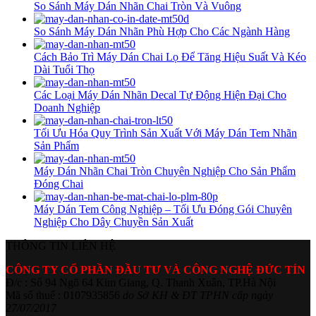
So Sánh Máy Dán Nhãn Chai Tròn Và Vuông
So Sánh Máy Dán Nhãn Phù Hợp Cho Các Ngành Hàng
Cách Bảo Trì Máy Dán Chai Lọ Để Tăng Hiệu Suất Và Kéo
Dài Tuổi Thọ
Các Loại Máy Dán Nhãn Decal Tự Động Hiện Đại Cho
Doanh Nghiệp
Tối Ưu Hóa Quy Trình Sản Xuất Với Máy Dán Tem Nhãn
Sản Phẩm
Máy Dán Nhãn Chai Tròn Chuyên Nghiệp Cho Sản Phẩm
Đóng Chai
Máy Dán Tem Công Nghiệp – Tối Ưu Đóng Gói Chuyên
Nghiệp Cho Dây Chuyền Sản Xuất
THÔNG TIN LIÊN HỆ
CÔNG TY CỔ PHẦN ĐẦU TƯ VÀ CÔNG NGHỆ ĐỨC TÍN
Đ/c : Số 94 Ngõ 64 Kim Giang, Q. Thanh Xuân, TP.Hà Nội
Mã số thuế : 0107935856
do Sở KH & ĐT TPHN cấp ngày
27/07/2017