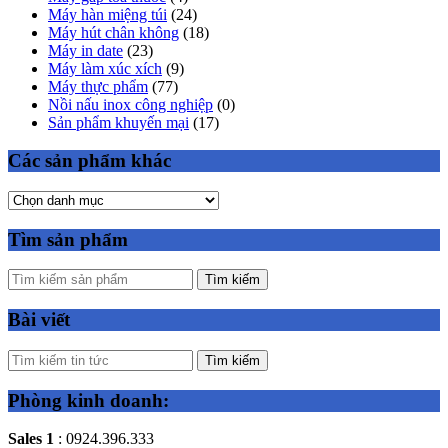
Máy hàn miệng túi
(24)
Máy hút chân không
(18)
Máy in date
(23)
Máy làm xúc xích
(9)
Máy thực phẩm
(77)
Nồi nấu inox công nghiệp
(0)
Sản phẩm khuyến mại
(17)
Các sản phẩm khác
Tìm sản phẩm
Tìm kiếm
Bài viết
Tìm kiếm
Phòng kinh doanh:
Sales 1
: 0924.396.333