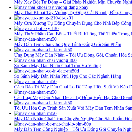
Máy Xay Bột Tự Động – Giải Pháp Nghiền Mịn Chuyên Nghi
Máy Thái Khoai Tây Vuông Tự Động Cắt Nhanh, Đều, Chuyê
Máy Cưa Xương Tự Động Chuyên Dụng Cho Nhà Bếp Công
Máy Thực Phẩm Cán Bột – Thiết Bị Không Thể Thiếu Trong
Máy Dán Tem Chai Cho Quy Trình Đóng Gói Sản Phẩm
Ứng Dụng Máy Dán Nhãn – Tối Ưu Đóng Gói, Chuẩn Hóa Sả
So Sánh Máy Dán Nhãn Chai Tròn Và Vuông
So Sánh Máy Dán Nhãn Phù Hợp Cho Các Ngành Hàng
Cách Bảo Trì Máy Dán Chai Lọ Để Tăng Hiệu Suất Và Kéo D
Các Loại Máy Dán Nhãn Decal Tự Động Hiện Đại Cho Doan
Tối Ưu Hóa Quy Trình Sản Xuất Với Máy Dán Tem Nhãn Sả
Máy Dán Nhãn Chai Tròn Chuyên Nghiệp Cho Sản Phẩm Đón
Máy Dán Tem Công Nghiệp – Tối Ưu Đóng Gói Chuyên Nghi