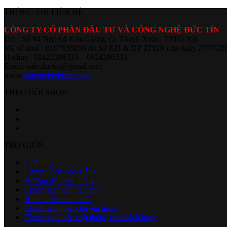
THÔNG TIN LIÊN HỆ
CÔNG TY CỔ PHẦN ĐẦU TƯ VÀ CÔNG NGHỆ ĐỨC TÍN
Đ/c : Số 94 Ngõ 64 Kim Giang, Q. Thanh Xuân, TP.Hà Nội
Mã số thuế : 0107935856
do Sở KH & ĐT TPHN cấp ngày 27/07/20
Hotline : 02422396333 – 0924396333
Email: sale.ductin@gmail.com
www.
congngheductin.com
THEO DÕI SHOP
TRỢ GIÚP
Giới thiệu
Chính Sách Bảo Hành
Hướng dẫn mua hàng
Chính sách đổi trả hàng
Hình thức thanh toán
Chính sách vận chuyển hàng
Chính sách bảo mật thông tin khách hàng