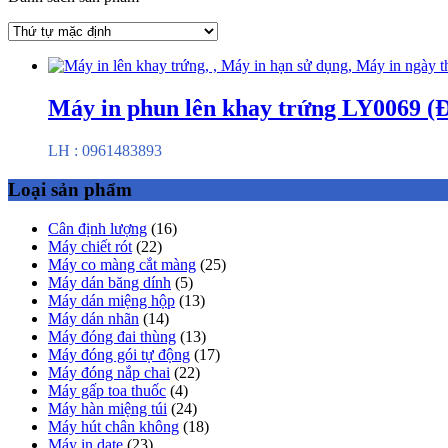
Máy in phun lên khay trứng LY0069 (
LH : 0961483893
Loại sản phẩm
Cân định lượng
(16)
Máy chiết rót
(22)
Máy co màng cắt màng
(25)
Máy dán băng dính
(5)
Máy dán miệng hộp
(13)
Máy dán nhãn
(14)
Máy đóng đai thùng
(13)
Máy đóng gói tự động
(17)
Máy đóng nắp chai
(22)
Máy gấp toa thuốc
(4)
Máy hàn miệng túi
(24)
Máy hút chân không
(18)
Máy in date
(23)