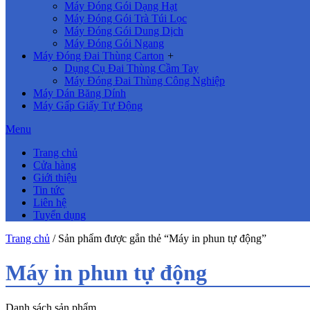
Máy Đóng Gói Dạng Hạt
Máy Đóng Gói Trà Túi Lọc
Máy Đóng Gói Dung Dịch
Máy Đóng Gói Ngang
Máy Đóng Đai Thùng Carton
+
Dụng Cụ Đai Thùng Cầm Tay
Máy Đóng Đai Thùng Công Nghiệp
Máy Dán Băng Dính
Máy Gấp Giấy Tự Động
Menu
Trang chủ
Cửa hàng
Giới thiệu
Tin tức
Liên hệ
Tuyển dụng
Trang chủ
/ Sản phẩm được gắn thẻ “Máy in phun tự động”
Máy in phun tự động
Danh sách sản phẩm