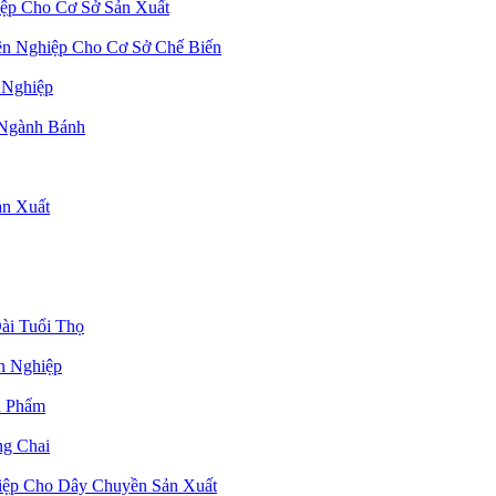
ệp Cho Cơ Sở Sản Xuất
n Nghiệp Cho Cơ Sở Chế Biến
 Nghiệp
 Ngành Bánh
n Xuất
ài Tuổi Thọ
h Nghiệp
n Phẩm
g Chai
ệp Cho Dây Chuyền Sản Xuất