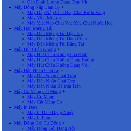
Cân Định Lượng Dạng Trục Vít
Máy Đóng Nắp Chai Lọ
+
Máy Dập Nắp Chai Bia, Chai Rượu Vang
Máy Viền Mí Lon
Máy Xiết Nắp Chai Vắc Xin, Chai Nước Hoa
Máy Hàn Miệng Túi
+
Máy Dán Miệng Túi Dập Tay
Máy Dán Miệng Túi Dậm Chân
Máy Dán Miệng Túi Băng Tải
Máy Hút Chân Không
+
Máy Hút Chân Không Gia Đình
Máy Hút Chân Không Dạng Buồng
Máy Hút Chân Không Dạng Vòi
Máy Dán Nhãn Chai Lọ
+
Máy Dán Nhãn Chai Tròn
Máy Dán Nhãn Chai Dẹp
Máy Dán Nhãn Bề Mặt Trên
Máy Co Màng Cắt Màng
+
Máy Co Màng
Máy Cắt Màng Co
Máy In Date
+
Máy In Date Dạng Nhiệt
Máy In Phun
Máy Đóng Gói Tự Động
+
Máy Đóng Gói Dạng Bột