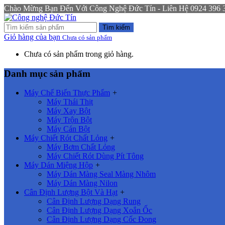
Chào Mừng Bạn Đến Với Công Nghệ Đức Tín - Liên Hệ 0924 396 333
Tìm kiếm
Giỏ hàng của bạn
Chưa có sản phẩm
Chưa có sản phẩm trong giỏ hàng.
Danh mục sản phẩm
Máy Chế Biến Thực Phẩm
+
Máy Thái Thịt
Máy Xay Bột
Máy Trộn Bột
Máy Cán Bột
Máy Chiết Rót Chất Lỏng
+
Máy Bơm Chất Lỏng
Máy Chiết Rót Dùng Pít Tông
Máy Dán Miệng Hộp
+
Máy Dán Màng Seal Màng Nhôm
Máy Dán Màng Nilon
Cân Định Lượng Bột Và Hạt
+
Cân Định Lượng Dạng Rung
Cân Định Lượng Dạng Xoắn Ốc
Cân Định Lượng Dạng Cốc Đong