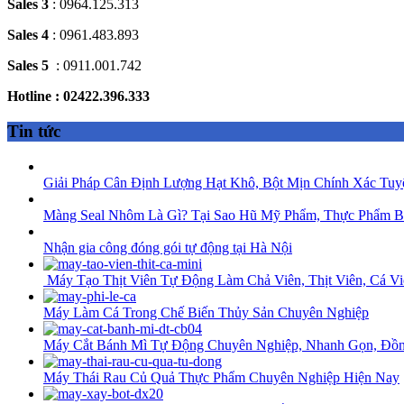
Sales 3
: 0964.125.313
Sales 4
: 0961.483.893
Sales 5
: 0911.001.742
Hotline : 02422.396.333
Tin tức
Giải Pháp Cân Định Lượng Hạt Khô, Bột Mịn Chính Xác Tuy
Màng Seal Nhôm Là Gì? Tại Sao Hũ Mỹ Phẩm, Thực Phẩm B
Nhận gia công đóng gói tự động tại Hà Nội
Máy Tạo Thịt Viên Tự Động Làm Chả Viên, Thịt Viên, Cá Vi
Máy Làm Cá Trong Chế Biến Thủy Sản Chuyên Nghiệp
Máy Cắt Bánh Mì Tự Động Chuyên Nghiệp, Nhanh Gọn, Đồ
Máy Thái Rau Củ Quả Thực Phẩm Chuyên Nghiệp Hiện Nay