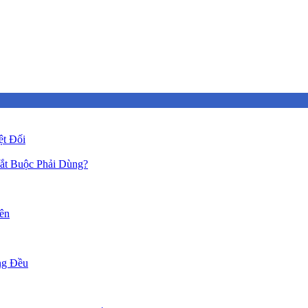
ệt Đối
ắt Buộc Phải Dùng?
ên
ng Đều