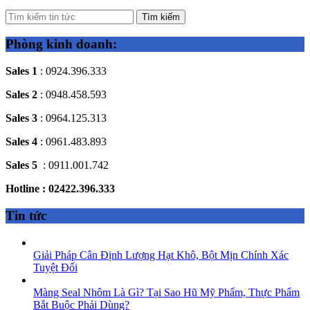
Tìm kiếm
Phòng kinh doanh:
Sales 1
: 0924.396.333
Sales 2
: 0948.458.593
Sales 3
: 0964.125.313
Sales 4
: 0961.483.893
Sales 5
: 0911.001.742
Hotline : 02422.396.333
Tin tức
Giải Pháp Cân Định Lượng Hạt Khô, Bột Mịn Chính Xác
Tuyệt Đối
Màng Seal Nhôm Là Gì? Tại Sao Hũ Mỹ Phẩm, Thực Phẩm
Bắt Buộc Phải Dùng?