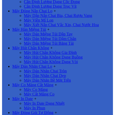
Cân Định Lượng Dạng Cốc Đong
Cân Định Lượng Dạng Trục Vít
Máy Đóng Nắp Chai Lọ
+
Máy Dập Nắp Chai Bia, Chai Rượu Vang
Máy Viền Mí Lon
Máy Xiết Nắp Chai Vắc Xin, Chai Nước Hoa
Máy Hàn Miệng Túi
+
Máy Dán Miệng Túi Dập Tay
Máy Dán Miệng Túi Dậm Chân
Máy Dán Miệng Túi Băng Tải
Máy Hút Chân Không
+
Máy Hút Chân Không Gia Đình
Máy Hút Chân Không Dạng Buồng
Máy Hút Chân Không Dạng Vòi
Máy Dán Nhãn Chai Lọ
+
Máy Dán Nhãn Chai Tròn
Máy Dán Nhãn Chai Dẹp
Máy Dán Nhãn Bề Mặt Trên
Máy Co Màng Cắt Màng
+
Máy Co Màng
Máy Cắt Màng Co
Máy In Date
+
Máy In Date Dạng Nhiệt
Máy In Phun
Máy Đóng Gói Tự Động
+