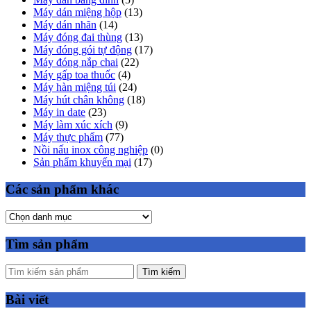
Máy dán miệng hộp
(13)
Máy dán nhãn
(14)
Máy đóng đai thùng
(13)
Máy đóng gói tự động
(17)
Máy đóng nắp chai
(22)
Máy gấp toa thuốc
(4)
Máy hàn miệng túi
(24)
Máy hút chân không
(18)
Máy in date
(23)
Máy làm xúc xích
(9)
Máy thực phẩm
(77)
Nồi nấu inox công nghiệp
(0)
Sản phẩm khuyến mại
(17)
Các sản phẩm khác
Tìm sản phẩm
Tìm kiếm
Bài viết