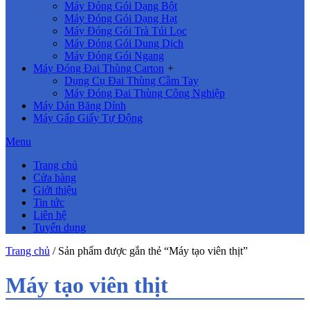
Máy Đóng Gói Dạng Bột
Máy Đóng Gói Dạng Hạt
Máy Đóng Gói Trà Túi Lọc
Máy Đóng Gói Dung Dịch
Máy Đóng Gói Ngang
Máy Đóng Đai Thùng Carton
+
Dụng Cụ Đai Thùng Cầm Tay
Máy Đóng Đai Thùng Công Nghiệp
Máy Dán Băng Dính
Máy Gấp Giấy Tự Động
Menu
Trang chủ
Cửa hàng
Giới thiệu
Tin tức
Liên hệ
Tuyển dụng
Trang chủ
/ Sản phẩm được gắn thẻ “Máy tạo viên thịt”
Máy tạo viên thịt