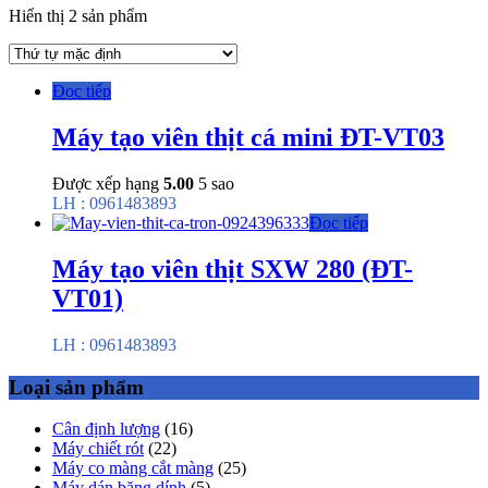
Hiển thị 2 sản phẩm
Đọc tiếp
Máy tạo viên thịt cá mini ĐT-VT03
Được xếp hạng
5.00
5 sao
LH : 0961483893
Đọc tiếp
Máy tạo viên thịt SXW 280 (ĐT-
VT01)
LH : 0961483893
Loại sản phẩm
Cân định lượng
(16)
Máy chiết rót
(22)
Máy co màng cắt màng
(25)
Máy dán băng dính
(5)