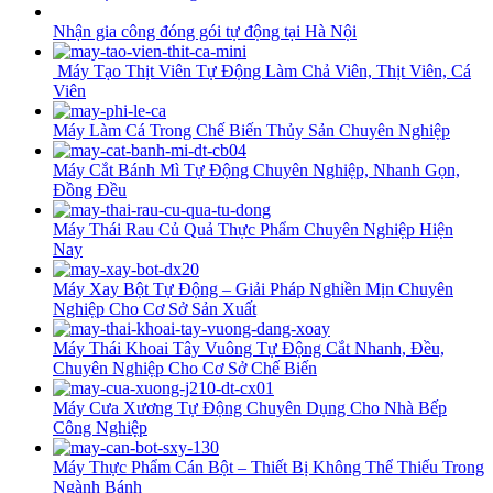
Nhận gia công đóng gói tự động tại Hà Nội
Máy Tạo Thịt Viên Tự Động Làm Chả Viên, Thịt Viên, Cá
Viên
Máy Làm Cá Trong Chế Biến Thủy Sản Chuyên Nghiệp
Máy Cắt Bánh Mì Tự Động Chuyên Nghiệp, Nhanh Gọn,
Đồng Đều
Máy Thái Rau Củ Quả Thực Phẩm Chuyên Nghiệp Hiện
Nay
Máy Xay Bột Tự Động – Giải Pháp Nghiền Mịn Chuyên
Nghiệp Cho Cơ Sở Sản Xuất
Máy Thái Khoai Tây Vuông Tự Động Cắt Nhanh, Đều,
Chuyên Nghiệp Cho Cơ Sở Chế Biến
Máy Cưa Xương Tự Động Chuyên Dụng Cho Nhà Bếp
Công Nghiệp
Máy Thực Phẩm Cán Bột – Thiết Bị Không Thể Thiếu Trong
Ngành Bánh