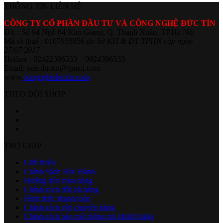
THÔNG TIN LIÊN HỆ
CÔNG TY CỔ PHẦN ĐẦU TƯ VÀ CÔNG NGHỆ ĐỨC TÍN
Đ/c : Số 94 Ngõ 64 Kim Giang, Q. Thanh Xuân, TP.Hà Nội
Mã số thuế : 0107935856
do Sở KH & ĐT TPHN cấp ngày
27/07/2017
Hotline : 02422396333 – 0924396333
Email: sale.ductin@gmail.com
www.
congngheductin.com
THEO DÕI SHOP
TRỢ GIÚP
Giới thiệu
Chính Sách Bảo Hành
Hướng dẫn mua hàng
Chính sách đổi trả hàng
Hình thức thanh toán
Chính sách vận chuyển hàng
Chính sách bảo mật thông tin khách hàng