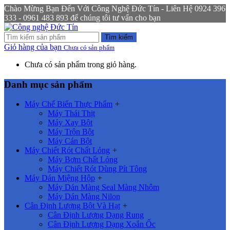
Chào Mừng Bạn Đến Với Công Nghệ Đức Tín - Liên Hệ 0924 396
333 - 0961 483 893 để chúng tôi tư vấn cho bạn
Tìm kiếm
Giỏ hàng của bạn
Chưa có sản phẩm
Chưa có sản phẩm trong giỏ hàng.
Danh mục sản phẩm
Máy Chế Biến Thực Phẩm
+
Máy Thái Thịt
Máy Xay Bột
Máy Trộn Bột
Máy Cán Bột
Máy Chiết Rót Chất Lỏng
+
Máy Bơm Chất Lỏng
Máy Chiết Rót Dùng Pít Tông
Máy Dán Miệng Hộp
+
Máy Dán Màng Seal Màng Nhôm
Máy Dán Màng Nilon
Cân Định Lượng Bột Và Hạt
+
Cân Định Lượng Dạng Rung
Cân Định Lượng Dạng Xoắn Ốc