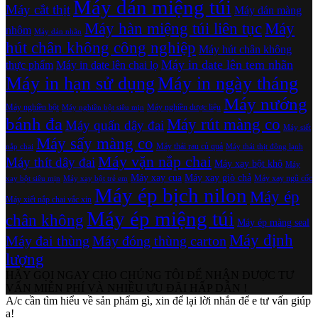
Máy dán miệng túi
Máy cắt thịt
Máy dán màng
Máy hàn miệng túi liên tục
Máy
nhôm
Máy dán nhãn
hút chân không công nghiệp
Máy hút chân không
Máy in date lên tem nhãn
thực phẩm
Máy in date lên chai lọ
Máy in hạn sử dụng
Máy in ngày tháng
Máy nướng
Máy nghiền bột
Máy nghiền dược liệu
Máy nghiền bột siêu mịn
bánh đa
Máy rút màng co
Máy quấn dây đai
Máy siết
Máy sấy màng co
Máy thái rau củ quả
nắp chai
Máy thái thịt đông lạnh
Máy vặn nắp chai
Máy thít dây đai
Máy xay bột khô
Máy
Máy xay cua
Máy xay giò chả
Máy xay ngũ cốc
xay bột siêu mịn
Máy xay bột trẻ em
Máy ép bịch nilon
Máy ép
Máy xiết nắp chai vắc xin
Máy ép miệng túi
chân không
Máy ép màng seal
Máy định
Máy đai thùng
Máy đóng thùng carton
lượng
HÃY GỌI NGAY CHO CHÚNG TÔI ĐỂ NHẬN ĐƯỢC TƯ
VẤN MIỄN PHÍ VÀ NHIỀU ƯU ĐÃI HẤP DẪN !
A/c cần tìm hiểu về sản phẩm gì, xin để lại lời nhắn để e tư vấn giúp
ạ!