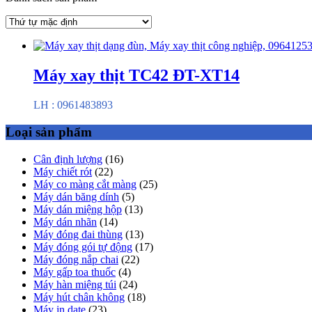
Máy xay thịt TC42 ĐT-XT14
LH : 0961483893
Loại sản phẩm
Cân định lượng
(16)
Máy chiết rót
(22)
Máy co màng cắt màng
(25)
Máy dán băng dính
(5)
Máy dán miệng hộp
(13)
Máy dán nhãn
(14)
Máy đóng đai thùng
(13)
Máy đóng gói tự động
(17)
Máy đóng nắp chai
(22)
Máy gấp toa thuốc
(4)
Máy hàn miệng túi
(24)
Máy hút chân không
(18)
Máy in date
(23)