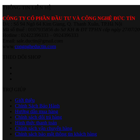
THÔNG TIN LIÊN HỆ
CÔNG TY CỔ PHẦN ĐẦU TƯ VÀ CÔNG NGHỆ ĐỨC TÍN
Đ/c : Số 94 Ngõ 64 Kim Giang, Q. Thanh Xuân, TP.Hà Nội
Mã số thuế : 0107935856
do Sở KH & ĐT TPHN cấp ngày 27/07/20
Hotline : 02422396333 – 0924396333
Email: sale.ductin@gmail.com
www.
congngheductin.com
THEO DÕI SHOP
TRỢ GIÚP
Giới thiệu
Chính Sách Bảo Hành
Hướng dẫn mua hàng
Chính sách đổi trả hàng
Hình thức thanh toán
Chính sách vận chuyển hàng
Chính sách bảo mật thông tin khách hàng