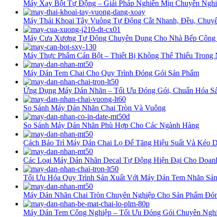
Máy Xay Bột Tự Động – Giải Pháp Nghiền Mịn Chuyên Nghi
Máy Thái Khoai Tây Vuông Tự Động Cắt Nhanh, Đều, Chuyê
Máy Cưa Xương Tự Động Chuyên Dụng Cho Nhà Bếp Công
Máy Thực Phẩm Cán Bột – Thiết Bị Không Thể Thiếu Trong
Máy Dán Tem Chai Cho Quy Trình Đóng Gói Sản Phẩm
Ứng Dụng Máy Dán Nhãn – Tối Ưu Đóng Gói, Chuẩn Hóa Sả
So Sánh Máy Dán Nhãn Chai Tròn Và Vuông
So Sánh Máy Dán Nhãn Phù Hợp Cho Các Ngành Hàng
Cách Bảo Trì Máy Dán Chai Lọ Để Tăng Hiệu Suất Và Kéo D
Các Loại Máy Dán Nhãn Decal Tự Động Hiện Đại Cho Doan
Tối Ưu Hóa Quy Trình Sản Xuất Với Máy Dán Tem Nhãn Sả
Máy Dán Nhãn Chai Tròn Chuyên Nghiệp Cho Sản Phẩm Đón
Máy Dán Tem Công Nghiệp – Tối Ưu Đóng Gói Chuyên Nghi