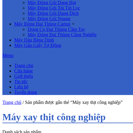
Máy Đóng Gói Dạng Hạt
Máy Đóng Gói Trà Túi Lọc
Máy Đóng Gói Dung Dịch
Máy Đóng Gói Ngang
Máy Đóng Đai Thùng Carton
+
Dụng Cụ Đai Thùng Cầm Tay
Máy Đóng Đai Thùng Công Nghiệp
Máy Dán Băng Dính
Máy Gấp Giấy Tự Động
Menu
Trang chủ
Cửa hàng
Giới thiệu
Tin tức
Liên hệ
Tuyển dụng
Trang chủ
/ Sản phẩm được gắn thẻ “Máy xay thịt công nghiệp”
Máy xay thịt công nghiệp
Danh sách sản phẩm