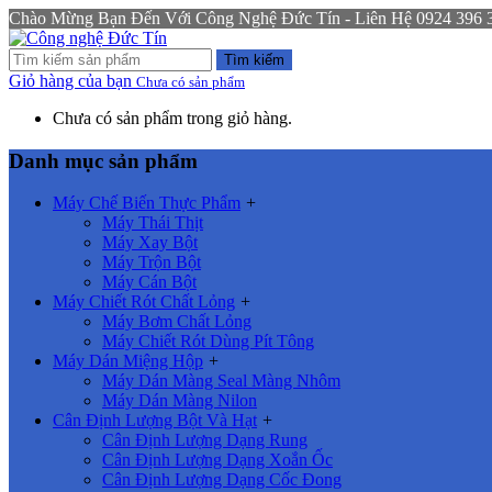
Chào Mừng Bạn Đến Với Công Nghệ Đức Tín - Liên Hệ 0924 396 333
Tìm kiếm
Giỏ hàng của bạn
Chưa có sản phẩm
Chưa có sản phẩm trong giỏ hàng.
Danh mục sản phẩm
Máy Chế Biến Thực Phẩm
+
Máy Thái Thịt
Máy Xay Bột
Máy Trộn Bột
Máy Cán Bột
Máy Chiết Rót Chất Lỏng
+
Máy Bơm Chất Lỏng
Máy Chiết Rót Dùng Pít Tông
Máy Dán Miệng Hộp
+
Máy Dán Màng Seal Màng Nhôm
Máy Dán Màng Nilon
Cân Định Lượng Bột Và Hạt
+
Cân Định Lượng Dạng Rung
Cân Định Lượng Dạng Xoắn Ốc
Cân Định Lượng Dạng Cốc Đong