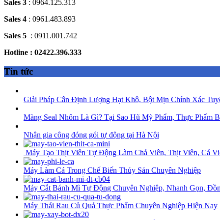
Sales 3
: 0964.125.313
Sales 4
: 0961.483.893
Sales 5
: 0911.001.742
Hotline : 02422.396.333
Tin tức
Giải Pháp Cân Định Lượng Hạt Khô, Bột Mịn Chính Xác Tuy
Màng Seal Nhôm Là Gì? Tại Sao Hũ Mỹ Phẩm, Thực Phẩm B
Nhận gia công đóng gói tự động tại Hà Nội
Máy Tạo Thịt Viên Tự Động Làm Chả Viên, Thịt Viên, Cá Vi
Máy Làm Cá Trong Chế Biến Thủy Sản Chuyên Nghiệp
Máy Cắt Bánh Mì Tự Động Chuyên Nghiệp, Nhanh Gọn, Đồ
Máy Thái Rau Củ Quả Thực Phẩm Chuyên Nghiệp Hiện Nay