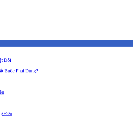
ệt Đối
ắt Buộc Phải Dùng?
ên
ng Đều