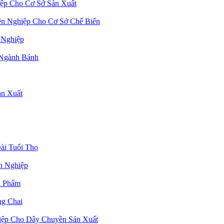
ệp Cho Cơ Sở Sản Xuất
n Nghiệp Cho Cơ Sở Chế Biến
 Nghiệp
 Ngành Bánh
n Xuất
ài Tuổi Thọ
h Nghiệp
n Phẩm
g Chai
ệp Cho Dây Chuyền Sản Xuất