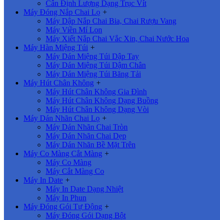
Cân Định Lượng Dạng Trục Vít
Máy Đóng Nắp Chai Lọ
+
Máy Dập Nắp Chai Bia, Chai Rượu Vang
Máy Viền Mí Lon
Máy Xiết Nắp Chai Vắc Xin, Chai Nước Hoa
Máy Hàn Miệng Túi
+
Máy Dán Miệng Túi Dập Tay
Máy Dán Miệng Túi Dậm Chân
Máy Dán Miệng Túi Băng Tải
Máy Hút Chân Không
+
Máy Hút Chân Không Gia Đình
Máy Hút Chân Không Dạng Buồng
Máy Hút Chân Không Dạng Vòi
Máy Dán Nhãn Chai Lọ
+
Máy Dán Nhãn Chai Tròn
Máy Dán Nhãn Chai Dẹp
Máy Dán Nhãn Bề Mặt Trên
Máy Co Màng Cắt Màng
+
Máy Co Màng
Máy Cắt Màng Co
Máy In Date
+
Máy In Date Dạng Nhiệt
Máy In Phun
Máy Đóng Gói Tự Động
+
Máy Đóng Gói Dạng Bột