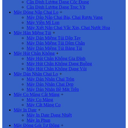
Cân Định Lượng Dạng Cốc Đong
Cân Định Lượng Dạng Trục Vít
Máy Đóng Nắp Chai Lọ
+
Máy Dập Nắp Chai Bia, Chai Rượu Vang
Máy Viền Mí Lon
Máy Xiết Nắp Chai Vắc Xin, Chai Nước Hoa
Máy Hàn Miệng Túi
+
Máy Dán Miệng Túi Dập Tay
Máy Dán Miệng Túi Dậm Chân
Máy Dán Miệng Túi Băng Tải
Máy Hút Chân Không
+
Máy Hút Chân Không Gia Đình
Máy Hút Chân Không Dạng Buồng
Máy Hút Chân Không Dạng Vòi
Máy Dán Nhãn Chai Lọ
+
Máy Dán Nhãn Chai Tròn
Máy Dán Nhãn Chai Dẹp
Máy Dán Nhãn Bề Mặt Trên
Máy Co Màng Cắt Màng
+
Máy Co Màng
Máy Cắt Màng Co
Máy In Date
+
Máy In Date Dạng Nhiệt
Máy In Phun
Máy Đóng Gói Tự Động
+