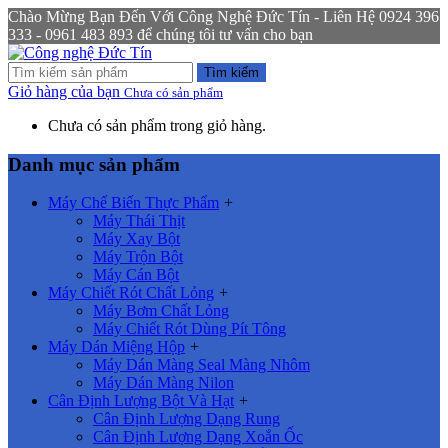
Chào Mừng Bạn Đến Với Công Nghệ Đức Tín - Liên Hệ 0924 396
333 - 0961 483 893 để chúng tôi tư vấn cho bạn
Tìm kiếm
Giỏ hàng của bạn
Chưa có sản phẩm
Chưa có sản phẩm trong giỏ hàng.
Danh mục sản phẩm
Máy Chế Biến Thực Phẩm
+
Máy Thái Thịt
Máy Xay Bột
Máy Trộn Bột
Máy Cán Bột
Máy Chiết Rót Chất Lỏng
+
Máy Bơm Chất Lỏng
Máy Chiết Rót Dùng Pít Tông
Máy Dán Miệng Hộp
+
Máy Dán Màng Seal Màng Nhôm
Máy Dán Màng Nilon
Cân Định Lượng Bột Và Hạt
+
Cân Định Lượng Dạng Rung
Cân Định Lượng Dạng Xoắn Ốc