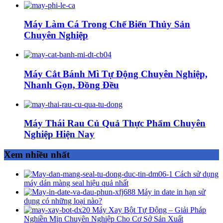
Máy Làm Cá Trong Chế Biến Thủy Sản
Chuyên Nghiệp
Máy Cắt Bánh Mì Tự Động Chuyên Nghiệp,
Nhanh Gọn, Đồng Đều
Máy Thái Rau Củ Quả Thực Phẩm Chuyên
Nghiệp Hiện Nay
Xem nhiều nhất
Cách sử dụng
máy dán màng seal hiệu quả nhất
Máy in date in hạn sử
dụng có những loại nào?
Máy Xay Bột Tự Động – Giải Pháp
Nghiền Mịn Chuyên Nghiệp Cho Cơ Sở Sản Xuất