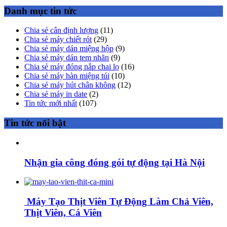
Danh mục tin tức
Chia sẻ cân định lượng
(11)
Chia sẻ máy chiết rót
(29)
Chia sẻ máy dán miệng hộp
(9)
Chia sẻ máy dán tem nhãn
(9)
Chia sẻ máy đóng nắp chai lọ
(16)
Chia sẻ máy hàn miệng túi
(10)
Chia sẻ máy hút chân không
(12)
Chia sẻ máy in date
(2)
Tin tức mới nhất
(107)
Tin tức nổi bật
Nhận gia công đóng gói tự động tại Hà Nội
Máy Tạo Thịt Viên Tự Động Làm Chả Viên,
Thịt Viên, Cá Viên