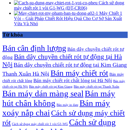
Cách sử dụng
máy chiết rót 1 vòi G1-WG (ĐT-CR06)
Máy Chiết 1
Vòi – Giải Pháp Chiết Rót Hiệu Quả Cho Cơ Sở Sản Xuất
Vừa Và Nhỏ
Từ khóa
Bán cân định lượng
Bán dây chuyền chiết rót tự
Bán dây chuyền chiết rót tự động tại Hà
động
Nội
Bán dây chuyền chiết rót tự động tại Kim Giang
Bán máy chiết rót
Thanh Xuân Hà Nội
Bán máy
Bán máy chiết rót chất lỏng tại Hà Nội
chiết rót chất lỏng
Bán máy
chiết rót tại Hà Nội
Bán máy chiết rót tại Kim Giang
Bán máy chiết rót tại Thanh Xuân
Bán máy dán màng seal
Bán máy
hút chân không
Bán máy
Bán máy in date
xoáy nắp chai
Cách sử dụng máy chiết
Cách sử dụng
rót
Cách sử dụng máy chiết rót 1 vòi G1-WG