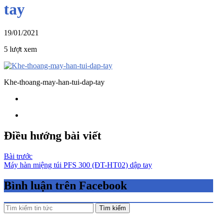
tay
19/01/2021
5 lượt xem
Khe-thoang-may-han-tui-dap-tay
Điều hướng bài viết
Bài trước
Máy hàn miệng túi PFS 300 (ĐT-HT02) dập tay
Bình luận trên Facebook
Tìm kiếm