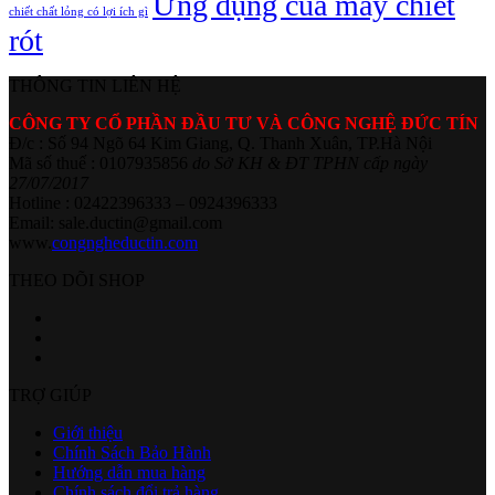
Ứng dụng của máy chiết
chiết chất lỏng có lợi ích gì
rót
THÔNG TIN LIÊN HỆ
CÔNG TY CỔ PHẦN ĐẦU TƯ VÀ CÔNG NGHỆ ĐỨC TÍN
Đ/c : Số 94 Ngõ 64 Kim Giang, Q. Thanh Xuân, TP.Hà Nội
Mã số thuế : 0107935856
do Sở KH & ĐT TPHN cấp ngày
27/07/2017
Hotline : 02422396333 – 0924396333
Email: sale.ductin@gmail.com
www.
congngheductin.com
THEO DÕI SHOP
TRỢ GIÚP
Giới thiệu
Chính Sách Bảo Hành
Hướng dẫn mua hàng
Chính sách đổi trả hàng