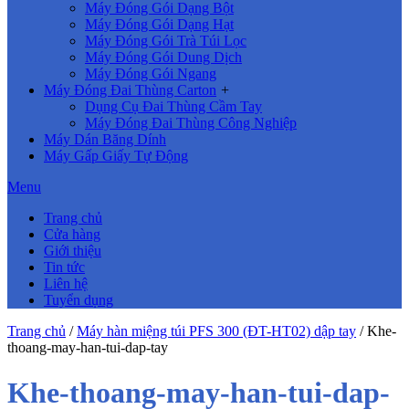
Máy Đóng Gói Dạng Bột
Máy Đóng Gói Dạng Hạt
Máy Đóng Gói Trà Túi Lọc
Máy Đóng Gói Dung Dịch
Máy Đóng Gói Ngang
Máy Đóng Đai Thùng Carton
+
Dụng Cụ Đai Thùng Cầm Tay
Máy Đóng Đai Thùng Công Nghiệp
Máy Dán Băng Dính
Máy Gấp Giấy Tự Động
Menu
Trang chủ
Cửa hàng
Giới thiệu
Tin tức
Liên hệ
Tuyển dụng
Trang chủ
/
Máy hàn miệng túi PFS 300 (ĐT-HT02) dập tay
/
Khe-
thoang-may-han-tui-dap-tay
Khe-thoang-may-han-tui-dap-