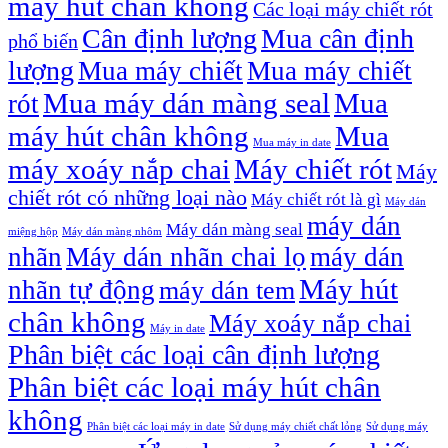
máy hút chân không
Các loại máy chiết rót
Cân định lượng
Mua cân định
phổ biến
lượng
Mua máy chiết
Mua máy chiết
Mua máy dán màng seal
Mua
rót
máy hút chân không
Mua
Mua máy in date
máy xoáy nắp chai
Máy chiết rót
Máy
chiết rót có những loại nào
Máy chiết rót là gì
Máy dán
máy dán
Máy dán màng seal
miệng hộp
Máy dán màng nhôm
nhãn
Máy dán nhãn chai lọ
máy dán
Máy hút
nhãn tự động
máy dán tem
chân không
Máy xoáy nắp chai
Máy in date
Phân biệt các loại cân định lượng
Phân biệt các loại máy hút chân
không
Phân biệt các loại máy in date
Sử dụng máy chiết chất lỏng
Sử dụng máy