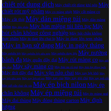
chiết rót dung dịch
Máy
Máy chiết rót dùng khí nén
chiết rót mỹ phẩm
Máy cắt màng co
Máy co màng nhiệt
Máy dán miệng túi
Máy cắt thịt
Máy dán màng
Máy hàn miệng túi liên tục
Máy
nhôm
Máy dán nhãn
hút chân không công nghiệp
Máy hút chân không
Máy in date lên tem nhãn
thực phẩm
Máy in date lên chai lọ
Máy in hạn sử dụng
Máy in ngày tháng
Máy nướng
Máy nghiền bột
Máy nghiền dược liệu
Máy nghiền bột siêu mịn
bánh đa
Máy rút màng co
Máy quấn dây đai
Máy siết
Máy sấy màng co
Máy thái rau củ quả
nắp chai
Máy thái thịt đông lạnh
Máy vặn nắp chai
Máy thít dây đai
Máy xay bột khô
Máy
Máy xay cua
Máy xay giò chả
Máy xay ngũ cốc
xay bột siêu mịn
Máy xay bột trẻ em
Máy ép bịch nilon
Máy ép
Máy xiết nắp chai vắc xin
Máy ép miệng túi
chân không
Máy ép màng seal
Máy định
Máy đai thùng
Máy đóng thùng carton
lượng