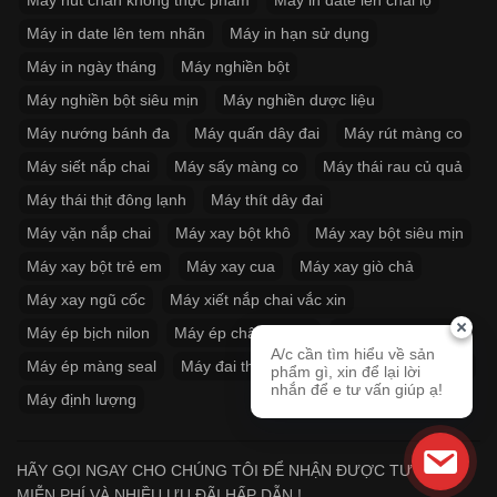
Máy hút chân không thực phẩm
Máy in date lên chai lọ
Máy in date lên tem nhãn
Máy in hạn sử dụng
Máy in ngày tháng
Máy nghiền bột
Máy nghiền bột siêu mịn
Máy nghiền dược liệu
Máy nướng bánh đa
Máy quấn dây đai
Máy rút màng co
Máy siết nắp chai
Máy sấy màng co
Máy thái rau củ quả
Máy thái thịt đông lạnh
Máy thít dây đai
Máy vặn nắp chai
Máy xay bột khô
Máy xay bột siêu mịn
Máy xay bột trẻ em
Máy xay cua
Máy xay giò chả
Máy xay ngũ cốc
Máy xiết nắp chai vắc xin
Máy ép bịch nilon
Máy ép chân không
Máy ép miệng túi
A/c cần tìm hiểu về sản
Máy ép màng seal
Máy đai thùng
Máy đóng thùng carton
phẩm gì, xin để lại lời
nhắn để e tư vấn giúp ạ!
Máy định lượng
HÃY GỌI NGAY CHO CHÚNG TÔI ĐỂ NHẬN ĐƯỢC TƯ VẤN
MIỄN PHÍ VÀ NHIỀU ƯU ĐÃI HẤP DẪN !