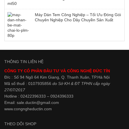
Máy Dán Tem Công Nghiệp – Tối Ưu Đóng Gói
Chuyên Nghiệp Cho Dây Chuyền Sản Xuất
THÔNG TIN LIÊN HỆ
CÔNG TY CỔ PHẦN ĐẦU TƯ VÀ CÔNG NGHỆ ĐỨC TÍN
Đ/c : Số 94 Ngõ 64 Kim Giang, Q. Thanh Xuân, TP.Hà Nội
Mã số thuế : 0107935856
do Sở KH & ĐT TPHN cấp ngày
27/07/2017
Hotline : 02422396333 – 0924396333
Email: sale.ductin@gmail.com
www.
congngheductin.com
THEO DÕI SHOP