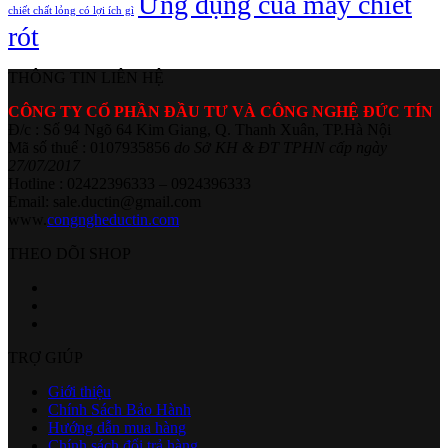
Ứng dụng của máy chiết
chiết chất lỏng có lợi ích gì
rót
THÔNG TIN LIÊN HỆ
CÔNG TY CỔ PHẦN ĐẦU TƯ VÀ CÔNG NGHỆ ĐỨC TÍN
Đ/c : Số 94 Ngõ 64 Kim Giang, Q. Thanh Xuân, TP.Hà Nội
Mã số thuế : 0107935856
do Sở KH & ĐT TPHN cấp ngày
27/07/2017
Hotline : 02422396333 – 0924396333
Email: sale.ductin@gmail.com
www.
congngheductin.com
THEO DÕI SHOP
TRỢ GIÚP
Giới thiệu
Chính Sách Bảo Hành
Hướng dẫn mua hàng
Chính sách đổi trả hàng