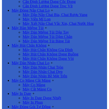
Cân Định Lượng Dạng Cốc Đong
Cân Định Lượng Dạng Trục Vít
Máy Đóng Nắp Chai Lọ
+
Máy Dập Nắp Chai Bia, Chai Rượu Vang
Máy Viền Mí Lon
Máy Xiết Nắp Chai Vắc Xin, Chai Nước Hoa
Máy Hàn Miệng Túi
+
Máy Dán Miệng Túi Dập Tay
Máy Dán Miệng Túi Dậm Chân
Máy Dán Miệng Túi Băng Tải
Máy Hút Chân Không
+
Máy Hút Chân Không Gia Đình
Máy Hút Chân Không Dạng Buồng
Máy Hút Chân Không Dạng Vòi
Máy Dán Nhãn Chai Lọ
+
Máy Dán Nhãn Chai Tròn
Máy Dán Nhãn Chai Dẹp
Máy Dán Nhãn Bề Mặt Trên
Máy Co Màng Cắt Màng
+
Máy Co Màng
Máy Cắt Màng Co
Máy In Date
+
Máy In Date Dạng Nhiệt
Máy In Phun
Máy Đóng Gói Tự Động
+