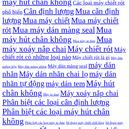
máy hút chân không
Các loại máy chiết rót
Cân định lượng
Mua cân định
phổ biến
lượng
Mua máy chiết
Mua máy chiết
Mua máy dán màng seal
Mua
rót
máy hút chân không
Mua
Mua máy in date
máy xoáy nắp chai
Máy chiết rót
Máy
chiết rót có những loại nào
Máy chiết rót là gì
Máy dán
máy dán
Máy dán màng seal
miệng hộp
Máy dán màng nhôm
nhãn
Máy dán nhãn chai lọ
máy dán
Máy hút
nhãn tự động
máy dán tem
chân không
Máy xoáy nắp chai
Máy in date
Phân biệt các loại cân định lượng
Phân biệt các loại máy hút chân
không
Phân biệt các loại máy in date
Sử dụng máy chiết chất lỏng
Sử dụng máy