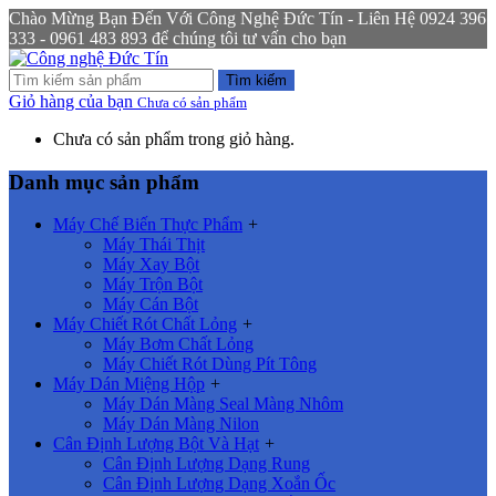
Chào Mừng Bạn Đến Với Công Nghệ Đức Tín - Liên Hệ 0924 396
333 - 0961 483 893 để chúng tôi tư vấn cho bạn
Tìm kiếm
Giỏ hàng của bạn
Chưa có sản phẩm
Chưa có sản phẩm trong giỏ hàng.
Danh mục sản phẩm
Máy Chế Biến Thực Phẩm
+
Máy Thái Thịt
Máy Xay Bột
Máy Trộn Bột
Máy Cán Bột
Máy Chiết Rót Chất Lỏng
+
Máy Bơm Chất Lỏng
Máy Chiết Rót Dùng Pít Tông
Máy Dán Miệng Hộp
+
Máy Dán Màng Seal Màng Nhôm
Máy Dán Màng Nilon
Cân Định Lượng Bột Và Hạt
+
Cân Định Lượng Dạng Rung
Cân Định Lượng Dạng Xoắn Ốc