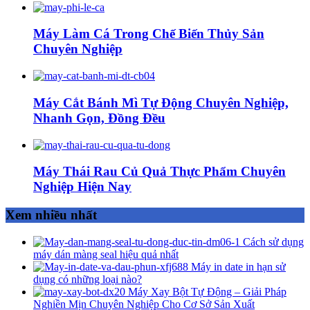
Máy Làm Cá Trong Chế Biến Thủy Sản
Chuyên Nghiệp
Máy Cắt Bánh Mì Tự Động Chuyên Nghiệp,
Nhanh Gọn, Đồng Đều
Máy Thái Rau Củ Quả Thực Phẩm Chuyên
Nghiệp Hiện Nay
Xem nhiều nhất
Cách sử dụng
máy dán màng seal hiệu quả nhất
Máy in date in hạn sử
dụng có những loại nào?
Máy Xay Bột Tự Động – Giải Pháp
Nghiền Mịn Chuyên Nghiệp Cho Cơ Sở Sản Xuất