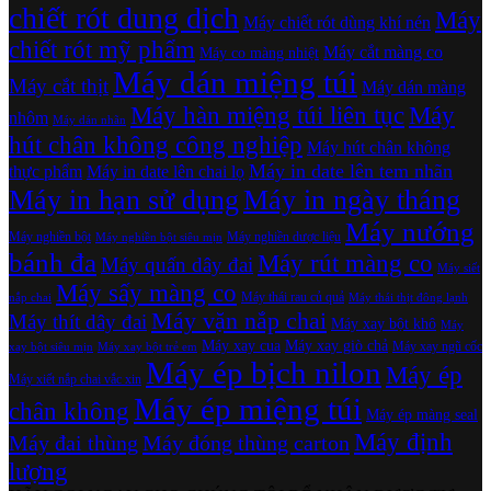
chiết rót dung dịch
Máy
Máy chiết rót dùng khí nén
chiết rót mỹ phẩm
Máy cắt màng co
Máy co màng nhiệt
Máy dán miệng túi
Máy cắt thịt
Máy dán màng
Máy hàn miệng túi liên tục
Máy
nhôm
Máy dán nhãn
hút chân không công nghiệp
Máy hút chân không
Máy in date lên tem nhãn
thực phẩm
Máy in date lên chai lọ
Máy in hạn sử dụng
Máy in ngày tháng
Máy nướng
Máy nghiền bột
Máy nghiền dược liệu
Máy nghiền bột siêu mịn
bánh đa
Máy rút màng co
Máy quấn dây đai
Máy siết
Máy sấy màng co
Máy thái rau củ quả
nắp chai
Máy thái thịt đông lạnh
Máy vặn nắp chai
Máy thít dây đai
Máy xay bột khô
Máy
Máy xay cua
Máy xay giò chả
Máy xay ngũ cốc
xay bột siêu mịn
Máy xay bột trẻ em
Máy ép bịch nilon
Máy ép
Máy xiết nắp chai vắc xin
Máy ép miệng túi
chân không
Máy ép màng seal
Máy định
Máy đai thùng
Máy đóng thùng carton
lượng