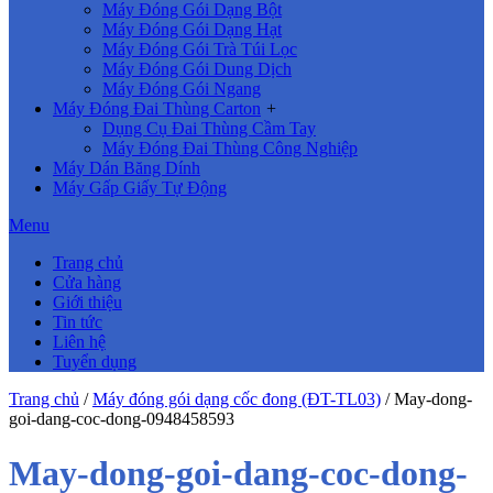
Máy Đóng Gói Dạng Bột
Máy Đóng Gói Dạng Hạt
Máy Đóng Gói Trà Túi Lọc
Máy Đóng Gói Dung Dịch
Máy Đóng Gói Ngang
Máy Đóng Đai Thùng Carton
+
Dụng Cụ Đai Thùng Cầm Tay
Máy Đóng Đai Thùng Công Nghiệp
Máy Dán Băng Dính
Máy Gấp Giấy Tự Động
Menu
Trang chủ
Cửa hàng
Giới thiệu
Tin tức
Liên hệ
Tuyển dụng
Trang chủ
/
Máy đóng gói dạng cốc đong (ĐT-TL03)
/
May-dong-
goi-dang-coc-dong-0948458593
May-dong-goi-dang-coc-dong-