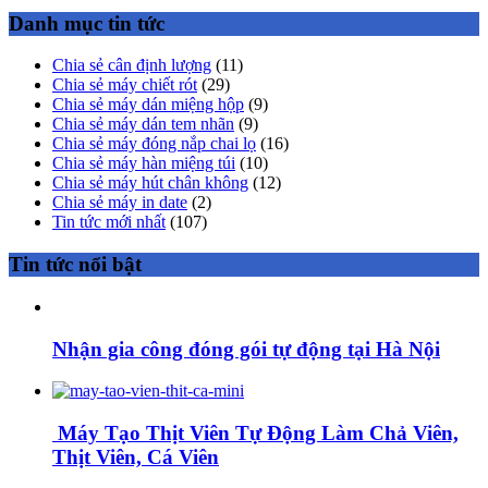
Danh mục tin tức
Chia sẻ cân định lượng
(11)
Chia sẻ máy chiết rót
(29)
Chia sẻ máy dán miệng hộp
(9)
Chia sẻ máy dán tem nhãn
(9)
Chia sẻ máy đóng nắp chai lọ
(16)
Chia sẻ máy hàn miệng túi
(10)
Chia sẻ máy hút chân không
(12)
Chia sẻ máy in date
(2)
Tin tức mới nhất
(107)
Tin tức nổi bật
Nhận gia công đóng gói tự động tại Hà Nội
Máy Tạo Thịt Viên Tự Động Làm Chả Viên,
Thịt Viên, Cá Viên