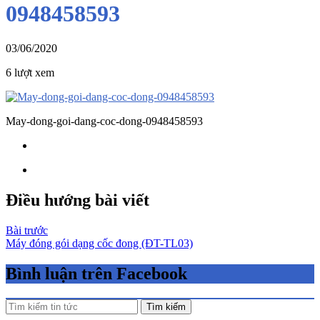
0948458593
03/06/2020
6 lượt xem
May-dong-goi-dang-coc-dong-0948458593
Điều hướng bài viết
Bài trước
Máy đóng gói dạng cốc đong (ĐT-TL03)
Bình luận trên Facebook
Tìm kiếm