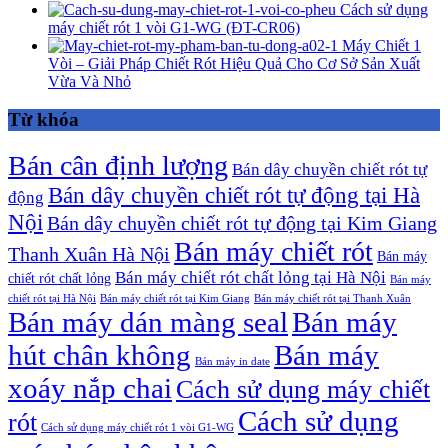
Cách sử dụng
máy chiết rót 1 vòi G1-WG (ĐT-CR06)
Máy Chiết 1
Vòi – Giải Pháp Chiết Rót Hiệu Quả Cho Cơ Sở Sản Xuất
Vừa Và Nhỏ
Từ khóa
Bán cân định lượng
Bán dây chuyền chiết rót tự
Bán dây chuyền chiết rót tự động tại Hà
động
Nội
Bán dây chuyền chiết rót tự động tại Kim Giang
Bán máy chiết rót
Thanh Xuân Hà Nội
Bán máy
Bán máy chiết rót chất lỏng tại Hà Nội
chiết rót chất lỏng
Bán máy
chiết rót tại Hà Nội
Bán máy chiết rót tại Kim Giang
Bán máy chiết rót tại Thanh Xuân
Bán máy dán màng seal
Bán máy
hút chân không
Bán máy
Bán máy in date
xoáy nắp chai
Cách sử dụng máy chiết
Cách sử dụng
rót
Cách sử dụng máy chiết rót 1 vòi G1-WG